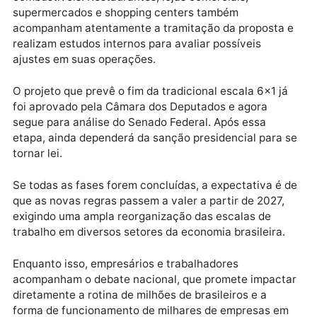
Caso a proposta seja efetivamente aprovada e entre
em vigor, muitos estabelecimentos estudam encerra
as atividades na noite de sábado, retomando o
atendimento apenas nas primeiras horas da segunda
feira.
A preocupação não se limita ao segmento de
combustíveis. Restaurantes, lojas comerciais,
supermercados e shopping centers também
acompanham atentamente a tramitação da proposta
realizam estudos internos para avaliar possíveis
ajustes em suas operações.
O projeto que prevê o fim da tradicional escala 6×1 j
foi aprovado pela Câmara dos Deputados e agora
segue para análise do Senado Federal. Após essa
etapa, ainda dependerá da sanção presidencial para
tornar lei.