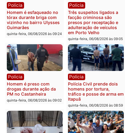
em Porto Velho
que pode levar à perda d
mandato da prefeita de
quinta-feira, 06/08/2026 às 20:51
Pimenta Bueno
quinta-feira, 06/08/2026 às 18:
Polícia
Polícia
Policiais militares
Jovem é encontrado mor
recuperam moto furtada e
na Rua dos Cravos e cas
prendem trio na zona
é investigado pela políci
Leste
em RO
quinta-feira, 06/08/2026 às 09:28
quinta-feira, 06/08/2026 às 09: