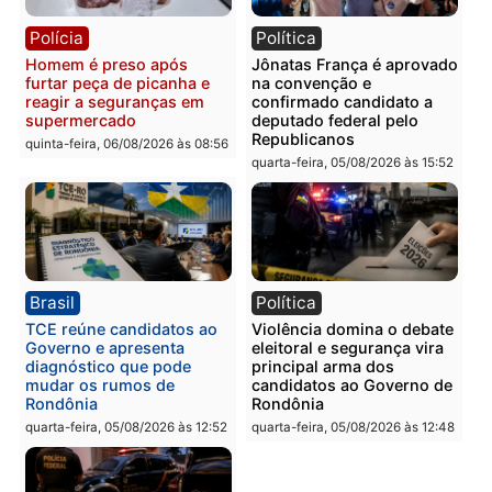
Polícia
Polícia
Homem é esfaqueado no
Três suspeitos ligados a
tórax durante briga com
facção criminosa são
vizinho no bairro Ulysses
presos por receptação e
Guimarães
adulteração de veículos
em Porto Velho
quinta-feira, 06/08/2026 às 09:24
quinta-feira, 06/08/2026 às 09:
Polícia
Polícia
Homem é preso com
Polícia Civil prende dois
drogas durante ação da
homens por tortura,
PM no Castanheira
tráfico e posse de arma 
Itapuã
quinta-feira, 06/08/2026 às 09:02
quinta-feira, 06/08/2026 às 08: