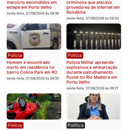
Polícia
Polícia
2 MILHÕES – Unnesa
Polícia Federal apreende
apresenta documentos
400 quilos de drogas e
que comprovam
prende motorista em RO
transparência e legalidade
sexta-feira, 07/08/2026 às 09:
na operação alvo da PF
sexta-feira, 07/08/2026 às 12:24
Polícia
Polícia
Casal é preso pela PRF
Polícia Civil deflagra
com mais de 72 quilos de
operação contra facção
mercúrio escondidos em
criminosa que atacava
estepe em Porto Velho
provedores de internet 
Rondônia
sexta-feira, 07/08/2026 às 09:38
sexta-feira, 07/08/2026 às 09:3