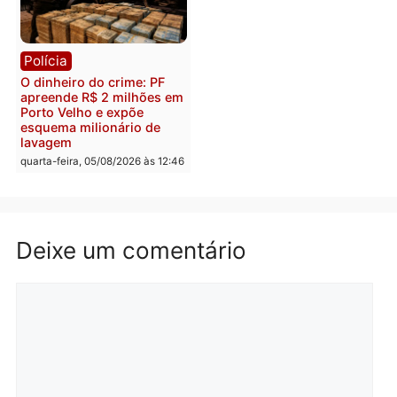
Polícia
Política
Homem é preso após
Jônatas França é aprova
furtar peça de picanha e
na convenção e
reagir a seguranças em
confirmado candidato a
supermercado
deputado federal pelo
Republicanos
quinta-feira, 06/08/2026 às 08:56
quarta-feira, 05/08/2026 às 15:
Brasil
Política
TCE reúne candidatos ao
Violência domina o deba
Governo e apresenta
eleitoral e segurança vir
diagnóstico que pode
principal arma dos
mudar os rumos de
candidatos ao Governo 