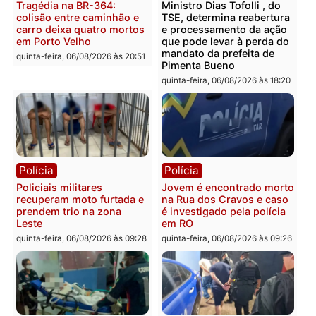
Polícia
Polícia
Homem é encontrado
Polícia Militar apreende
morto em residência no
explosivos e embarcaçã
bairro Colina Park em RO
durante patrulhamento
fluvial no Rio Madeira e
sexta-feira, 07/08/2026 às 09:30
Porto Velho
sexta-feira, 07/08/2026 às 09:2
Polícia
Política
Tragédia na BR-364:
Ministro Dias Tofolli , do
colisão entre caminhão e
TSE, determina reabertu
carro deixa quatro mortos
e processamento da açã