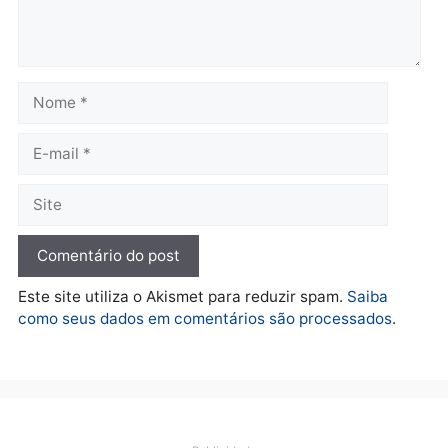
Rondônia
Rondônia
quarta-feira, 05/08/2026 às 12:52
quarta-feira, 05/08/2026 às 12:
Polícia
O dinheiro do crime: PF
apreende R$ 2 milhões em
Porto Velho e expõe
esquema milionário de
lavagem
quarta-feira, 05/08/2026 às 12:46
Deixe um comentário