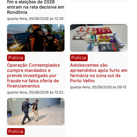
em chapa pura do PL
em 2026
quarta-feira, 05/08/2026 às 12:33
quarta-feira, 05/08/2026 às 12:
Polícia
Com apenas 28% do
efetivo, Polícia Civil de
Rondônia tem maior défic
Política
do país, aponta estudo
Justiça Eleitoral manda
quarta-feira, 05/08/2026 às 12:
retirar propaganda de
Fúria após convenção
quarta-feira, 05/08/2026 às 12:30
Rondônia
Médicos são investigado
por suspeita de receber
salário sem cumprir car
Política
horária em RO
Convenções chegam ao
quarta-feira, 05/08/2026 às 12: