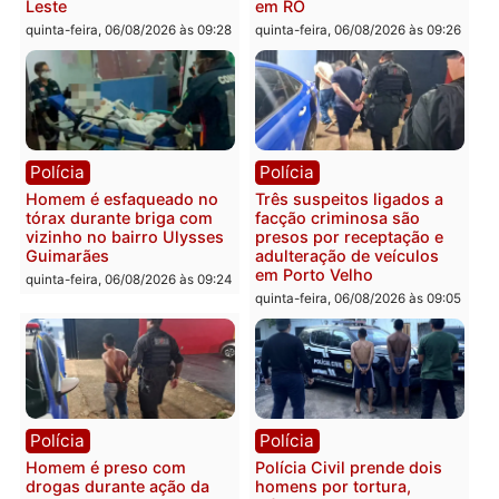
Você também vai querer ler...
Polícia
Polícia
Policiais militares
Jovem é encontrado mor
recuperam moto furtada e
na Rua dos Cravos e cas
prendem trio na zona
é investigado pela políci
Leste
em RO
quinta-feira, 06/08/2026 às 09:28
quinta-feira, 06/08/2026 às 09:
Polícia
Polícia
Homem é esfaqueado no
Três suspeitos ligados a