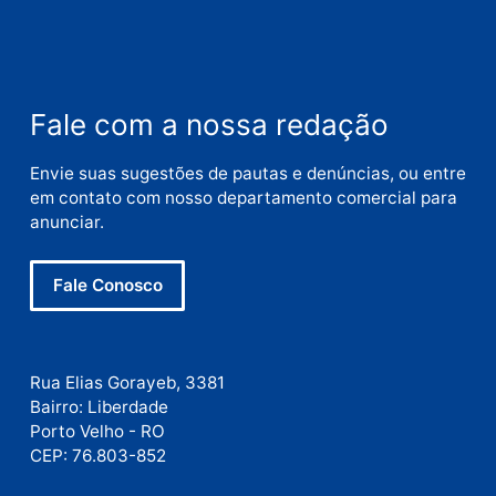
Nome
E-
mail
Site
Este site utiliza o Akismet para reduzir spam.
Saiba
como seus dados em comentários são processados
.