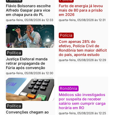
Polícia
Brasil
O dinheiro do crime: PF
Confronto durante
apreende R$ 2 milhões em
operação termina com
Porto Velho e expõe
foragido baleado e gran
esquema milionário de
apreensão de drogas
lavagem
quarta-feira, 05/08/2026 às 12:
quarta-feira, 05/08/2026 às 12:46
Política
Polícia
Flávio Bolsonaro escolhe
Furto de energia já levou
Alfredo Gaspar para vice
mais de 80 para a prisão