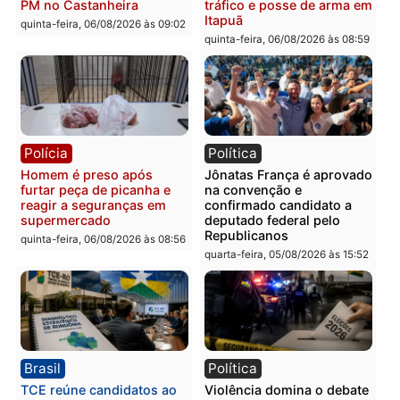
tórax durante briga com
facção criminosa são
vizinho no bairro Ulysses
presos por receptação e
Guimarães
adulteração de veículos
em Porto Velho
quinta-feira, 06/08/2026 às 09:24
quinta-feira, 06/08/2026 às 09:
Polícia
Polícia
Homem é preso com
Polícia Civil prende dois
drogas durante ação da
homens por tortura,
PM no Castanheira
tráfico e posse de arma 
Itapuã
quinta-feira, 06/08/2026 às 09:02
quinta-feira, 06/08/2026 às 08: