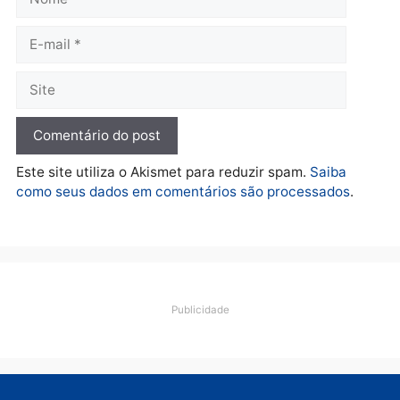
Polícia
Ciclista de 66 anos é
assaltado durante
pedalada na Estrada da
Penal
quarta-feira, 05/08/2026 às 09:09
Deixe um comentário
Comentário