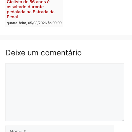
fim e eleições de 2026
entram na reta decisiva em
Rondônia
quarta-feira, 05/08/2026 às 12:26
Polícia
Polícia
Operação Contemplados
Adolescentes são
cumpre mandados e
apreendidos após furto 
prende investigado por
farmácia na zona sul de
fraude na falsa oferta de
Porto Velho
financiamentos
quarta-feira, 05/08/2026 às 09:
quarta-feira, 05/08/2026 às 12:22