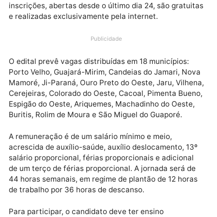
processo seletivo simplificado do Corpo de Bombeir
Militar de Rondônia para contratação de 270 agente
temporários ambientais que atuarão como brigadist
no combate aos incêndios florestais durante 2026. A
inscrições, abertas desde o último dia 24, são gratui
e realizadas exclusivamente pela internet.
Publicidade
O edital prevê vagas distribuídas em 18 municípios:
Porto Velho, Guajará-Mirim, Candeias do Jamari, No
Mamoré, Ji-Paraná, Ouro Preto do Oeste, Jaru, Vilhe
Cerejeiras, Colorado do Oeste, Cacoal, Pimenta Buen
Espigão do Oeste, Ariquemes, Machadinho do Oeste,
Buritis, Rolim de Moura e São Miguel do Guaporé.
A remuneração é de um salário mínimo e meio,
acrescida de auxílio-saúde, auxílio deslocamento, 13