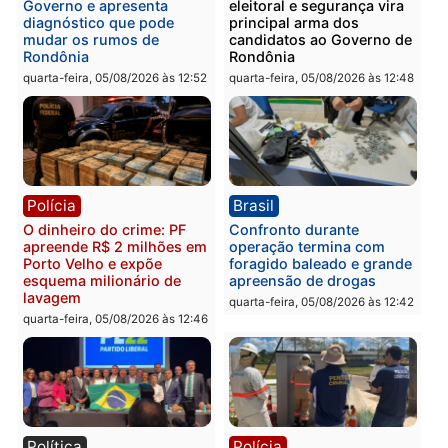
Polícia
Política
Homem é preso após
Jônatas França é aprova
furtar peça de picanha e
na convenção e
reagir a seguranças em
confirmado candidato a
supermercado
deputado federal pelo
Republicanos
quinta-feira, 06/08/2026 às 08:56
quarta-feira, 05/08/2026 às 15:
Brasil
Política
TCE reúne candidatos ao
Violência domina o deba
Governo e apresenta
eleitoral e segurança vir
diagnóstico que pode
principal arma dos
mudar os rumos de
candidatos ao Governo 
Rondônia
Rondônia
quarta-feira, 05/08/2026 às 12:52
quarta-feira, 05/08/2026 às 12: