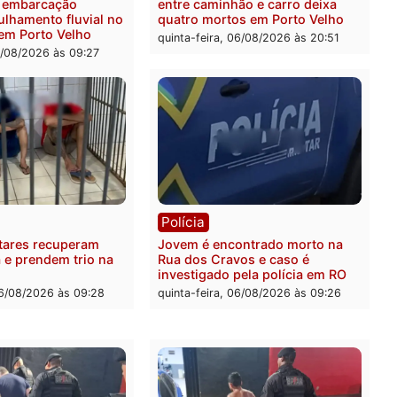
 é preso pela PRF com mais
Polícia Civil deflagra ope
quilos de mercúrio
contra facção criminosa 
didos em estepe em Porto
atacava provedores de int
em Rondônia
feira, 07/08/2026 às 09:38
sexta-feira, 07/08/2026 às 0
ia
Polícia
a Militar apreende
Tragédia na BR-364: colis
sivos e embarcação
entre caminhão e carro de
e patrulhamento fluvial no
quatro mortos em Porto V
adeira em Porto Velho
quinta-feira, 06/08/2026 às 2
feira, 07/08/2026 às 09:27