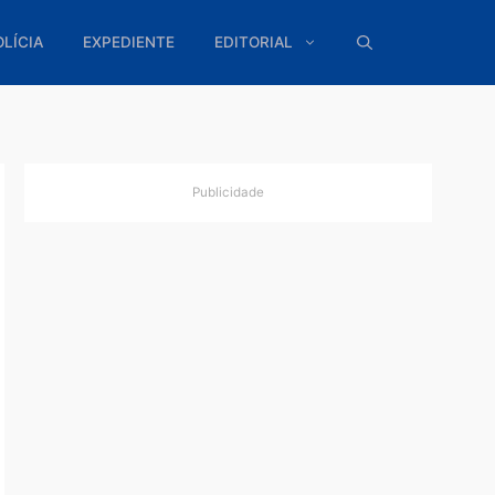
ÍTICA
POLÍCIA
EXPEDIENTE
EDITORIAL
Publicidade
ria
ses
rio,
ório.