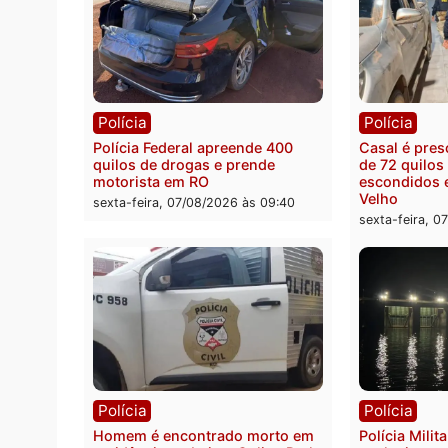
Política
Polít
Marcos Rogério apresenta Plano
Eleiçõ
de Governo com 228 projetos,
pode s
metas públicas e
Rondô
acompanhamento de resultados
sexta-
sexta-feira, 07/08/2026 às 18:49
Polícia
Políc