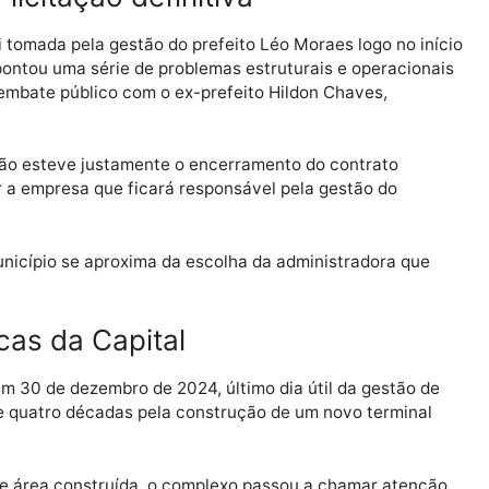
edora poderá ocorrer nos próximos dois meses.
funciona por meio de um contrato provisório, firmado p
onclusão do processo licitatório.
zar licitação definitiva
iva foi tomada pela gestão do prefeito Léo Moraes logo 
feito apontou uma série de problemas estruturais e oper
 a um embate público com o ex-prefeito Hildon Chaves,
istração esteve justamente o encerramento do contrat
 definir a empresa que ficará responsável pela gestão d
, o município se aproxima da escolha da administrador
nte.