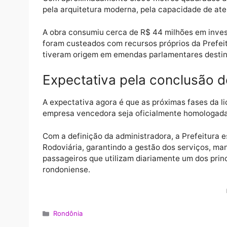
Uma das maiores obras pú
A nova Rodoviária de Porto Velho foi inaug
Hildon Chaves, encerrando uma espera de m
rodoviário para a cidade.
Com aproximadamente 8.500 metros quadra
pela arquitetura moderna, pela capacidade 
A obra consumiu cerca de R$ 44 milhões em
foram custeados com recursos próprios da P
tiveram origem em emendas parlamentares 
Expectativa pela conclus
A expectativa agora é que as próximas fase
empresa vencedora seja oficialmente homo