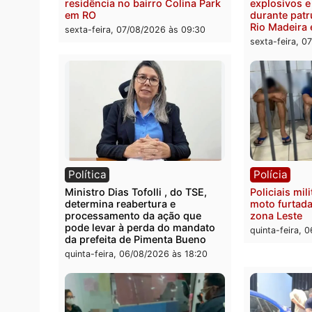
Polícia Federal apreende 400
Casal
quilos de drogas e prende
de 72 
motorista em RO
escon
Velho
sexta-feira, 07/08/2026 às 09:40
sexta-
Polícia
Políc
Homem é encontrado morto em
Políci
residência no bairro Colina Park
explo
em RO
durant
Rio M
sexta-feira, 07/08/2026 às 09:30
sexta-