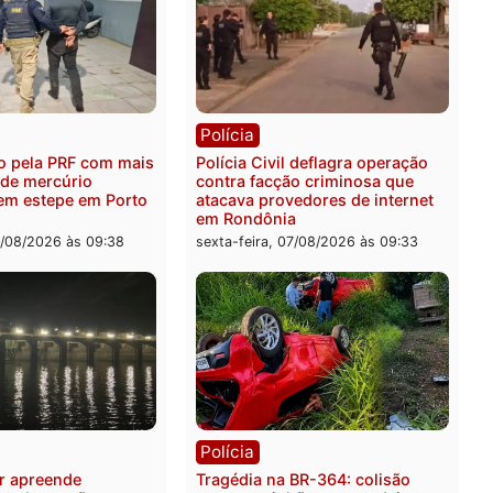
ica
Polícia
es 2026: Pastor Evanildo
2 MILHÕES – Unnesa apre
er o primeiro pastor de
documentos que compro
nia na Câmara Federal
transparência e legalidad
operação alvo da PF
feira, 07/08/2026 às 18:36
sexta-feira, 07/08/2026 às 1
ia
Polícia