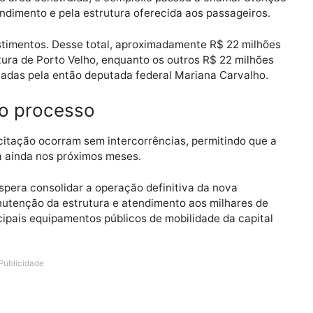
blicas da Capital
urada em 30 de dezembro de 2024, último dia útil da ge
ais de quatro décadas pela construção de um novo ter
dos de área construída, o complexo passou a chamar 
de atendimento e pela estrutura oferecida aos passagei
 investimentos. Desse total, aproximadamente R$ 22 m
refeitura de Porto Velho, enquanto os outros R$ 22 mi
destinadas pela então deputada federal Mariana Carva
ão do processo
s da licitação ocorram sem intercorrências, permitindo
logada ainda nos próximos meses.