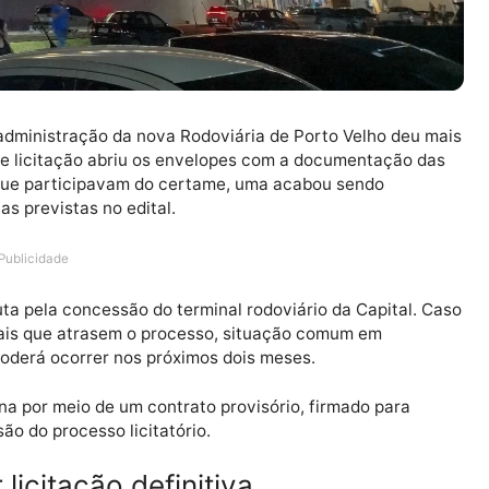
 pela administração da nova Rodoviária de Porto Velho
ssão de licitação abriu os envelopes com a documenta
rentes que participavam do certame, uma acabou sendo
igências previstas no edital.
Publicidade
disputa pela concessão do terminal rodoviário da Capi
s judiciais que atrasem o processo, situação comum em