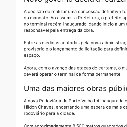
licitações desse porte a definição da venc
Atualmente, a administração da Rodoviária 
garantir a continuidade dos serviços até a c
Novo governo decidiu reali
A decisão de realizar uma concessão definit
do mandato. Ao assumir a Prefeitura, o pre
no terminal recém-inaugurado, dando início
responsável pela entrega da obra.
Entre as medidas adotadas pela nova admin
provisório e o lançamento da licitação para
espaço.
Agora, com o avanço das etapas do certame
deverá operar o terminal de forma permane