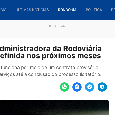
🏠 INÍCIO
ÚLTIMAS NOTÍCIAS
RONDÔNIA
POL
Publicidade
va administradora da Rodoviá
er definida nos próximos me
iária funciona por meio de um contrato provisó
dos serviços até a conclusão do processo licitat