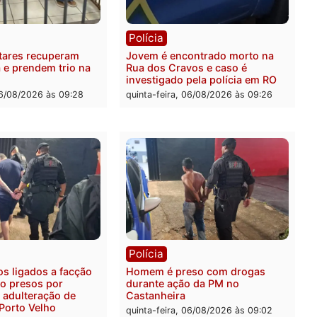
rer ler...
ia
Polícia
ais militares recuperam
Jovem é encontrado mort
urtada e prendem trio na
Rua dos Cravos e caso é
Leste
investigado pela polícia 
-feira, 06/08/2026 às 09:28
quinta-feira, 06/08/2026 às 