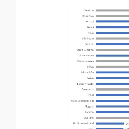
Os números são referentes ao último balanç
Monitoramento, Avaliação e Manutenção da
(SEB) do MEC.
Confira ranking: