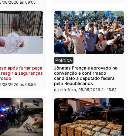
ia
Polícia
uspeitos ligados a facção
Homem é preso com drog
nosa são presos por
durante ação da PM no
ação e adulteração de
Castanheira
los em Porto Velho
quinta-feira, 06/08/2026 às 
-feira, 06/08/2026 às 09:05