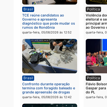
Polícia
Políc
Polícia Civil prende dois homens
Homem
por tortura, tráfico e posse de
de pic
arma em Itapuã
em su
quinta-feira, 06/08/2026 às 08:59
quinta
Brasil
Polít
TCE reúne candidatos ao
Violê
Governo e apresenta
eleito