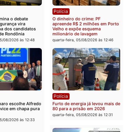
ia
Política
 é preso após furtar peça
Jônatas França é aprovad
anha e reagir a seguranças
convenção e confirmado
permercado
candidato a deputado fed
pelo Republicanos
-feira, 06/08/2026 às 08:56
quarta-feira, 05/08/2026 às 
ica
Polícia
ncia domina o debate
O dinheiro do crime: PF
ral e segurança vira
apreende R$ 2 milhões e