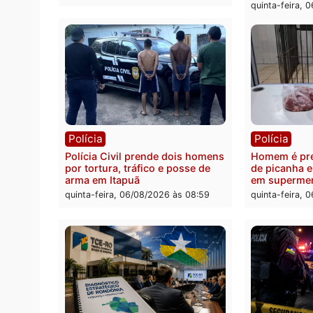
Polícia
Políc
Homem é esfaqueado no tórax
Três s
durante briga com vizinho no
crimi
bairro Ulysses Guimarães
recept
veícu
quinta-feira, 06/08/2026 às 09:24
quinta