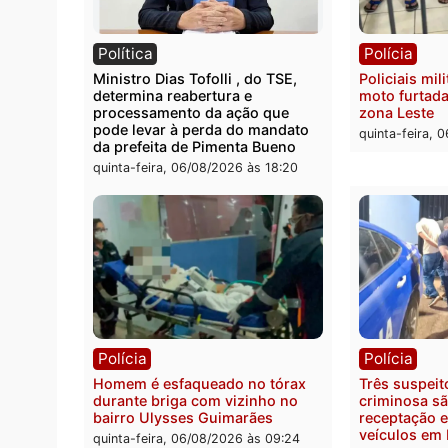
Você também vai que
Política
Políc
Ministro Dias Tofolli , do TSE,
Polici
determina reabertura e
moto f
processamento da ação que
zona 
pode levar à perda do mandato
quinta
da prefeita de Pimenta Bueno
quinta-feira, 06/08/2026 às 18:20