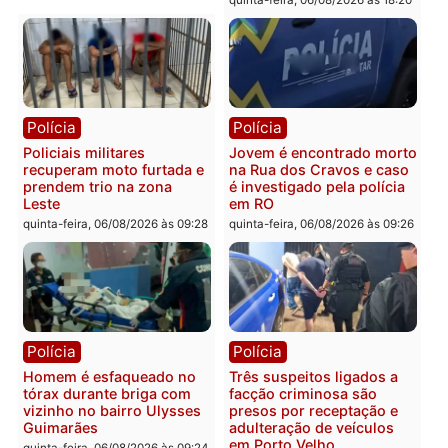
bairro Colina Park em RO
durante patrulhamento
fluvial no Rio Madeira e
sexta-feira, 07/08/2026 às 09:30
Porto Velho
sexta-feira, 07/08/2026 às 09:2
Polícia
Política
Tragédia na BR-364:
Ministro Dias Tofolli , do
colisão entre caminhão e
TSE, determina reabertu
carro deixa quatro mortos
e processamento da açã
em Porto Velho
que pode levar à perda d
mandato da prefeita de
quinta-feira, 06/08/2026 às 20:51
Pimenta Bueno
quinta-feira, 06/08/2026 às 18: