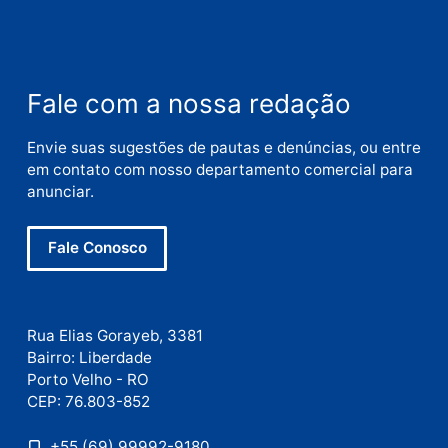
Nome
E-
mail
Site
Este site utiliza o Akismet para reduzir spam.
Saiba
como seus dados em comentários são processados
.