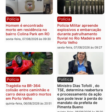
Polícia
Polícia
Casal é preso pela PRF
Polícia Civil deflagra
com mais de 72 quilos de
operação contra facção
mercúrio escondidos em
criminosa que atacava
estepe em Porto Velho
provedores de internet 
Rondônia
sexta-feira, 07/08/2026 às 09:38
sexta-feira, 07/08/2026 às 09:3
Polícia
Polícia
Homem é encontrado
Polícia Militar apreende
morto em residência no
explosivos e embarcaçã