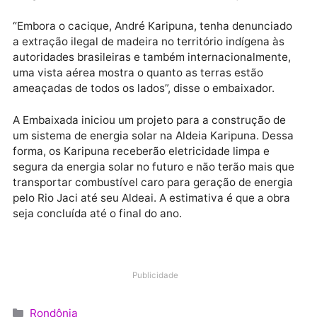
vão comer, como vão viver?”, questionou.
De acordo com o embaixador da Alemanha no Brasil,
Heiko Thoms, o Governo Brasileiro não vem tomando
medidas eficientes para evitar as invasões de terra
indígena, mesmo estado ciente dessa situação.
“Embora o cacique, André Karipuna, tenha denuncia
a extração ilegal de madeira no território indígena às
autoridades brasileiras e também internacionalment
uma vista aérea mostra o quanto as terras estão
ameaçadas de todos os lados”, disse o embaixador.
A Embaixada iniciou um projeto para a construção d
um sistema de energia solar na Aldeia Karipuna. Des
forma, os Karipuna receberão eletricidade limpa e
segura da energia solar no futuro e não terão mais q
transportar combustível caro para geração de energ