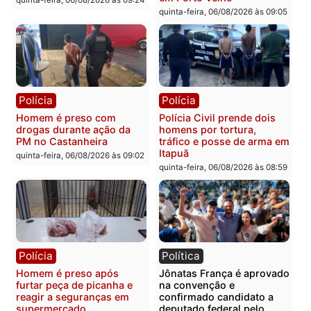
Polícia
Polícia
Policiais militares
Jovem é encontrado mor
recuperam moto furtada e
na Rua dos Cravos e cas
prendem trio na zona
é investigado pela políci
Leste
em RO
quinta-feira, 06/08/2026 às 09:28
quinta-feira, 06/08/2026 às 09:
Polícia
Polícia
Homem é esfaqueado no
Três suspeitos ligados a
tórax durante briga com
facção criminosa são
vizinho no bairro Ulysses
presos por receptação e
Guimarães
adulteração de veículos
em Porto Velho
quinta-feira, 06/08/2026 às 09:24
quinta-feira, 06/08/2026 às 09: