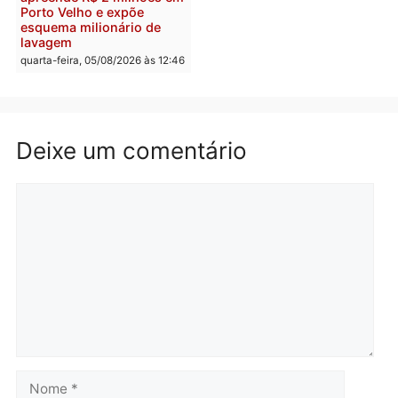
Republicanos
quinta-feira, 06/08/2026 às 08:56
quarta-feira, 05/08/2026 às 15:
Brasil
Política
TCE reúne candidatos ao
Violência domina o deba
Governo e apresenta
eleitoral e segurança vir
diagnóstico que pode
principal arma dos
mudar os rumos de
candidatos ao Governo 
Rondônia
Rondônia
quarta-feira, 05/08/2026 às 12:52
quarta-feira, 05/08/2026 às 12:
Polícia