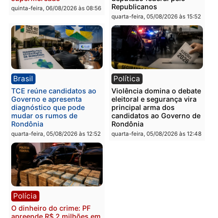
Polícia
Polícia
Homem é preso com
Polícia Civil prende dois
drogas durante ação da
homens por tortura,
PM no Castanheira
tráfico e posse de arma 
Itapuã
quinta-feira, 06/08/2026 às 09:02
quinta-feira, 06/08/2026 às 08:
Polícia
Política
Homem é preso após
Jônatas França é aprova
furtar peça de picanha e
na convenção e
reagir a seguranças em
confirmado candidato a
supermercado
deputado federal pelo