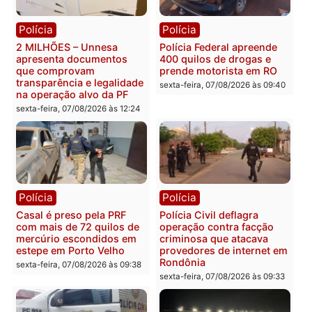
Política
Política
Marcos Rogério apresenta
Eleições 2026: Pastor
Plano de Governo com
Evanildo pode ser o
228 projetos, metas
primeiro pastor de
públicas e
Rondônia na Câmara
acompanhamento de
Federal
resultados
sexta-feira, 07/08/2026 às 18:3
sexta-feira, 07/08/2026 às 18:49
Polícia
Polícia
2 MILHÕES – Unnesa
Polícia Federal apreende
apresenta documentos
400 quilos de drogas e
que comprovam
prende motorista em RO
transparência e legalidade
sexta-feira, 07/08/2026 às 09:
na operação alvo da PF
sexta-feira, 07/08/2026 às 12:24