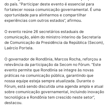
Janeiro, Igor Marques e secretário-geral secretário 
Rio Grande do Norte, Daniel Cabral. Ao tecer
comentários referente ao Fórum, a secretária de
Estado de Comunicação reforçou que as ações e
debates vão ao encontro do aprimoramento das
estratégias e fortalecimento da comunicação públic
do país. “Participar deste evento é essencial para
fortalecer nossa comunicação governamental. É um
oportunidade para alinharmos e compartilhar
experiências com outros estados”, afirmou.
O evento reúne 26 secretários estaduais de
comunicação, além do ministro interino da Secretari
de Comunicação da Presidência da República (Seco
Laércio Portela.
O governador de Rondônia, Marcos Rocha, reforçou 
relevância da participação da Secom no Fórum. “Est