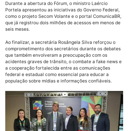
evento permite que Rondônia se integre às novas
práticas na comunicação pública, garantindo que
nossa equipe esteja sempre atualizada. Durante o
Fórum, está sendo discutida uma agenda ampla e atu
sobre comunicação governamental, incluindo inova
tecnológica e Rondônia tem crescido neste setor”,
destacou.
Durante a abertura do Fórum, o ministro Laércio
Portela apresentou as iniciativas do Governo Federal
como o projeto Secom Volante e o portal ComunicaB
que já registrou dois milhões de acessos em menos 
seis meses.
Ao finalizar, a secretária Rosângela Silva reforçou o
comprometimento dos secretários durante os debat
que também envolveram a preocupação com os
acidentes graves de trânsito, o combate a fake news