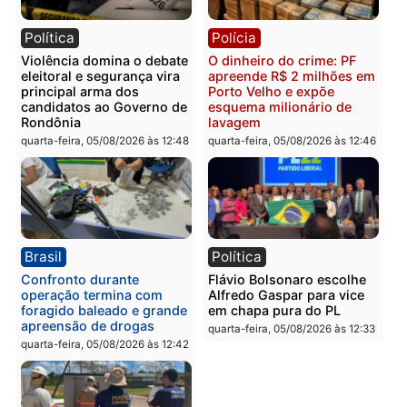
Polícia
Polícia
Polícia Civil prende dois
Homem é preso após
homens por tortura,
furtar peça de picanha e
tráfico e posse de arma em
reagir a seguranças em
Itapuã
supermercado
quinta-feira, 06/08/2026 às 08:59
quinta-feira, 06/08/2026 às 08:
Política
Brasil
Jônatas França é aprovado
TCE reúne candidatos a
na convenção e
Governo e apresenta
confirmado candidato a
diagnóstico que pode