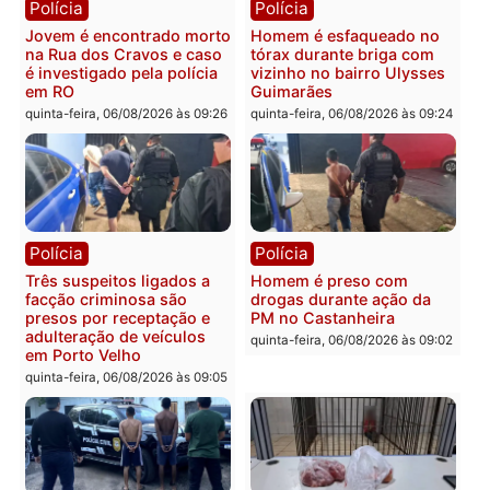
durante patrulhamento
carro deixa quatro mort
fluvial no Rio Madeira em
em Porto Velho
Porto Velho
quinta-feira, 06/08/2026 às 20:
sexta-feira, 07/08/2026 às 09:27
Política
Polícia
Ministro Dias Tofolli , do
Policiais militares
TSE, determina reabertura
recuperam moto furtada 
e processamento da ação
prendem trio na zona
que pode levar à perda do
Leste
mandato da prefeita de
quinta-feira, 06/08/2026 às 09:
Pimenta Bueno
quinta-feira, 06/08/2026 às 18:20