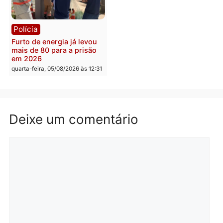
deputado federal pelo
mudar os rumos de
Republicanos
Rondônia
quarta-feira, 05/08/2026 às 15:52
quarta-feira, 05/08/2026 às 12:
Política
Polícia
Violência domina o debate
O dinheiro do crime: PF
eleitoral e segurança vira
apreende R$ 2 milhões 
principal arma dos
Porto Velho e expõe
candidatos ao Governo de
esquema milionário de
Rondônia
lavagem
quarta-feira, 05/08/2026 às 12:48
quarta-feira, 05/08/2026 às 12: