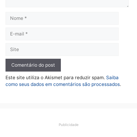
Brasil
Política
Confronto durante
Flávio Bolsonaro escolhe
operação termina com
Alfredo Gaspar para vice
foragido baleado e grande
em chapa pura do PL
apreensão de drogas
quarta-feira, 05/08/2026 às 12:
quarta-feira, 05/08/2026 às 12:42
Polícia
Furto de energia já levou
mais de 80 para a prisão
em 2026
quarta-feira, 05/08/2026 às 12:31