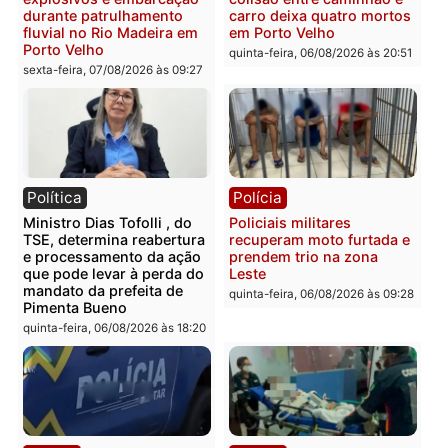
Polícia
Polícia
Polícia Civil deflagra
Homem é encontrado
operação contra facção
morto em residência no
criminosa que atacava
bairro Colina Park em R
provedores de internet em
sexta-feira, 07/08/2026 às 09:3
Rondônia
sexta-feira, 07/08/2026 às 09:33
Polícia
Polícia
Polícia Militar apreende
Tragédia na BR-364:
explosivos e embarcação
colisão entre caminhão e