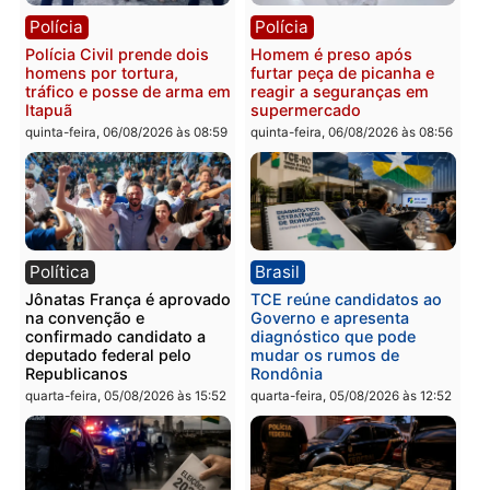
Polícia
Polícia
Jovem é encontrado morto
Homem é esfaqueado no
na Rua dos Cravos e caso
tórax durante briga com
é investigado pela polícia
vizinho no bairro Ulysse
em RO
Guimarães
quinta-feira, 06/08/2026 às 09:26
quinta-feira, 06/08/2026 às 09
Polícia
Polícia
Três suspeitos ligados a
Homem é preso com
facção criminosa são
drogas durante ação da
presos por receptação e
PM no Castanheira
adulteração de veículos
quinta-feira, 06/08/2026 às 09:
em Porto Velho
quinta-feira, 06/08/2026 às 09:05