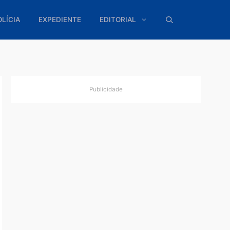
ÍTICA
POLÍCIA
EXPEDIENTE
EDITORIAL
Publicidade
ta
sões
s penais
te