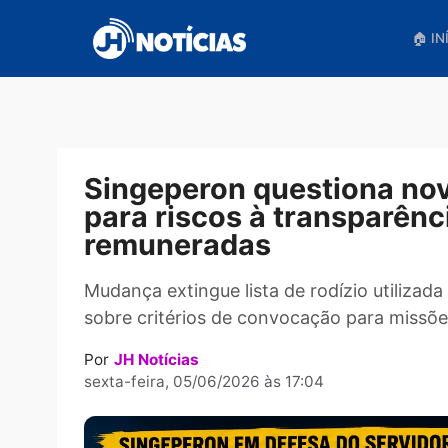
Pular
para
o
conteúdo
Singeperon questiona n
para riscos à transpar
remuneradas
Mudança extingue lista de rodízio uti
sobre critérios de convocação para 
Por
JH Notícias
sexta-feira, 05/06/2026 às 17:04