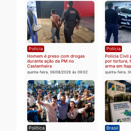
quinta-
Polícia
Políc
Jovem é encontrado morto na
Homem
Rua dos Cravos e caso é
duran
investigado pela polícia em RO
bairr
quinta-feira, 06/08/2026 às 09:26
quinta