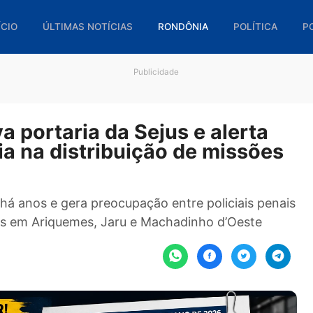
🏠 INÍCIO
ÚLTIMAS NOTÍCIAS
RONDÔNIA
POL
Publicidade
ova portaria da Sejus e aler
ência na distribuição de mis
lizada há anos e gera preocupação entre policiai
missões em Ariquemes, Jaru e Machadinho d’Oes