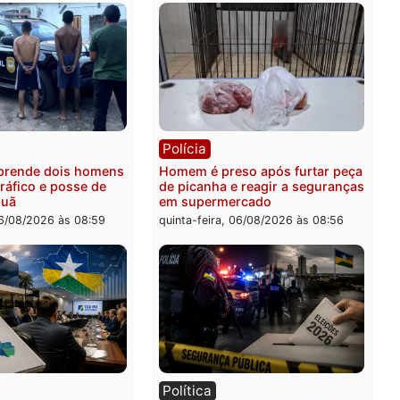
feira, 06/08/2026 às 18:20
ia
Polícia
 é esfaqueado no tórax
Três suspeitos ligados a 
te briga com vizinho no
criminosa são presos por
o Ulysses Guimarães
receptação e adulteração
veículos em Porto Velho
-feira, 06/08/2026 às 09:24
quinta-feira, 06/08/2026 às 