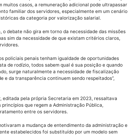
uma ruptura significativa com o modelo anteriormente 
lidade e igualdade de oportunidades aos servidores int
édia de 15 dias e representam uma importante compl
ados. Em muitos casos, a remuneração adicional pode ul
 orçamento familiar dos servidores, especialmente em u
ões históricas da categoria por valorização salarial.
o Maia, o debate não gira em torno da necessidade das
ria, mas sim da necessidade de que existam critérios c
dos servidores.
todos os policiais penais tenham igualdade de oportuni
uma lista de rodízio, todos sabem qual é sua posição e
retirado, surge naturalmente a necessidade de fiscali
oalidade e da transparência continuem sendo respeitado