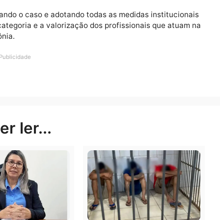
antecipadas nem afirma a existência de irregularidades
ças dessa natureza sejam submetidas ao escrutínio dos
 isonomia e respeito aos servidores. O policial penal j
tro do sistema prisional. Quando surgem oportunidades
todos precisam ter a certeza de que os critérios de es
o da entidade.
panhando o caso e adotando todas as medidas institu
tos da categoria e a valorização dos profissionais que a
e Rondônia.
Publicidade