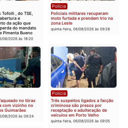
rer ler...
ica
Polícia
ro Dias Tofolli , do TSE,
Policiais militares recupe
ina reabertura e
moto furtada e prendem t
ssamento da ação que
zona Leste
levar à perda do mandato
quinta-feira, 06/08/2026 às 
feita de Pimenta Bueno