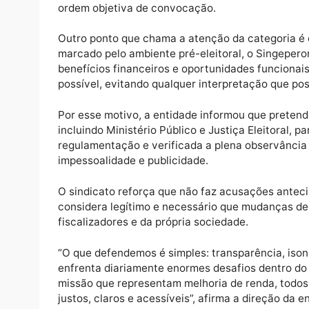
destaca.
O sindicato lembra que a regulamentação an
expressamente a necessidade de observânci
especialmente a imparcialidade e a igualda
Diante disso, a entidade questiona quais 
por que um sistema baseado em critérios p
ordem objetiva de convocação.
Outro ponto que chama a atenção da categ
marcado pelo ambiente pré-eleitoral, o Sin
benefícios financeiros e oportunidades fu
possível, evitando qualquer interpretação 
Por esse motivo, a entidade informou que p
incluindo Ministério Público e Justiça Elei
regulamentação e verificada a plena observâ