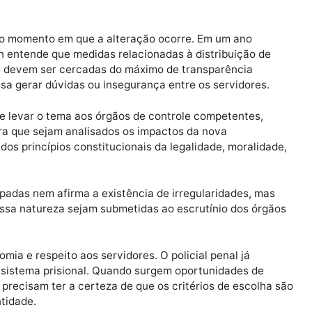
terior, editada pela própria Secretaria em 2023, ressa
a dos princípios que regem a Administração Pública,
de de tratamento entre os servidores.
fatores motivaram a mudança de entendimento da admini
reviamente estabelecidos foi substituído por um model
oria é o momento em que a alteração ocorre. Em um an
geperon entende que medidas relacionadas à distribuiç
ncionais devem ser cercadas do máximo de transparênci
que possa gerar dúvidas ou insegurança entre os servido
retende levar o tema aos órgãos de controle competent
toral, para que sejam analisados os impactos da nova
ncia dos princípios constitucionais da legalidade, mor