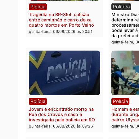
Você também vai que
Polícia
Polít
Tragédia na BR-364: colisão
Minist
entre caminhão e carro deixa
determ
quatro mortos em Porto Velho
proce
pode 
quinta-feira, 06/08/2026 às 20:51
da pre