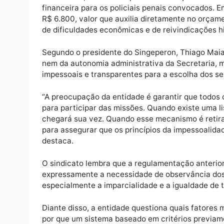
Para o Singeperon, a alteração representa 
que garantia maior transparência, previsibi
em participar das missões.
Atualmente, as missões possuem duração m
financeira para os policiais penais convoc
R$ 6.800, valor que auxilia diretamente no
de dificuldades econômicas e de reivindicaç
Segundo o presidente do Singeperon, Thiag
nem da autonomia administrativa da Secreta
impessoais e transparentes para a escolha 
“A preocupação da entidade é garantir que 
para participar das missões. Quando existe 
chegará sua vez. Quando esse mecanismo é 
para assegurar que os princípios da impess