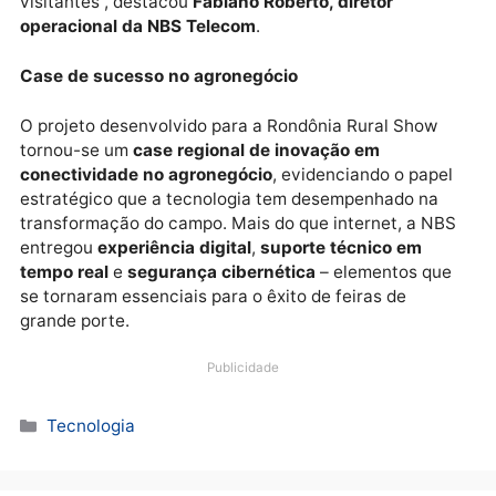
para proteger o tráfego de dados durante todo o
evento.
“O desafio era conectar milhares de pessoas em um
região rural e garantir performance e segurança em
tempo integral. Com planejamento técnico e trabalh
de equipe, conseguimos entregar uma experiência d
altíssimo nível aos organizadores, expositores e
visitantes”, destacou
Fabiano Roberto, diretor
operacional da NBS Telecom
.
Case de sucesso no agronegócio
O projeto desenvolvido para a Rondônia Rural Show
tornou-se um
case regional de inovação em
conectividade no agronegócio
, evidenciando o pape
estratégico que a tecnologia tem desempenhado na
transformação do campo. Mais do que internet, a N
entregou
experiência digital
,
suporte técnico em