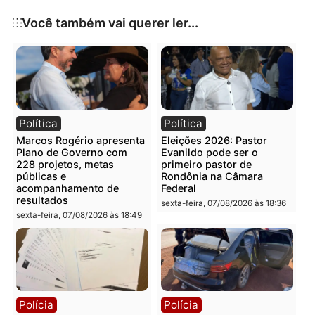
tempo real
e
segurança cibernética
– elementos qu
se tornaram essenciais para o êxito de feiras de
grande porte.
Publicidade
Categorias
Tecnologia
Você também vai querer ler...
Política
Política