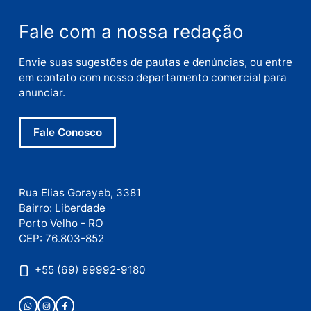
Nome
E-
mail
Site
Este site utiliza o Akismet para reduzir spam.
Saiba
como seus dados em comentários são processados
.