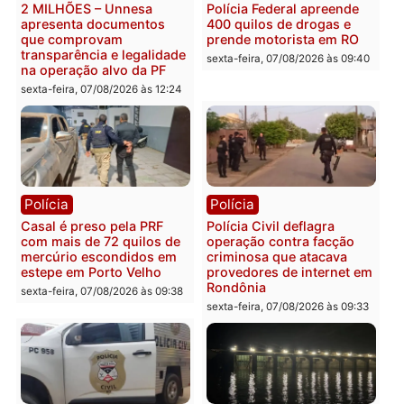
Marcos Rogério apresenta
Eleições 2026: Pastor
Plano de Governo com
Evanildo pode ser o
228 projetos, metas
primeiro pastor de
públicas e
Rondônia na Câmara
acompanhamento de
Federal
resultados
sexta-feira, 07/08/2026 às 18:3
sexta-feira, 07/08/2026 às 18:49
Polícia
Polícia
2 MILHÕES – Unnesa
Polícia Federal apreende
apresenta documentos
400 quilos de drogas e
que comprovam
prende motorista em RO
transparência e legalidade
sexta-feira, 07/08/2026 às 09:
na operação alvo da PF
sexta-feira, 07/08/2026 às 12:24