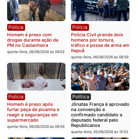
Polícia
Polícia
Policiais militares
Jovem é encontrado mor
recuperam moto furtada e
na Rua dos Cravos e cas
prendem trio na zona
é investigado pela políci
Leste
em RO
quinta-feira, 06/08/2026 às 09:28
quinta-feira, 06/08/2026 às 09:
Polícia
Polícia
Homem é esfaqueado no
Três suspeitos ligados a
tórax durante briga com
facção criminosa são
vizinho no bairro Ulysses
presos por receptação e
Guimarães
adulteração de veículos
em Porto Velho
quinta-feira, 06/08/2026 às 09:24
quinta-feira, 06/08/2026 às 09: