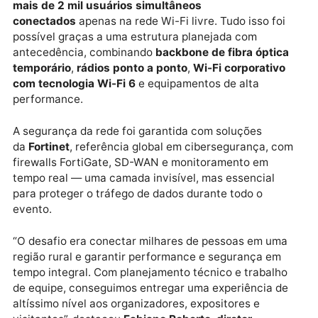
estava a
NBS Telecom
, provedora oficial de internet
feira, responsável por conectar todos os estandes,
expositores, serviços públicos e visitantes.
Ao longo dos seis dias de evento, a operação da NBS
se destacou por sua robustez, alcançando
picos de
mais de 2 mil usuários simultâneos
conectados
apenas na rede Wi-Fi livre. Tudo isso foi
possível graças a uma estrutura planejada com
antecedência, combinando
backbone
de fibra óptic
temporário
,
rádios ponto a ponto
,
Wi-Fi corporativo
com tecnologia Wi-Fi 6
e equipamentos de alta
performance.
A segurança da rede foi garantida com soluções
da
Fortinet
, referência global em cibersegurança, c
firewalls FortiGate, SD-WAN e monitoramento em
tempo real — uma camada invisível, mas essencial