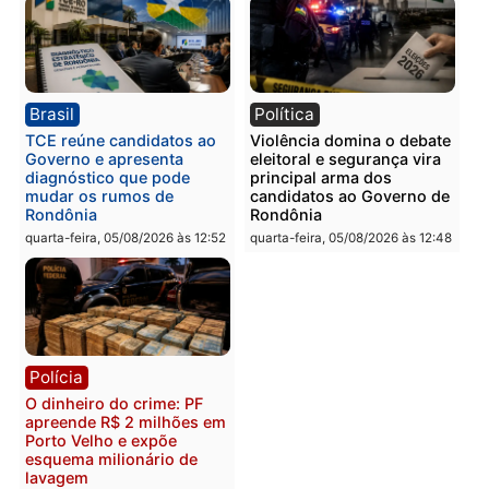
Polícia
Polícia
Homem é preso com
Polícia Civil prende dois
drogas durante ação da
homens por tortura,
PM no Castanheira
tráfico e posse de arma 
Itapuã
quinta-feira, 06/08/2026 às 09:02
quinta-feira, 06/08/2026 às 08:
Polícia
Política
Homem é preso após
Jônatas França é aprova
furtar peça de picanha e
na convenção e
reagir a seguranças em
confirmado candidato a
supermercado
deputado federal pelo