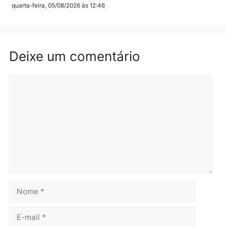
Republicanos
quinta-feira, 06/08/2026 às 08:56
quarta-feira, 05/08/2026 às 15:
Brasil
Política
TCE reúne candidatos ao
Violência domina o deba
Governo e apresenta
eleitoral e segurança vir
diagnóstico que pode
principal arma dos
mudar os rumos de
candidatos ao Governo 
Rondônia
Rondônia
quarta-feira, 05/08/2026 às 12:52
quarta-feira, 05/08/2026 às 12:
Polícia