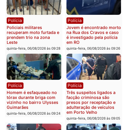
fluvial no Rio Madeira e
sexta-feira, 07/08/2026 às 09:30
Porto Velho
sexta-feira, 07/08/2026 às 09:2
Polícia
Política
Tragédia na BR-364:
Ministro Dias Tofolli , do
colisão entre caminhão e
TSE, determina reabertu
carro deixa quatro mortos
e processamento da açã
em Porto Velho
que pode levar à perda d
mandato da prefeita de
quinta-feira, 06/08/2026 às 20:51
Pimenta Bueno
quinta-feira, 06/08/2026 às 18: