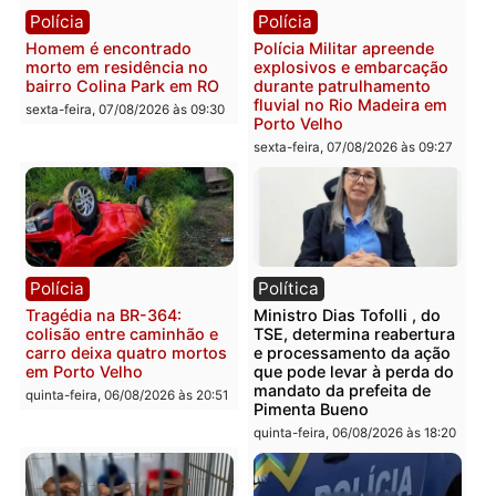
Polícia
Polícia
Casal é preso pela PRF
Polícia Civil deflagra
com mais de 72 quilos de
operação contra facção
mercúrio escondidos em
criminosa que atacava
estepe em Porto Velho
provedores de internet 
Rondônia
sexta-feira, 07/08/2026 às 09:38
sexta-feira, 07/08/2026 às 09:3
Polícia
Polícia
Homem é encontrado
Polícia Militar apreende
morto em residência no
explosivos e embarcaçã
bairro Colina Park em RO
durante patrulhamento