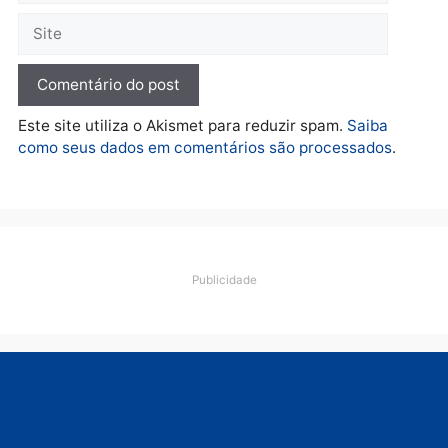
O dinheiro do crime: PF
apreende R$ 2 milhões em
Porto Velho e expõe
esquema milionário de
lavagem
quarta-feira, 05/08/2026 às 12:46
Deixe um comentário
Comentário