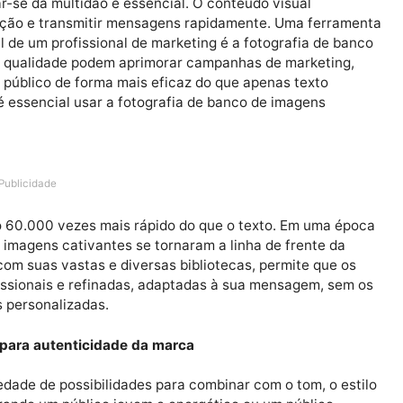
estacar-se da multidão é essencial. O conteúdo visual
a atenção e transmitir mensagens rapidamente. Uma f
rsenal de um profissional de marketing é a fotografia 
de alta qualidade podem aprimorar campanhas de marke
 com o público de forma mais eficaz do que apenas text
cto, é essencial usar a fotografia de banco de imagen
g
Publicidade
 cérebro 60.000 vezes mais rápido do que o texto. Em u
indo, imagens cativantes se tornaram a linha de frent
agens
, com suas vastas e diversas bibliotecas, permite 