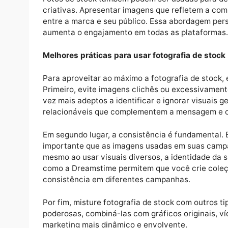
Criando histórias com fotos de stock
Uma campanha de marketing atraente é, em s
serve como um auxílio visual neste process
público-alvo. Ao selecionar cuidadosament
de marketing podem fortalecer a atração 
Fotos de stock também podem ser usadas p
criativas. Apresentar imagens que reflete
entre a marca e seu público. Essa abordag
aumenta o engajamento em todas as plataf
Melhores práticas para usar fotografia de
Para aproveitar ao máximo a fotografia de 
Primeiro, evite imagens clichês ou excess
vez mais adeptos a identificar e ignorar vi
relacionáveis ​​que complementem a mensag