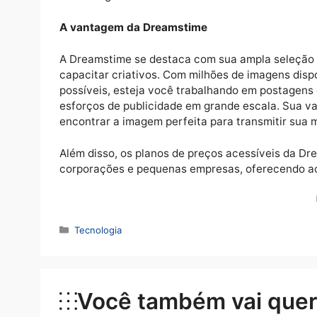
Em segundo lugar, a consistência é fundamen
importante que as imagens usadas em suas
mesmo ao usar visuais diversos, a identid
como a Dreamstime permitem que você crie
consistência em diferentes campanhas.
Por fim, misture fotografia de stock com o
poderosas, combiná-las com gráficos origin
marketing mais dinâmico e envolvente.
A vantagem da Dreamstime
A Dreamstime se destaca com sua ampla se
capacitar criativos. Com milhões de imagen
possíveis, esteja você trabalhando em post
esforços de publicidade em grande escala.
encontrar a imagem perfeita para transmiti