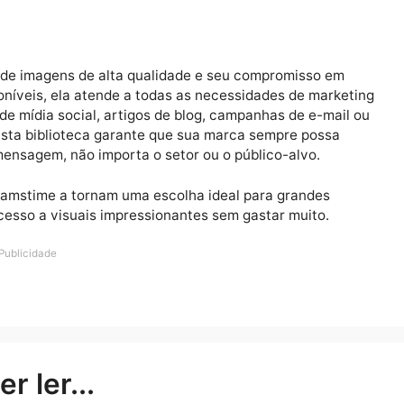
tal. Embora a fotografia de stock forneça flexibilidade
 campanhas tenham uma estética coesa. Isso garante q
ade da sua marca permaneça clara e reconhecível. Plata
 coleções de imagens, facilitando a manutenção da
utros tipos de conteúdo. Embora as imagens de stock se
ais, vídeos e conteúdo gerado pelo usuário pode criar 
leção de imagens de alta qualidade e seu compromiss
s disponíveis, ela atende a todas as necessidades de m
agens de mídia social, artigos de blog, campanhas de e-
 Sua vasta biblioteca garante que sua marca sempre po
r sua mensagem, não importa o setor ou o público-alvo.