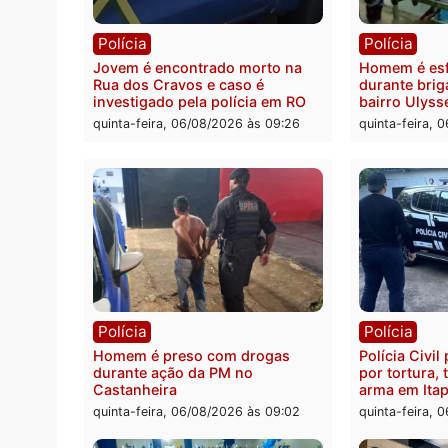
Polícia
Polít
Tragédia na BR-364: colisão
Minist
entre caminhão e carro deixa
determ
quatro mortos em Porto Velho
proce
pode 
quinta-feira, 06/08/2026 às 20:51
da pre
quinta-
Polícia
Políc
Jovem é encontrado morto na
Homem
Rua dos Cravos e caso é
duran