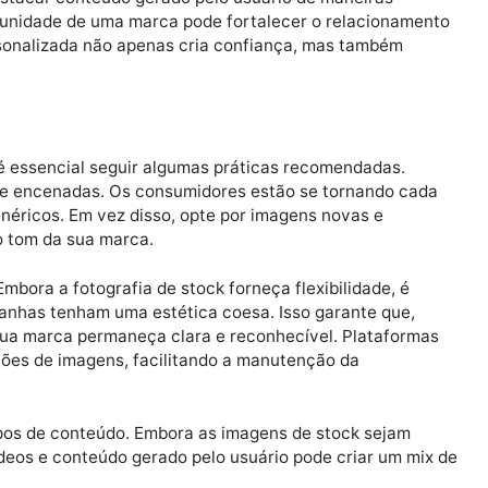
ua essência, sobre contar histórias. A fotografia de s
o, ajudando as marcas a criar narrativas que ressoem 
e imagens que se alinham com sua mensagem, os profis
emocional de suas campanhas.
ara destacar conteúdo gerado pelo usuário de maneira
m a comunidade de uma marca pode fortalecer o relaci
em personalizada não apenas cria confiança, mas tamb
ormas.
 stock
stock, é essencial seguir algumas práticas recomendada
ivamente encenadas. Os consumidores estão se tornand
suais genéricos. Em vez disso, opte por imagens novas e
em e o tom da sua marca.