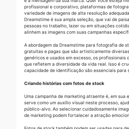
profissionais de marketing acessem imagen
custos e a logística associados a sessões d
Aproveitando a fotografia de banco de im
As fotos de banco de imagens oferecem uma
e a mensagem da sua marca. Quer você este
profissional e corporativo, plataformas d
variedade de imagens de alta resolução a
Dreamstime é sua ampla seleção, que vai 
pessoas no trabalho, lazer ou em situações 
alinhem as imagens com suas campanhas es
A abordagem da Dreamstime para fotografia
gratuitas e pagas que são artisticamente di
genéricos e usados ​​em excesso, os profis
que refletem a diversidade da vida real. Is
capacidade de identificação são essenciai