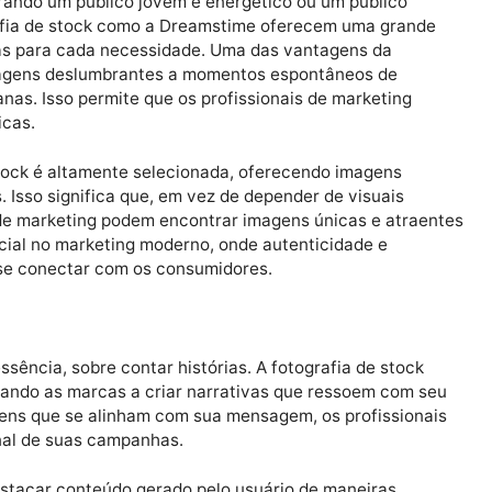
s profissionais e refinadas, adaptadas à sua mensagem
e fotos personalizadas.
agens para autenticidade da marca
 variedade de possibilidades para combinar com o tom,
ja mirando um público jovem e energético ou um públi
e fotografia de stock como a Dreamstime oferecem uma 
dequadas para cada necessidade. Uma das vantagens da
de paisagens deslumbrantes a momentos espontâneos d
cotidianas. Isso permite que os profissionais de market
pecíficas.
 de stock é altamente selecionada, oferecendo image
versas. Isso significa que, em vez de depender de visua
sionais de marketing podem encontrar imagens únicas e 
so é crucial no marketing moderno, onde autenticidade e
s para se conectar com os consumidores.