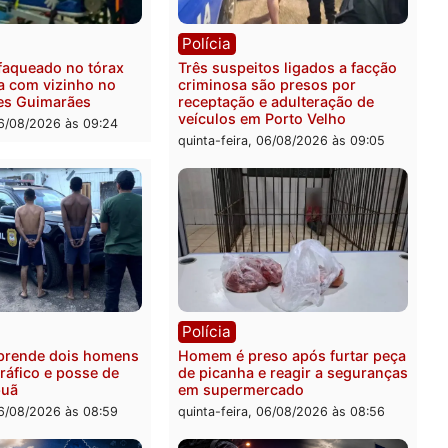
ica
Polícia
ro Dias Tofolli , do TSE,
Policiais militares recupe
ina reabertura e
moto furtada e prendem t
ssamento da ação que
zona Leste
levar à perda do mandato
quinta-feira, 06/08/2026 às 
feita de Pimenta Bueno
feira, 06/08/2026 às 18:20
ia
Polícia
 é esfaqueado no tórax
Três suspeitos ligados a 
te briga com vizinho no
criminosa são presos por