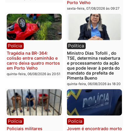
Polícia
Polícia
Casal é preso pela PRF
Polícia Civil deflagra
com mais de 72 quilos de
operação contra facção
mercúrio escondidos em
criminosa que atacava
estepe em Porto Velho
provedores de internet 
Rondônia
sexta-feira, 07/08/2026 às 09:38
sexta-feira, 07/08/2026 às 09:3
Polícia
Polícia
Homem é encontrado
Polícia Militar apreende
morto em residência no
explosivos e embarcaçã
bairro Colina Park em RO
durante patrulhamento
fluvial no Rio Madeira e
sexta-feira, 07/08/2026 às 09:30
Porto Velho
sexta-feira, 07/08/2026 às 09:2