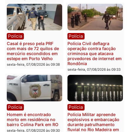
públicas e
Rondônia na Câmara
acompanhamento de
Federal
resultados
sexta-feira, 07/08/2026 às 18:3
sexta-feira, 07/08/2026 às 18:49
Polícia
Polícia
2 MILHÕES – Unnesa
Polícia Federal apreende
apresenta documentos
400 quilos de drogas e
que comprovam
prende motorista em RO
transparência e legalidade
sexta-feira, 07/08/2026 às 09:
na operação alvo da PF
sexta-feira, 07/08/2026 às 12:24