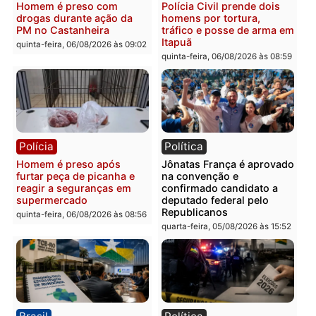
recuperam moto furtada e
na Rua dos Cravos e cas
prendem trio na zona
é investigado pela políci
Leste
em RO
quinta-feira, 06/08/2026 às 09:28
quinta-feira, 06/08/2026 às 09:
Polícia
Polícia
Homem é esfaqueado no
Três suspeitos ligados a
tórax durante briga com
facção criminosa são
vizinho no bairro Ulysses
presos por receptação e
Guimarães
adulteração de veículos
em Porto Velho
quinta-feira, 06/08/2026 às 09:24
quinta-feira, 06/08/2026 às 09: