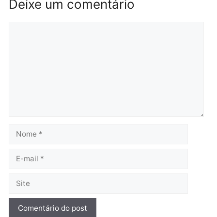
Brasil
Política
TCE reúne candidatos ao
Violência domina o deba
Governo e apresenta
eleitoral e segurança vir
diagnóstico que pode
principal arma dos
mudar os rumos de
candidatos ao Governo 
Rondônia
Rondônia
quarta-feira, 05/08/2026 às 12:52
quarta-feira, 05/08/2026 às 12:
Polícia
O dinheiro do crime: PF
apreende R$ 2 milhões em
Porto Velho e expõe