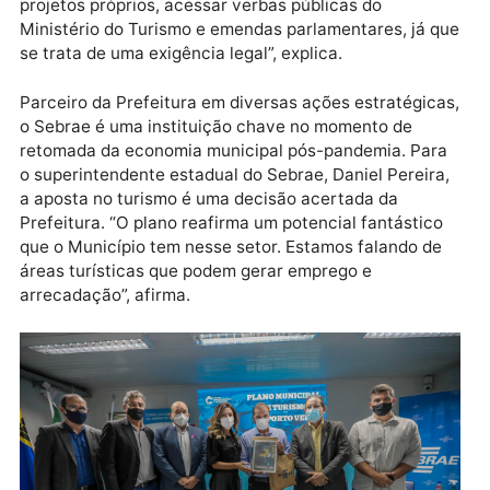
Durante a cerimônia de entrega do documento, as
potencialidades turísticas de Porto Velho foram
destaque. Para o presidente da Agência de
Desenvolvimento do Município, Marcelo Thomé, a
capital agora possui todas as condições para se
converter em um polo turístico nacional. “Sendo um
documento obrigatório, a Prefeitura vai poder, com
projetos próprios, acessar verbas públicas do
Ministério do Turismo e emendas parlamentares, já 
se trata de uma exigência legal”, explica.
Parceiro da Prefeitura em diversas ações estratégic
o Sebrae é uma instituição chave no momento de
retomada da economia municipal pós-pandemia. Par
o superintendente estadual do Sebrae, Daniel Pereir
a aposta no turismo é uma decisão acertada da
Prefeitura. “O plano reafirma um potencial fantástic