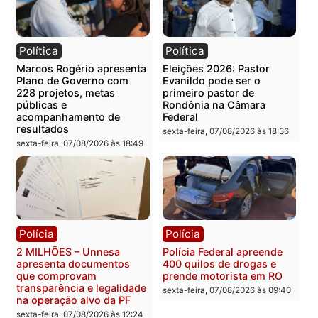
discussão e votação na Câmara de Vereadores.
Publicidade
Categorias
Turismo
Você também vai querer ler...
Política
Política
Marcos Rogério apresenta
Eleições 2026: Pastor
Plano de Governo com
Evanildo pode ser o
228 projetos, metas
primeiro pastor de