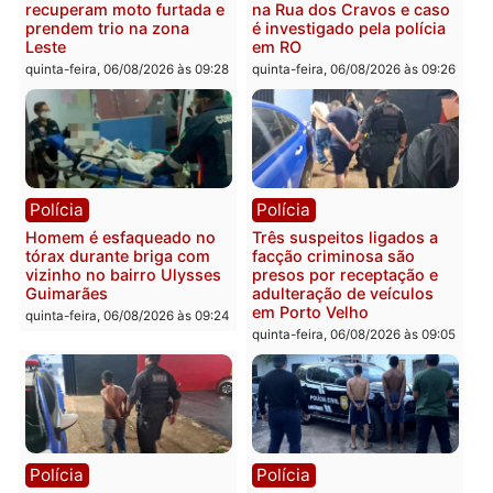
Polícia
Política
Tragédia na BR-364:
Ministro Dias Tofolli , do
colisão entre caminhão e
TSE, determina reabertu
carro deixa quatro mortos
e processamento da açã
em Porto Velho
que pode levar à perda d
mandato da prefeita de
quinta-feira, 06/08/2026 às 20:51
Pimenta Bueno
quinta-feira, 06/08/2026 às 18:
Polícia
Polícia
Policiais militares
Jovem é encontrado mor