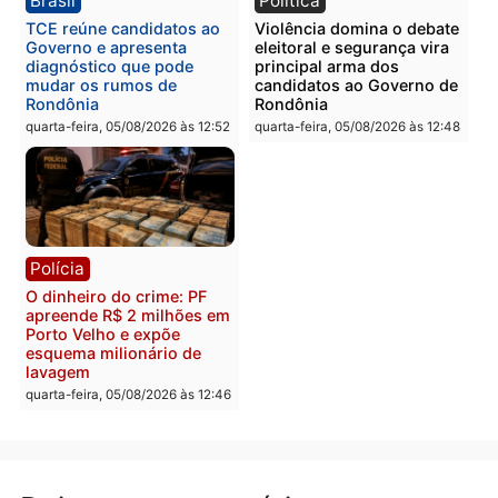
Polícia
Polícia
Homem é preso com
Polícia Civil prende dois
drogas durante ação da
homens por tortura,
PM no Castanheira
tráfico e posse de arma 
Itapuã
quinta-feira, 06/08/2026 às 09:02
quinta-feira, 06/08/2026 às 08:
Polícia
Política
Homem é preso após
Jônatas França é aprova
furtar peça de picanha e
na convenção e
reagir a seguranças em
confirmado candidato a
supermercado
deputado federal pelo
Republicanos
quinta-feira, 06/08/2026 às 08:56
quarta-feira, 05/08/2026 às 15: