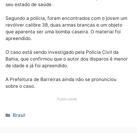
Na tentativa de fuga, o autor dos disparos foi atingi
por um tiro que partiu de uma outra pessoa.
O atirador foi levado em uma ambulância do Samu
(Serviço de Atendimento Móvel de Urgência) para o
Hospital Geral do Oeste. Não há informações sobre 
seu estado de saúde.
Segundo a polícia, foram encontrados com o jovem 
revólver calibre 38, duas armas brancas e um objeto
que aparenta ser uma bomba caseira. O material foi
apreendido.
O caso está sendo investigado pela Polícia Civil da
Bahia, que confirmou que o autor dos disparos é men
de idade e já foi apreendido.
A Prefeitura de Barreiras ainda não se pronunciou