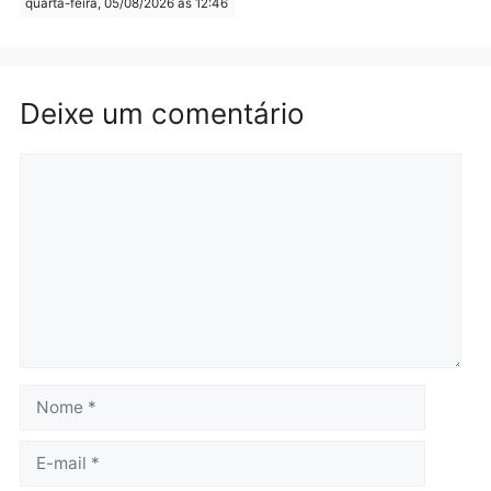
Brasil
Política
TCE reúne candidatos ao
Violência domina o deba
Governo e apresenta
eleitoral e segurança vir
diagnóstico que pode
principal arma dos
mudar os rumos de
candidatos ao Governo 
Rondônia
Rondônia
quarta-feira, 05/08/2026 às 12:52
quarta-feira, 05/08/2026 às 12:
Polícia
O dinheiro do crime: PF
apreende R$ 2 milhões em
Porto Velho e expõe