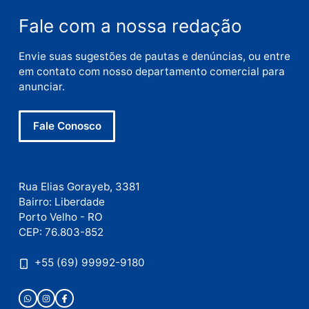
Nome
E-
mail
Site
Este site utiliza o Akismet para reduzir spam.
Saiba
como seus dados em comentários são processados
.
Publicidade