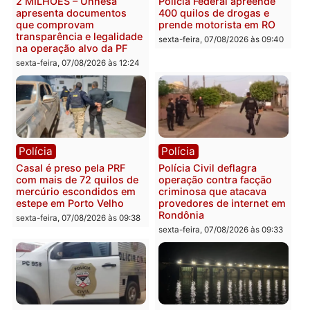
228 projetos, metas
primeiro pastor de
públicas e
Rondônia na Câmara
acompanhamento de
Federal
resultados
sexta-feira, 07/08/2026 às 18:3
sexta-feira, 07/08/2026 às 18:49
Polícia
Polícia
2 MILHÕES – Unnesa
Polícia Federal apreende
apresenta documentos
400 quilos de drogas e
que comprovam
prende motorista em RO
transparência e legalidade
sexta-feira, 07/08/2026 às 09:
na operação alvo da PF
sexta-feira, 07/08/2026 às 12:24