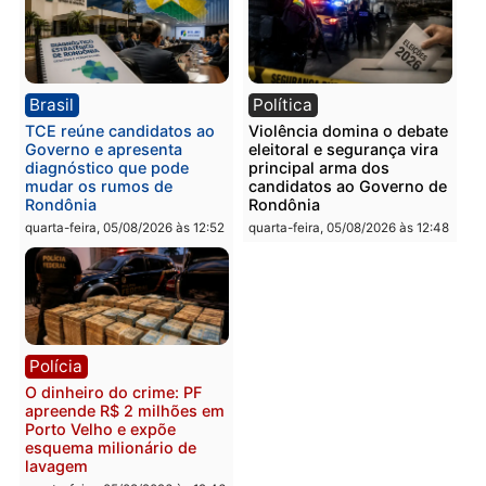
Polícia
Polícia
Homem é preso com
Polícia Civil prende dois
drogas durante ação da
homens por tortura,
PM no Castanheira
tráfico e posse de arma 
Itapuã
quinta-feira, 06/08/2026 às 09:02
quinta-feira, 06/08/2026 às 08:
Polícia
Política
Homem é preso após
Jônatas França é aprova
furtar peça de picanha e
na convenção e
reagir a seguranças em
confirmado candidato a
supermercado
deputado federal pelo
Republicanos
quinta-feira, 06/08/2026 às 08:56
quarta-feira, 05/08/2026 às 15: