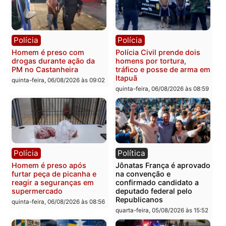
recuperam moto furtada e
na Rua dos Cravos e cas
prendem trio na zona
é investigado pela políci
Leste
em RO
quinta-feira, 06/08/2026 às 09:28
quinta-feira, 06/08/2026 às 09:
Polícia
Polícia
Homem é esfaqueado no
Três suspeitos ligados a
tórax durante briga com
facção criminosa são
vizinho no bairro Ulysses
presos por receptação e
Guimarães
adulteração de veículos
em Porto Velho
quinta-feira, 06/08/2026 às 09:24
quinta-feira, 06/08/2026 às 09: