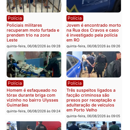
Polícia
Política
Tragédia na BR-364:
Ministro Dias Tofolli , do
colisão entre caminhão e
TSE, determina reabertu
carro deixa quatro mortos
e processamento da açã
em Porto Velho
que pode levar à perda d
mandato da prefeita de
quinta-feira, 06/08/2026 às 20:51
Pimenta Bueno
quinta-feira, 06/08/2026 às 18:
Polícia
Polícia
Policiais militares
Jovem é encontrado mor