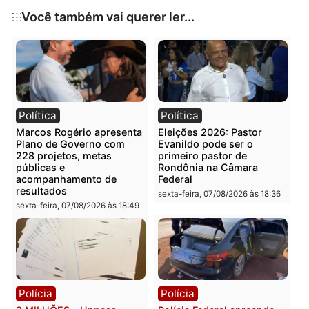
sobre o caso.
Publicidade
Categorias
Brasil
Você também vai querer ler...
Política
Política
Marcos Rogério apresenta
Eleições 2026: Pastor
Plano de Governo com
Evanildo pode ser o