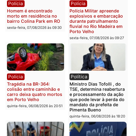
Polícia
Polícia
Casal é preso pela PRF
Polícia Civil deflagra
com mais de 72 quilos de
operação contra facção
mercúrio escondidos em
criminosa que atacava
estepe em Porto Velho
provedores de internet 
Rondônia
sexta-feira, 07/08/2026 às 09:38
sexta-feira, 07/08/2026 às 09:3
Polícia
Polícia
Homem é encontrado
Polícia Militar apreende
morto em residência no
explosivos e embarcaçã
bairro Colina Park em RO
durante patrulhamento
fluvial no Rio Madeira e
sexta-feira, 07/08/2026 às 09:30
Porto Velho
sexta-feira, 07/08/2026 às 09:2