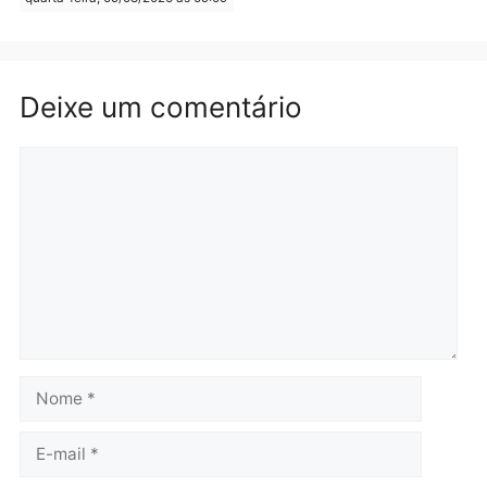
Polícia
Polícia
Operação Contemplados
Adolescentes são
cumpre mandados e
apreendidos após furto 
prende investigado por
farmácia na zona sul de
fraude na falsa oferta de
Porto Velho
financiamentos
quarta-feira, 05/08/2026 às 09:
quarta-feira, 05/08/2026 às 12:22
Polícia
Ciclista de 66 anos é
assaltado durante