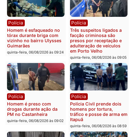
Polícia
Polícia
Policiais militares
Jovem é encontrado mor
recuperam moto furtada e
na Rua dos Cravos e cas
prendem trio na zona
é investigado pela políci
Leste
em RO
quinta-feira, 06/08/2026 às 09:28
quinta-feira, 06/08/2026 às 09:
Polícia
Polícia
Homem é esfaqueado no
Três suspeitos ligados a
tórax durante briga com
facção criminosa são
vizinho no bairro Ulysses
presos por receptação e
Guimarães
adulteração de veículos
em Porto Velho
quinta-feira, 06/08/2026 às 09:24