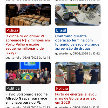
reagir a seguranças em
confirmado candidato a
supermercado
deputado federal pelo
Republicanos
quinta-feira, 06/08/2026 às 08:56
quarta-feira, 05/08/2026 às 15:
Brasil
Política
TCE reúne candidatos ao
Violência domina o deba
Governo e apresenta
eleitoral e segurança vir
diagnóstico que pode
principal arma dos
mudar os rumos de
candidatos ao Governo 
Rondônia
Rondônia
quarta-feira, 05/08/2026 às 12:52
quarta-feira, 05/08/2026 às 12: