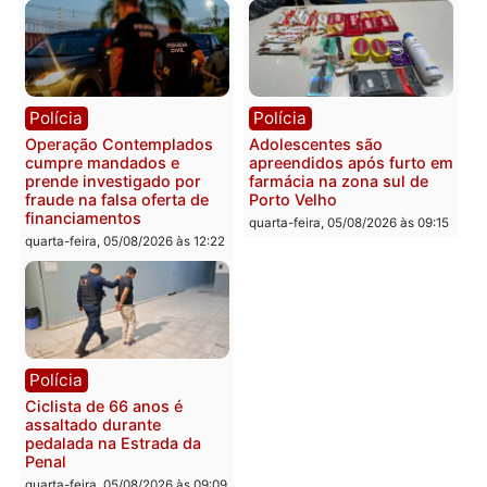
Polícia
Com apenas 28% do
efetivo, Polícia Civil de
Rondônia tem maior défic
Política
do país, aponta estudo
Justiça Eleitoral manda
quarta-feira, 05/08/2026 às 12:
retirar propaganda de
Fúria após convenção
quarta-feira, 05/08/2026 às 12:30
Rondônia
Médicos são investigado
por suspeita de receber
salário sem cumprir car
Política
horária em RO
Convenções chegam ao
quarta-feira, 05/08/2026 às 12:
fim e eleições de 2026
entram na reta decisiva em
Rondônia
quarta-feira, 05/08/2026 às 12:26