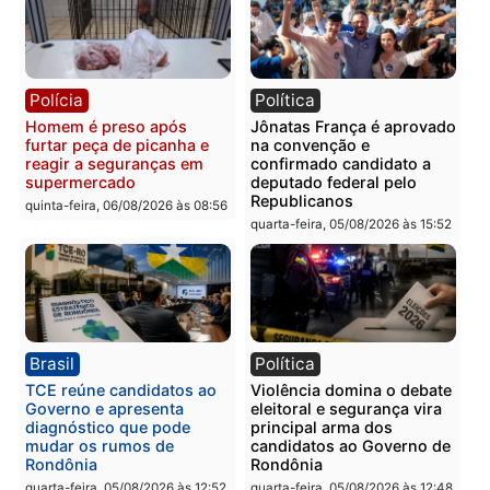
quinta-feira, 06/08/2026 às 09:
Polícia
Polícia
Homem é preso com
Polícia Civil prende dois
drogas durante ação da
homens por tortura,
PM no Castanheira
tráfico e posse de arma 
Itapuã
quinta-feira, 06/08/2026 às 09:02
quinta-feira, 06/08/2026 às 08:
Polícia
Política
Homem é preso após
Jônatas França é aprova
furtar peça de picanha e
na convenção e