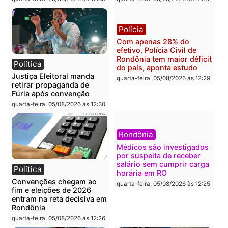
Polícia
Brasil
O dinheiro do crime: PF
Confronto durante
apreende R$ 2 milhões em
operação termina com
Porto Velho e expõe
foragido baleado e gran
esquema milionário de
apreensão de drogas
lavagem
quarta-feira, 05/08/2026 às 12:
quarta-feira, 05/08/2026 às 12:46
Política
Polícia
Flávio Bolsonaro escolhe
Furto de energia já levou
Alfredo Gaspar para vice
mais de 80 para a prisão
em chapa pura do PL
em 2026
quarta-feira, 05/08/2026 às 12:33
quarta-feira, 05/08/2026 às 12: