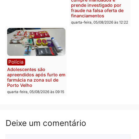
mais de 80 para a prisão
retirar propaganda de
em 2026
Fúria após convenção
quarta-feira, 05/08/2026 às 12:31
quarta-feira, 05/08/2026 às 12:
Polícia
Com apenas 28% do
efetivo, Polícia Civil de
Rondônia tem maior déficit
Política
do país, aponta estudo
Convenções chegam ao
quarta-feira, 05/08/2026 às 12:29
fim e eleições de 2026
entram na reta decisiva 
Rondônia
quarta-feira, 05/08/2026 às 12:
Rondônia
Médicos são investigados
por suspeita de receber
salário sem cumprir carga