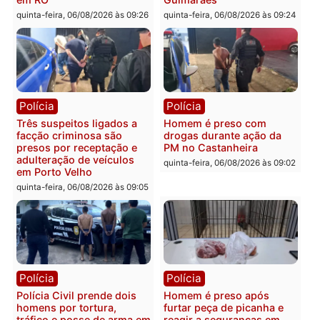
que pode levar à perda do
Leste
mandato da prefeita de
quinta-feira, 06/08/2026 às 09:
Pimenta Bueno
quinta-feira, 06/08/2026 às 18:20
Polícia
Polícia
Jovem é encontrado morto
Homem é esfaqueado no
na Rua dos Cravos e caso
tórax durante briga com
é investigado pela polícia
vizinho no bairro Ulysse
em RO
Guimarães
quinta-feira, 06/08/2026 às 09:26
quinta-feira, 06/08/2026 às 09