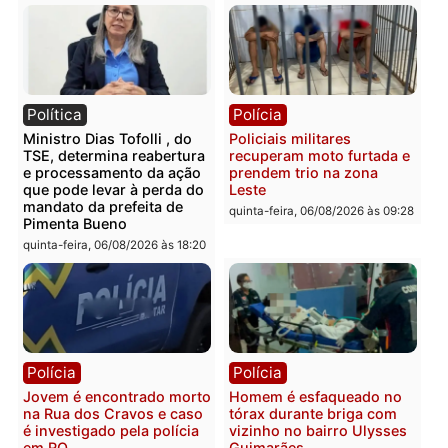
Publicidade
Categorias
Brasil
Você também vai querer ler...
Política
Polícia
Ministro Dias Tofolli , do
Policiais militares
TSE, determina reabertura
recuperam moto furtada 
e processamento da ação
prendem trio na zona