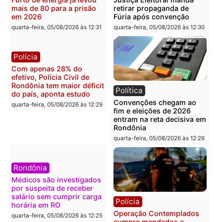
Rondônia
lavagem
quarta-feira, 05/08/2026 às 12:48
quarta-feira, 05/08/2026 às 12:
Brasil
Política
Confronto durante
Flávio Bolsonaro escolhe
operação termina com
Alfredo Gaspar para vice
foragido baleado e grande
em chapa pura do PL
apreensão de drogas
quarta-feira, 05/08/2026 às 12:
quarta-feira, 05/08/2026 às 12:42
Polícia
Política
Furto de energia já levou
Justiça Eleitoral manda