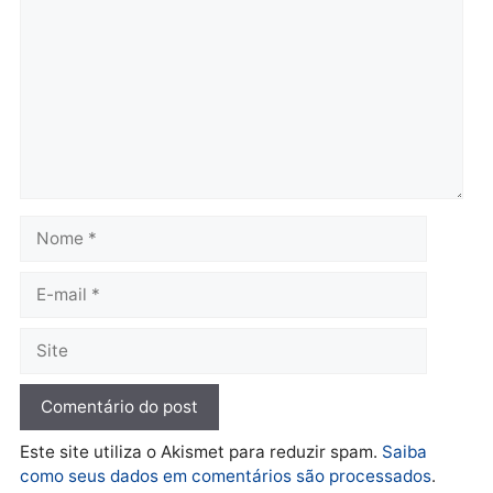
Polícia
horária em RO
Operação Contemplados
quarta-feira, 05/08/2026 às 12:25
cumpre mandados e
prende investigado por
fraude na falsa oferta de
financiamentos
quarta-feira, 05/08/2026 às 12:
Polícia
Adolescentes são
apreendidos após furto em
farmácia na zona sul de
Porto Velho
quarta-feira, 05/08/2026 às 09:15