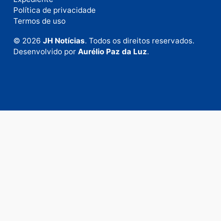
Fale com a nossa redação
Envie suas sugestões de pautas e denúncias, ou en
em contato com nosso departamento comercial pa
anunciar.
Fale Conosco
Rua Elias Gorayeb, 3381
Bairro: Liberdade
Porto Velho - RO
CEP: 76.803-852