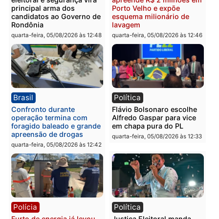
Política
Brasil
Jônatas França é aprovado
TCE reúne candidatos a
na convenção e
Governo e apresenta
confirmado candidato a
diagnóstico que pode
deputado federal pelo
mudar os rumos de
Republicanos
Rondônia
quarta-feira, 05/08/2026 às 15:52
quarta-feira, 05/08/2026 às 12:
Política
Polícia
Violência domina o debate
O dinheiro do crime: PF
eleitoral e segurança vira
apreende R$ 2 milhões 
principal arma dos
Porto Velho e expõe
candidatos ao Governo de
esquema milionário de