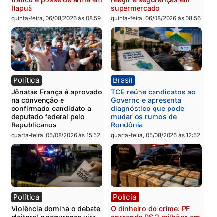
Polícia
Polícia
Três suspeitos ligados a
Homem é preso com
facção criminosa são
drogas durante ação da
presos por receptação e
PM no Castanheira
adulteração de veículos
quinta-feira, 06/08/2026 às 09:
em Porto Velho
quinta-feira, 06/08/2026 às 09:05
Polícia
Polícia
Polícia Civil prende dois
Homem é preso após
homens por tortura,
furtar peça de picanha e
tráfico e posse de arma em
reagir a seguranças em
Itapuã
supermercado
quinta-feira, 06/08/2026 às 08:59
quinta-feira, 06/08/2026 às 08: