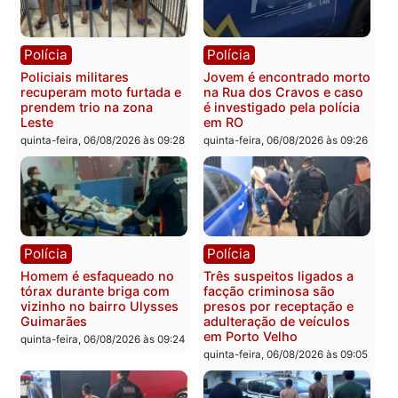
sexta-feira, 07/08/2026 às 09:30
Porto Velho
sexta-feira, 07/08/2026 às 09:2
Polícia
Política
Tragédia na BR-364:
Ministro Dias Tofolli , do
colisão entre caminhão e
TSE, determina reabertu
carro deixa quatro mortos
e processamento da açã
em Porto Velho
que pode levar à perda d
mandato da prefeita de
quinta-feira, 06/08/2026 às 20:51
Pimenta Bueno
quinta-feira, 06/08/2026 às 18: