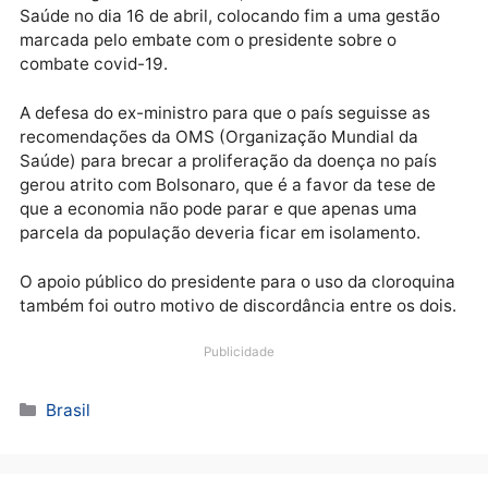
2ª queda de ministro durante a pandemia
Nelson Teich já é o segundo ministro da Saúde que c
em plena pandemia do novo coronavírus.
Luiz Henrique Mandetta, que estava no cargo desde
início do governo Bolsonaro, deixou o ministério da
Saúde no dia 16 de abril, colocando fim a uma gestã
marcada pelo embate com o presidente sobre o
combate covid-19.
A defesa do ex-ministro para que o país seguisse as
recomendações da OMS (Organização Mundial da
Saúde) para brecar a proliferação da doença no país
gerou atrito com Bolsonaro, que é a favor da tese de
que a economia não pode parar e que apenas uma
parcela da população deveria ficar em isolamento.