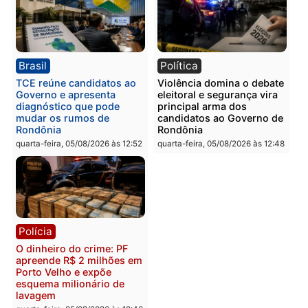
Polícia
Polícia
Homem é preso com
Polícia Civil prende dois
drogas durante ação da
homens por tortura,
PM no Castanheira
tráfico e posse de arma 
Itapuã
quinta-feira, 06/08/2026 às 09:02
quinta-feira, 06/08/2026 às 08:
Polícia
Política
Homem é preso após
Jônatas França é aprova
furtar peça de picanha e
na convenção e
reagir a seguranças em
confirmado candidato a
supermercado
deputado federal pelo
Republicanos
quinta-feira, 06/08/2026 às 08:56