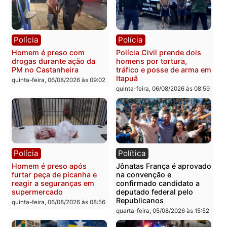
Polícia
Polícia
Policiais militares
Jovem é encontrado mor
recuperam moto furtada e
na Rua dos Cravos e cas
prendem trio na zona
é investigado pela políci
Leste
em RO
quinta-feira, 06/08/2026 às 09:28
quinta-feira, 06/08/2026 às 09:
Polícia
Polícia
Homem é esfaqueado no
Três suspeitos ligados a
tórax durante briga com
facção criminosa são
vizinho no bairro Ulysses
presos por receptação e
Guimarães
adulteração de veículos
em Porto Velho
quinta-feira, 06/08/2026 às 09:24
quinta-feira, 06/08/2026 às 09: