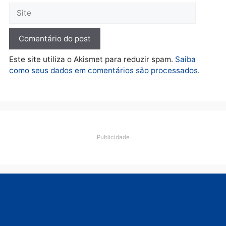
O dinheiro do crime: PF
apreende R$ 2 milhões em
Porto Velho e expõe
esquema milionário de
lavagem
quarta-feira, 05/08/2026 às 12:46
Deixe um comentário
Comentário