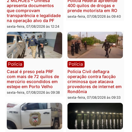
Marcos Rogério apresenta
Eleições 2026: Pastor
Plano de Governo com
Evanildo pode ser o
228 projetos, metas
primeiro pastor de
públicas e
Rondônia na Câmara
acompanhamento de
Federal
resultados
sexta-feira, 07/08/2026 às 18:3
sexta-feira, 07/08/2026 às 18:49
Polícia
Polícia
2 MILHÕES – Unnesa
Polícia Federal apreende
apresenta documentos
400 quilos de drogas e
que comprovam
prende motorista em RO
transparência e legalidade
sexta-feira, 07/08/2026 às 09:
na operação alvo da PF
sexta-feira, 07/08/2026 às 12:24