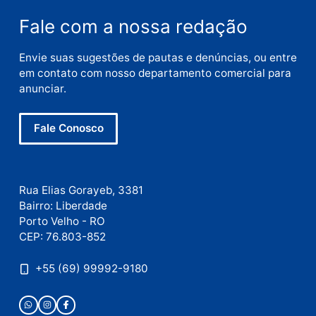
Nome
E-
mail
Site
Este site utiliza o Akismet para reduzir spam.
Saiba
como seus dados em comentários são processados
.