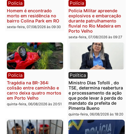
Polícia
Polícia
Casal é preso pela PRF
Polícia Civil deflagra
com mais de 72 quilos de
operação contra facção
mercúrio escondidos em
criminosa que atacava
estepe em Porto Velho
provedores de internet 
Rondônia
sexta-feira, 07/08/2026 às 09:38
sexta-feira, 07/08/2026 às 09:3
Polícia
Polícia
Homem é encontrado
Polícia Militar apreende
morto em residência no
explosivos e embarcaçã
bairro Colina Park em RO
durante patrulhamento
fluvial no Rio Madeira e