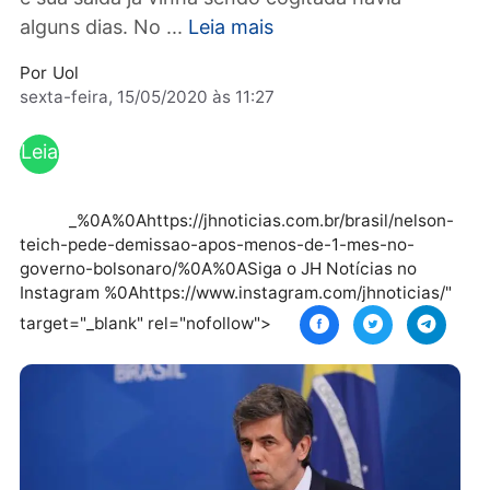
ele substituir Luiz Henrique Mandetta na past
e sua saída já vinha sendo cogitada havia
alguns dias. No ...
Leia mais
Por
Uol
sexta-feira, 15/05/2020 às 11:27
Leia
mai
s
_%0A%0Ahttps://jhnoticias.com.br/brasil/nelso
teich-pede-demissao-apos-menos-de-1-mes-no-
governo-bolsonaro/%0A%0ASiga o JH Notícias no
Instagram %0Ahttps://www.instagram.com/jhnoticias
target="_blank" rel="nofollow">