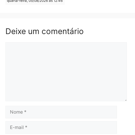
quarta-feira, 05/08/2026 às 15:
Brasil
Política
TCE reúne candidatos ao
Violência domina o deba
Governo e apresenta
eleitoral e segurança vir
diagnóstico que pode
principal arma dos
mudar os rumos de
candidatos ao Governo 
Rondônia
Rondônia
quarta-feira, 05/08/2026 às 12:52
quarta-feira, 05/08/2026 às 12:
Polícia