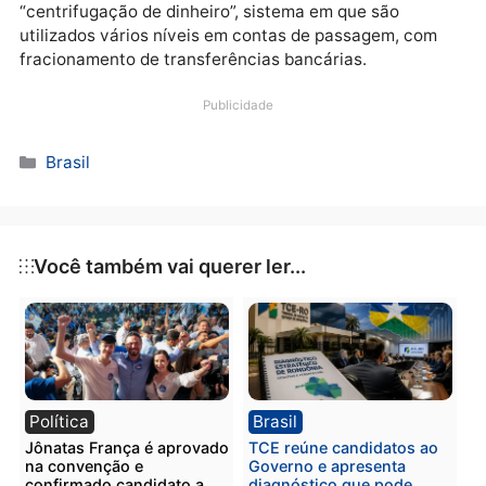
órgãos competentes.
O dinheiro captado transitava por várias contas de
diversas empresas, para dificultar o rastreamento
pelas entidades fiscalizadoras e esvaziar o patrimôn
da instituição financeira original clandestina. Segun
a PF, o rastreamento dos recursos ilícitos mostrou q
os investigados realizavam uma espécie de
“centrifugação de dinheiro”, sistema em que são
utilizados vários níveis em contas de passagem, com
fracionamento de transferências bancárias.
Publicidade
Categorias
Brasil