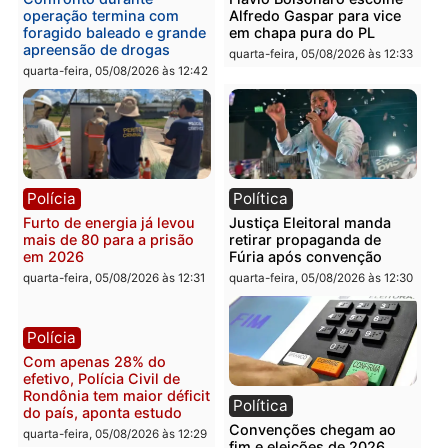
Política
Polícia
Violência domina o debate
O dinheiro do crime: PF
eleitoral e segurança vira
apreende R$ 2 milhões 
principal arma dos
Porto Velho e expõe
candidatos ao Governo de
esquema milionário de
Rondônia
lavagem
quarta-feira, 05/08/2026 às 12:48
quarta-feira, 05/08/2026 às 12:
Brasil
Política
Confronto durante
Flávio Bolsonaro escolhe
operação termina com
Alfredo Gaspar para vice
foragido baleado e grande
em chapa pura do PL
apreensão de drogas
quarta-feira, 05/08/2026 às 12:
quarta-feira, 05/08/2026 às 12:42