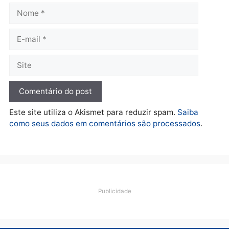
Política
De olho no fundo eleitoral?
Jair Montes lança o
próprio filho para
deputado federal e
movimentação desperta
suspeitas
terça-feira, 04/08/2026 às 09:19
Deixe um comentário
Comentário