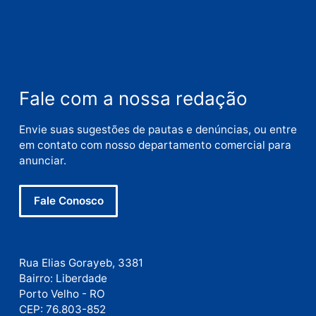
Nome
E-
mail
Site
Este site utiliza o Akismet para reduzir spam.
Saiba
como seus dados em comentários são processados
.