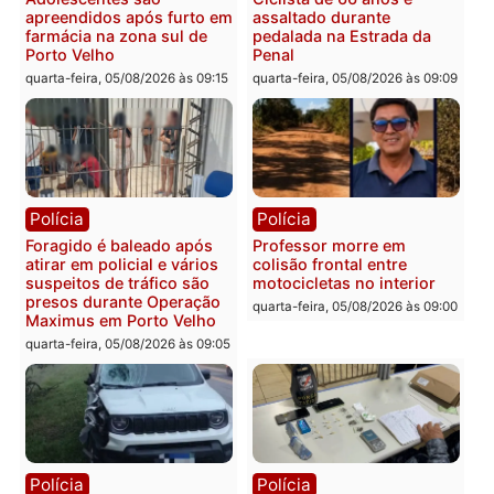
Rondônia
Médicos são investigados
por suspeita de receber
salário sem cumprir carga
Polícia
horária em RO
Operação Contemplados
quarta-feira, 05/08/2026 às 12:25
cumpre mandados e
prende investigado por
fraude na falsa oferta de
financiamentos
quarta-feira, 05/08/2026 às 12:
Polícia
Polícia
Adolescentes são
Ciclista de 66 anos é
apreendidos após furto em
assaltado durante
farmácia na zona sul de
pedalada na Estrada da