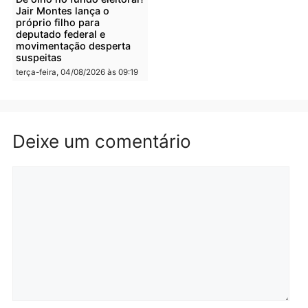
Irmãos de 7 e 14 anos
Dupla é presa por tráfico
morrem atropelados por
de drogas em Porto Velh
utilitário na BR-470
quarta-feira, 05/08/2026 às 08
quarta-feira, 05/08/2026 às 08:58
Polícia
Polícia
Homem é preso em
Jovem é preso por tráfic
flagrante por tráfico de
de drogas e porte ilegal 
drogas no bairro Aponiã
arma na zona leste de
em Porto Velho
Porto Velho
terça-feira, 04/08/2026 às 09:24
terça-feira, 04/08/2026 às 09:1