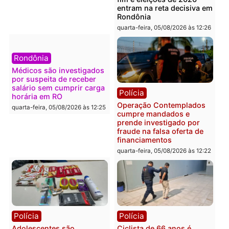
Polícia
Política
Furto de energia já levou
Justiça Eleitoral manda
mais de 80 para a prisão
retirar propaganda de
em 2026
Fúria após convenção
quarta-feira, 05/08/2026 às 12:31
quarta-feira, 05/08/2026 às 12:
Polícia
Com apenas 28% do
efetivo, Polícia Civil de
Rondônia tem maior déficit
Política
do país, aponta estudo
Convenções chegam ao
quarta-feira, 05/08/2026 às 12:29
fim e eleições de 2026
entram na reta decisiva 
Rondônia
quarta-feira, 05/08/2026 às 12: