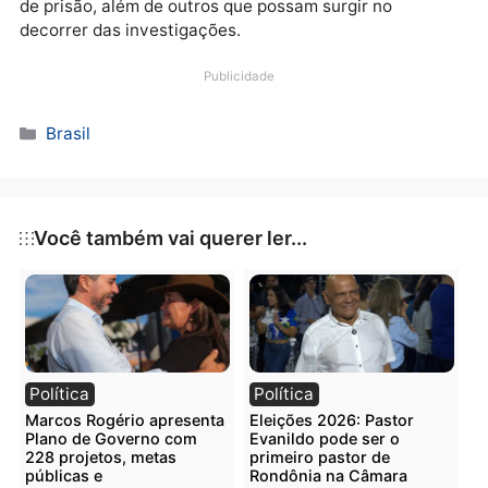
inscrição “Polícia Federal”, duas camisas com símbol
da PF, coldres, simulacro de arma de fogo, dois rádio
comunicadores, além de outros acessórios.
O investigado responderá pelo crime de falsificação
selo ou sinal público cuja pena pode chegar a seis a
de prisão, além de outros que possam surgir no
decorrer das investigações.
Publicidade
Categorias
Brasil
Você também vai querer ler...