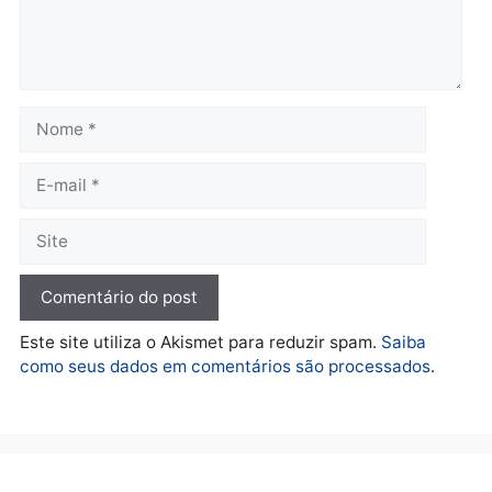
Polícia
O dinheiro do crime: PF
apreende R$ 2 milhões em
Porto Velho e expõe
esquema milionário de
lavagem
quarta-feira, 05/08/2026 às 12:46
Deixe um comentário
Comentário