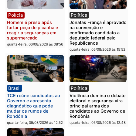
vizinho no bairro Ulysses
presos por receptação e
Guimarães
adulteração de veículos
em Porto Velho
quinta-feira, 06/08/2026 às 09:24
quinta-feira, 06/08/2026 às 09:
Polícia
Polícia
Homem é preso com
Polícia Civil prende dois
drogas durante ação da
homens por tortura,
PM no Castanheira
tráfico e posse de arma 
Itapuã
quinta-feira, 06/08/2026 às 09:02
quinta-feira, 06/08/2026 às 08: