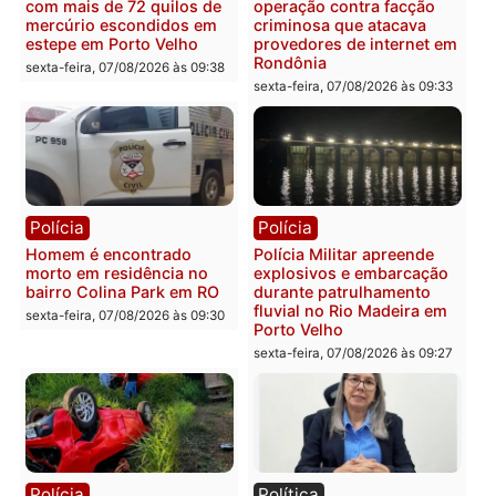
que comprovam
prende motorista em RO
transparência e legalidade
sexta-feira, 07/08/2026 às 09:
na operação alvo da PF
sexta-feira, 07/08/2026 às 12:24
Polícia
Polícia
Casal é preso pela PRF
Polícia Civil deflagra
com mais de 72 quilos de
operação contra facção
mercúrio escondidos em
criminosa que atacava
estepe em Porto Velho
provedores de internet 
Rondônia
sexta-feira, 07/08/2026 às 09:38
sexta-feira, 07/08/2026 às 09:3