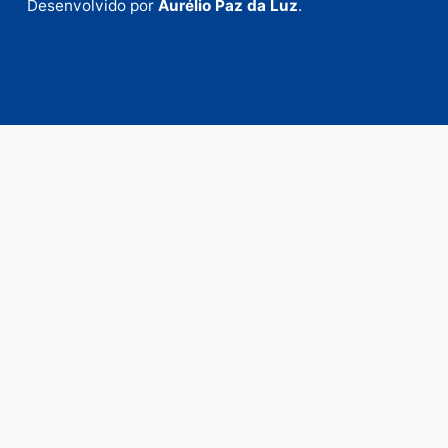
anunciar.
Fale Conosco
Rua Elias Gorayeb, 3381
Bairro: Liberdade
Porto Velho - RO
CEP: 76.803-852
+55 (69) 99992-9180