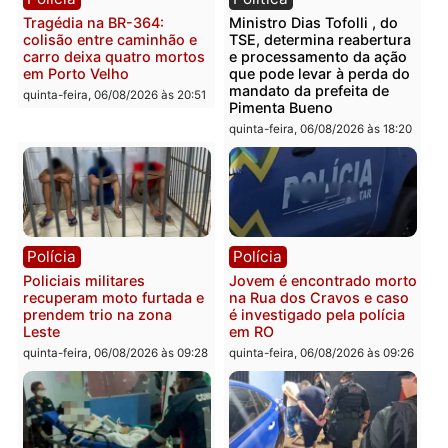
Polícia
Polícia
Homem é encontrado
Polícia Militar apreende
morto em residência no
explosivos e embarcaçã
bairro Colina Park em RO
durante patrulhamento
fluvial no Rio Madeira e
sexta-feira, 07/08/2026 às 09:30
Porto Velho
sexta-feira, 07/08/2026 às 09:2
Polícia
Política
Tragédia na BR-364:
Ministro Dias Tofolli , do
colisão entre caminhão e
TSE, determina reabertu
carro deixa quatro mortos
e processamento da açã
em Porto Velho
que pode levar à perda d
mandato da prefeita de
quinta-feira, 06/08/2026 às 20:51
Pimenta Bueno
quinta-feira, 06/08/2026 às 18: