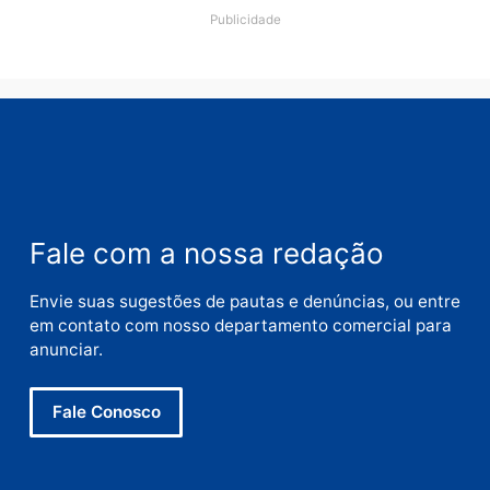
Nome
E-
mail
Site
Este site utiliza o Akismet para reduzir spam.
Saiba
como seus dados em comentários são processados
.