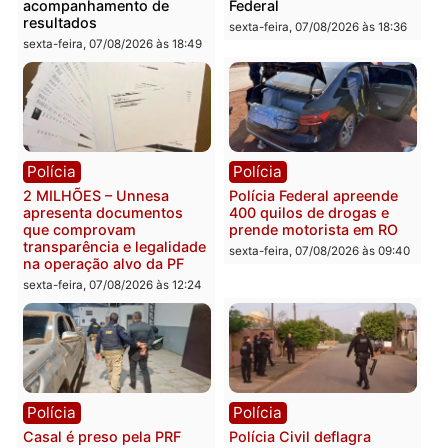
Política
Política
Marcos Rogério apresenta
Eleições 2026: Pastor
Plano de Governo com
Evanildo pode ser o
228 projetos, metas
primeiro pastor de
públicas e
Rondônia na Câmara
acompanhamento de
Federal
resultados
sexta-feira, 07/08/2026 às 18:3
sexta-feira, 07/08/2026 às 18:49
Polícia
Polícia
2 MILHÕES – Unnesa
Polícia Federal apreende
apresenta documentos
400 quilos de drogas e