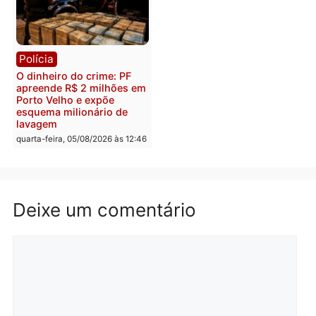
Polícia
Política
Homem é preso após
Jônatas França é aprova
furtar peça de picanha e
na convenção e
reagir a seguranças em
confirmado candidato a
supermercado
deputado federal pelo
Republicanos
quinta-feira, 06/08/2026 às 08:56
quarta-feira, 05/08/2026 às 15:
Brasil
Política
TCE reúne candidatos ao
Violência domina o deba
Governo e apresenta
eleitoral e segurança vir
diagnóstico que pode
principal arma dos
mudar os rumos de
candidatos ao Governo 
Rondônia
Rondônia
quarta-feira, 05/08/2026 às 12:52
quarta-feira, 05/08/2026 às 12: