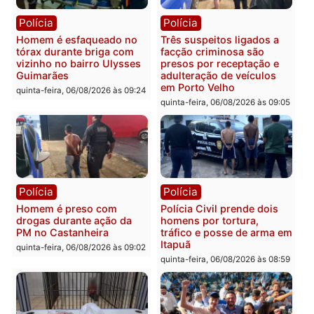
Polícia
Polícia
Policiais militares
Jovem é encontrado mor
recuperam moto furtada e
na Rua dos Cravos e cas
prendem trio na zona
é investigado pela políci
Leste
em RO
quinta-feira, 06/08/2026 às 09:28
quinta-feira, 06/08/2026 às 09:
Polícia
Polícia
Homem é esfaqueado no
Três suspeitos ligados a
tórax durante briga com
facção criminosa são