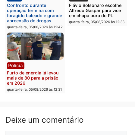
na convenção e
Governo e apresenta
confirmado candidato a
diagnóstico que pode
deputado federal pelo
mudar os rumos de
Republicanos
Rondônia
quarta-feira, 05/08/2026 às 15:52
quarta-feira, 05/08/2026 às 12:
Política
Polícia
Violência domina o debate
O dinheiro do crime: PF
eleitoral e segurança vira
apreende R$ 2 milhões 
principal arma dos
Porto Velho e expõe
candidatos ao Governo de
esquema milionário de
Rondônia
lavagem
quarta-feira, 05/08/2026 às 12:48
quarta-feira, 05/08/2026 às 12: