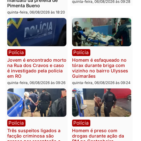
Polícia Militar apreende
Tragédia na BR-364:
explosivos e embarcação
colisão entre caminhão e
durante patrulhamento
carro deixa quatro mort
fluvial no Rio Madeira em
em Porto Velho
Porto Velho
quinta-feira, 06/08/2026 às 20:
sexta-feira, 07/08/2026 às 09:27
Política
Polícia
Ministro Dias Tofolli , do
Policiais militares
TSE, determina reabertura
recuperam moto furtada 
e processamento da ação
prendem trio na zona
que pode levar à perda do
Leste
mandato da prefeita de
quinta-feira, 06/08/2026 às 09:
Pimenta Bueno
quinta-feira, 06/08/2026 às 18:20