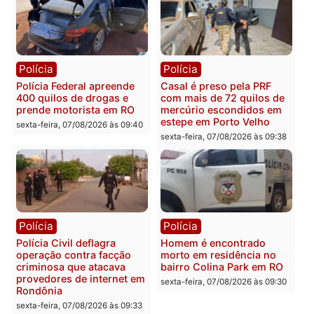
Publicidade
Categorias
Concurso
Você também vai querer ler...
Polícia
Polícia
Polícia Federal apreende
Casal é preso pela PRF
400 quilos de drogas e
com mais de 72 quilos d
prende motorista em RO
mercúrio escondidos em
estepe em Porto Velho
sexta-feira, 07/08/2026 às 09:40