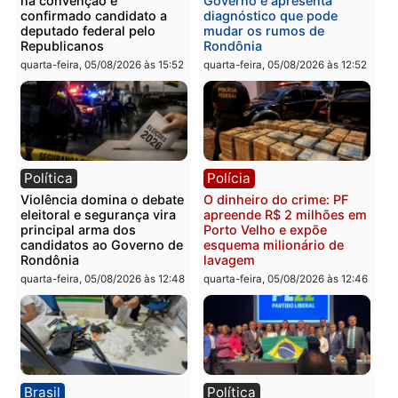
quinta-feira, 06/08/2026 às 09:05
Polícia
Polícia
Polícia Civil prende dois
Homem é preso após
homens por tortura,
furtar peça de picanha e
tráfico e posse de arma em
reagir a seguranças em
Itapuã
supermercado
quinta-feira, 06/08/2026 às 08:59
quinta-feira, 06/08/2026 às 08:
Política
Brasil
Jônatas França é aprovado
TCE reúne candidatos a