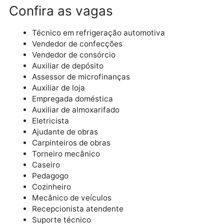
Endereços Sine
Sine Centro: rua General Osório, nº 81, Centro
Sine Leste: rua Antônio Fraga Moreira, nº 8250
bairro Juscelino Kubitschek
Confira as vagas
Técnico em refrigeração automotiva
Vendedor de confecções
Vendedor de consórcio
Auxiliar de depósito
Assessor de microfinanças
Auxiliar de loja
Empregada doméstica
Auxiliar de almoxarifado
Eletricista
Ajudante de obras