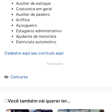
Carpinteiros de obras
Torneiro mecânico
Caseiro
Pedagogo
Cozinheiro
Mecânico de veículos
Recepcionista atendente
Suporte técnico
Auxiliar de estoque
Costureira em geral
Auxiliar de padeiro
Artífice
Açougueiro
Estagiário administrativo
Ajudante de motorista
Eletricista automotivo
Cadastre aqui seu currículo aqui