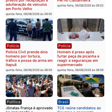
Polícia
Polícia
Jovem é encontrado morto
Homem é esfaqueado no
na Rua dos Cravos e caso
tórax durante briga com
é investigado pela polícia
vizinho no bairro Ulysse
em RO
Guimarães
quinta-feira, 06/08/2026 às 09:26
quinta-feira, 06/08/2026 às 09
Polícia
Polícia
Três suspeitos ligados a
Homem é preso com
facção criminosa são
drogas durante ação da
presos por receptação e
PM no Castanheira
adulteração de veículos
quinta-feira, 06/08/2026 às 09:
em Porto Velho