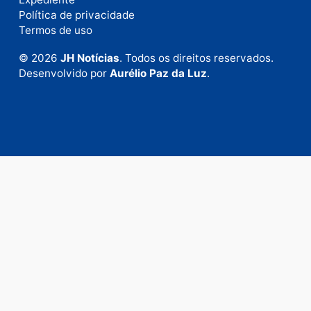
Fale com a nossa redação
Envie suas sugestões de pautas e denúncias, ou en
em contato com nosso departamento comercial pa
anunciar.
Fale Conosco
Rua Elias Gorayeb, 3381
Bairro: Liberdade
Porto Velho - RO
CEP: 76.803-852