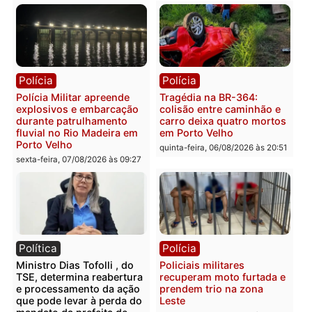
sexta-feira, 07/08/2026 às 09:3
Polícia
Polícia
Polícia Civil deflagra
Homem é encontrado
operação contra facção
morto em residência no
criminosa que atacava
bairro Colina Park em R
provedores de internet em
sexta-feira, 07/08/2026 às 09:3
Rondônia
sexta-feira, 07/08/2026 às 09:33
Polícia
Polícia