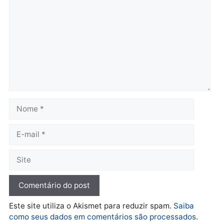
Brasil
Política
Confronto durante
Flávio Bolsonaro escolhe
operação termina com
Alfredo Gaspar para vice
foragido baleado e grande
em chapa pura do PL
apreensão de drogas
quarta-feira, 05/08/2026 às 12:
quarta-feira, 05/08/2026 às 12:42
Polícia
Furto de energia já levou
mais de 80 para a prisão
em 2026
quarta-feira, 05/08/2026 às 12:31