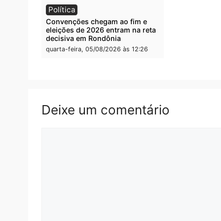
Polícia
Polít
Furto de energia já levou mais de
Justiç
80 para a prisão em 2026
propa
conve
quarta-feira, 05/08/2026 às 12:31
quarta
Rond
Médic
suspei
cumpr
quarta
Política
Convenções chegam ao fim e
eleições de 2026 entram na reta
decisiva em Rondônia