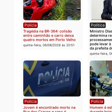
Você também vai que
Polícia
Polít
Tragédia na BR-364: colisão
Minist
entre caminhão e carro deixa
determ
quatro mortos em Porto Velho
proce
pode 
quinta-feira, 06/08/2026 às 20:51
da pre
quinta-