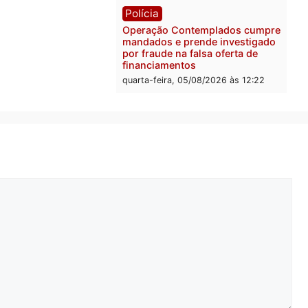
estudo
quarta-feira, 05/08/2026 às 
ica
a Eleitoral manda retirar
ganda de Fúria após
nção
-feira, 05/08/2026 às 12:30
ônia
os são investigados por
ta de receber salário sem
ir carga horária em RO
-feira, 05/08/2026 às 12:25
Polícia
Operação Contemplados 
mandados e prende inves
por fraude na falsa oferta