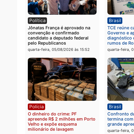
Polícia
Políc
Homem é preso com drogas
Políci
durante ação da PM no
por to
Castanheira
arma 
quinta-feira, 06/08/2026 às 09:02
quinta
Política
Brasi
Jônatas França é aprovado na
TCE r
convenção e confirmado
Gover
candidato a deputado federal
diagn
pelo Republicanos
rumos
quarta-feira, 05/08/2026 às 15:52
quarta