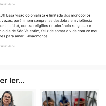
ra criticar a monogamia. No Instagram, a filha de Gilber
i e escreveu:
Publicidade
RAS)! Essa visão colonialista e limitada dos monopól
uitas vezes, porém nem sempre, se desdobra em viol
er (feminicídio), contra religiões (intolerância religios
eitando o dia de São Valentim, feliz de somar a vida co
s e livres para amar!!! #naomonos
Publicidade