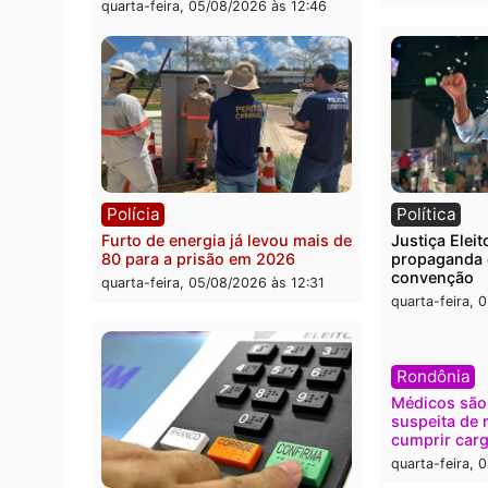
Polícia
Brasi
O dinheiro do crime: PF
Confr
apreende R$ 2 milhões em Porto
termi
Velho e expõe esquema
grand
milionário de lavagem
quarta
quarta-feira, 05/08/2026 às 12:46