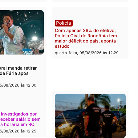
l
Política
onto durante operação
Flávio Bolsonaro escolhe 
na com foragido baleado e
Gaspar para vice em chap
e apreensão de drogas
do PL
-feira, 05/08/2026 às 12:42
quarta-feira, 05/08/2026 às 
Polícia
Com apenas 28% do efeti
Polícia Civil de Rondônia
maior déficit do país, apo