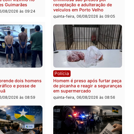
ia
Polícia
 é esfaqueado no tórax
Três suspeitos ligados a 
te briga com vizinho no
criminosa são presos por
o Ulysses Guimarães
receptação e adulteração
veículos em Porto Velho
-feira, 06/08/2026 às 09:24
quinta-feira, 06/08/2026 às 