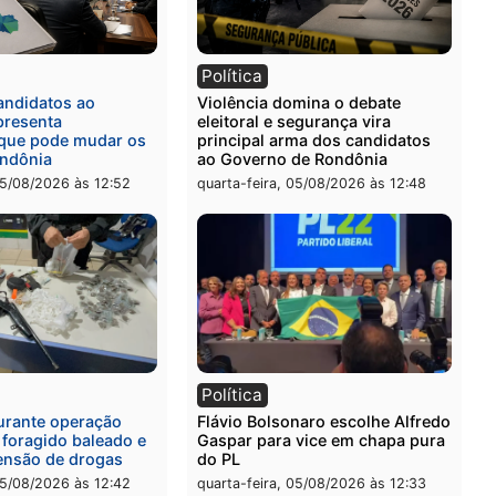
ia
Polícia
a Civil prende dois homens
Homem é preso após furt
rtura, tráfico e posse de
de picanha e reagir a seg
em Itapuã
em supermercado
-feira, 06/08/2026 às 08:59
quinta-feira, 06/08/2026 às 
l
Política
eúne candidatos ao
Violência domina o debat
no e apresenta
eleitoral e segurança vira
óstico que pode mudar os
principal arma dos candi
 de Rondônia
ao Governo de Rondônia
-feira, 05/08/2026 às 12:52
quarta-feira, 05/08/2026 às 