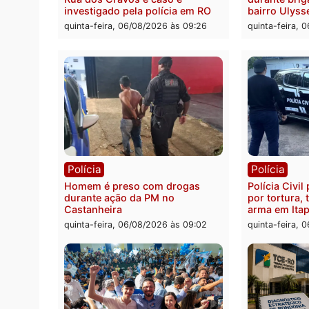
Polícia
Políc
Jovem é encontrado morto na
Homem
Rua dos Cravos e caso é
duran
investigado pela polícia em RO
bairr
quinta-feira, 06/08/2026 às 09:26
quinta