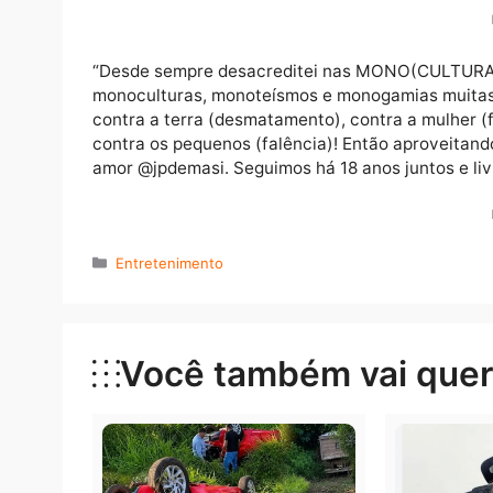
Bela Gil usou sua conta nas redes sociais pa
postou uma imagem com designer JP Demas
“Desde sempre desacreditei nas MONO(CULTU
monoculturas, monoteísmos e monogamias m
contra a terra (desmatamento), contra a mulh
contra os pequenos (falência)! Então aprov
amor @jpdemasi. Seguimos há 18 anos junto
Categorias
Entretenimento