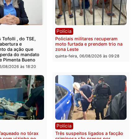
rer ler...
ica
Polícia
ro Dias Tofolli , do TSE,
Policiais militares recupe
ina reabertura e
moto furtada e prendem t
ssamento da ação que
zona Leste
levar à perda do mandato
quinta-feira, 06/08/2026 às 
feita de Pimenta Bueno
feira, 06/08/2026 às 18:20