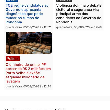
Itapuã
quinta-feira, 06/08/2026 às 09:02
quinta-feira, 06/08/2026 às 08:
Polícia
Política
Homem é preso após
Jônatas França é aprova
furtar peça de picanha e
na convenção e
reagir a seguranças em
confirmado candidato a
supermercado
deputado federal pelo
Republicanos
quinta-feira, 06/08/2026 às 08:56
quarta-feira, 05/08/2026 às 15:
Brasil
Política