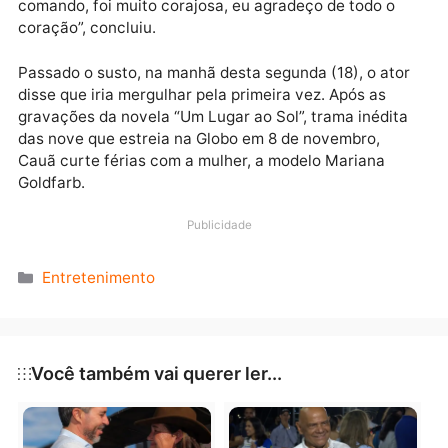
dentro do oceano”, disse. “O barco que nos levou qu
virou”, acrescentou.
Depois de chegarem na ilha, Cauã afirmou que Anne
ainda voltou para salvar dois surfistas que tinham
ficado no ponto perigoso. “A Anne teve voz de
comando, foi muito corajosa, eu agradeço de todo o
coração”, concluiu.
Passado o susto, na manhã desta segunda (18), o ato
disse que iria mergulhar pela primeira vez. Após as
gravações da novela “Um Lugar ao Sol”, trama inédit
das nove que estreia na Globo em 8 de novembro,
Cauã curte férias com a mulher, a modelo Mariana
Goldfarb.
Publicidade