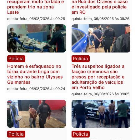
Polícia
Política
Tragédia na BR-364:
Ministro Dias Tofolli , do
colisão entre caminhão e
TSE, determina reabertu
carro deixa quatro mortos
e processamento da açã
em Porto Velho
que pode levar à perda d
mandato da prefeita de
quinta-feira, 06/08/2026 às 20:51
Pimenta Bueno
quinta-feira, 06/08/2026 às 18:
Polícia
Polícia
Policiais militares
Jovem é encontrado mor
recuperam moto furtada e
na Rua dos Cravos e cas
prendem trio na zona
é investigado pela políci
Leste
em RO
quinta-feira, 06/08/2026 às 09:28
quinta-feira, 06/08/2026 às 09: