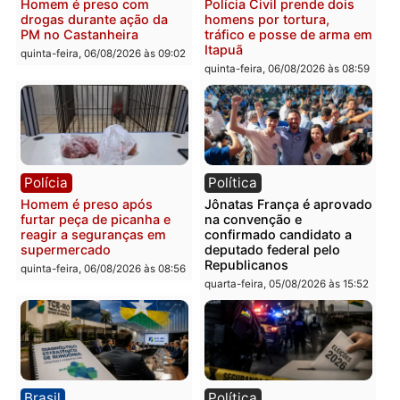
Polícia
Polícia
Homem é esfaqueado no
Três suspeitos ligados a
tórax durante briga com
facção criminosa são
vizinho no bairro Ulysses
presos por receptação e
Guimarães
adulteração de veículos
em Porto Velho
quinta-feira, 06/08/2026 às 09:24
quinta-feira, 06/08/2026 às 09:
Polícia
Polícia
Homem é preso com
Polícia Civil prende dois
drogas durante ação da
homens por tortura,
PM no Castanheira
tráfico e posse de arma 