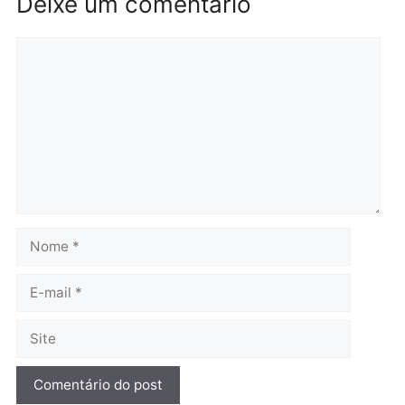
TCE reúne candidatos ao
Violência domina o deba
Governo e apresenta
eleitoral e segurança vir
diagnóstico que pode
principal arma dos
mudar os rumos de
candidatos ao Governo 
Rondônia
Rondônia
quarta-feira, 05/08/2026 às 12:52
quarta-feira, 05/08/2026 às 12:
Polícia
O dinheiro do crime: PF
apreende R$ 2 milhões em
Porto Velho e expõe
esquema milionário de
lavagem
quarta-feira, 05/08/2026 às 12:46