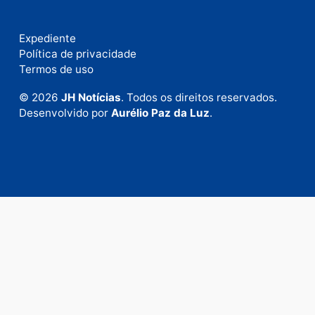
Fale com a nossa redação
Envie suas sugestões de pautas e denúncias, ou en
em contato com nosso departamento comercial pa
anunciar.
Fale Conosco
Rua Elias Gorayeb, 3381
Bairro: Liberdade
Porto Velho - RO
CEP: 76.803-852