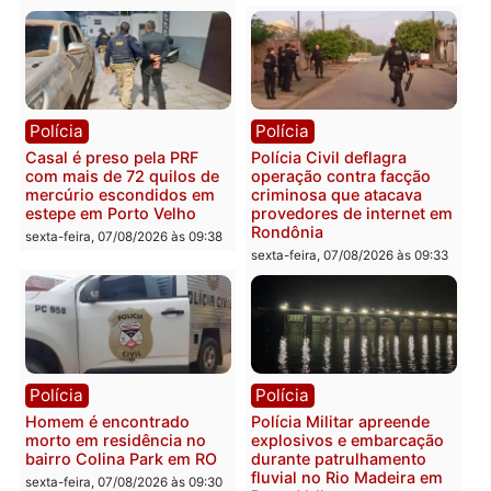
Polícia
Polícia
2 MILHÕES – Unnesa
Polícia Federal apreende
apresenta documentos
400 quilos de drogas e
que comprovam
prende motorista em RO
transparência e legalidade
sexta-feira, 07/08/2026 às 09:
na operação alvo da PF
sexta-feira, 07/08/2026 às 12:24
Polícia
Polícia
Casal é preso pela PRF
Polícia Civil deflagra
com mais de 72 quilos de
operação contra facção
mercúrio escondidos em
criminosa que atacava