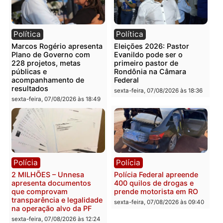
Categorias
Entretenimento
Você também vai querer ler...
Política
Política
Marcos Rogério apresenta
Eleições 2026: Pastor
Plano de Governo com
Evanildo pode ser o
228 projetos, metas
primeiro pastor de
públicas e
Rondônia na Câmara
acompanhamento de
Federal
resultados
sexta-feira, 07/08/2026 às 18:3
sexta-feira, 07/08/2026 às 18:49