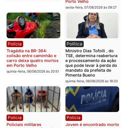
estepe em Porto Velho
provedores de internet 
Rondônia
sexta-feira, 07/08/2026 às 09:38
sexta-feira, 07/08/2026 às 09:3
Polícia
Polícia
Homem é encontrado
Polícia Militar apreende
morto em residência no
explosivos e embarcaçã
bairro Colina Park em RO
durante patrulhamento
fluvial no Rio Madeira e
sexta-feira, 07/08/2026 às 09:30
Porto Velho
sexta-feira, 07/08/2026 às 09:2