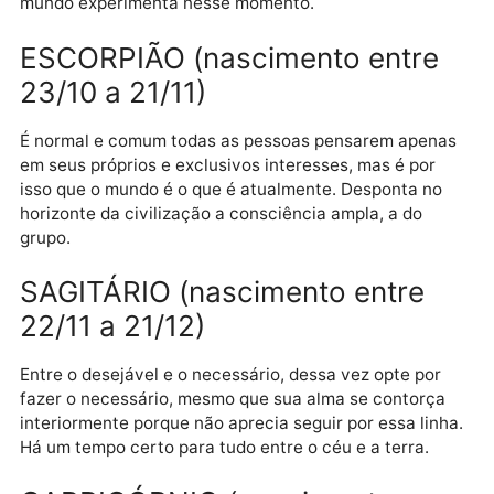
que a distancie da vida ordinária de todos os dias.
LIBRA (nascimento entre 23/9 
22/10)
Quando a alma sente em demasia, não consegue
decifrar direito se o que sente é dela mesma ou se p
esses mistérios da vida as sensações que a
atravessam sejam produto do somatório do que o
mundo experimenta nesse momento.
ESCORPIÃO (nascimento entre
23/10 a 21/11)
É normal e comum todas as pessoas pensarem apen
em seus próprios e exclusivos interesses, mas é por
isso que o mundo é o que é atualmente. Desponta no