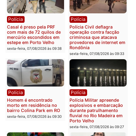
Plano de Governo com
Evanildo pode ser o
228 projetos, metas
primeiro pastor de
públicas e
Rondônia na Câmara
acompanhamento de
Federal
resultados
sexta-feira, 07/08/2026 às 18:3
sexta-feira, 07/08/2026 às 18:49
Polícia
Polícia
2 MILHÕES – Unnesa
Polícia Federal apreende
apresenta documentos
400 quilos de drogas e
que comprovam
prende motorista em RO
transparência e legalidade
sexta-feira, 07/08/2026 às 09:
na operação alvo da PF
sexta-feira, 07/08/2026 às 12:24