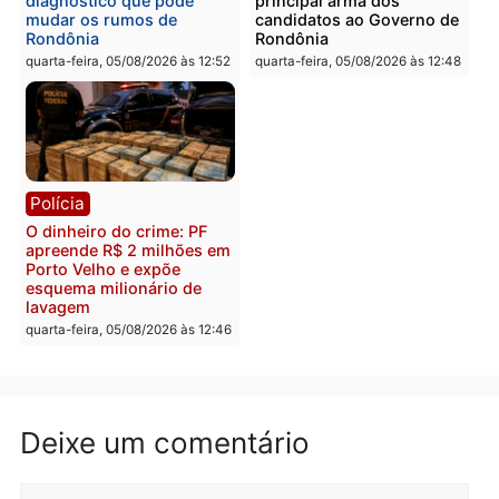
Polícia
Polícia
Homem é preso com
Polícia Civil prende dois
drogas durante ação da
homens por tortura,
PM no Castanheira
tráfico e posse de arma 
Itapuã
quinta-feira, 06/08/2026 às 09:02
quinta-feira, 06/08/2026 às 08:
Polícia
Política
Homem é preso após
Jônatas França é aprova
furtar peça de picanha e
na convenção e
reagir a seguranças em
confirmado candidato a
supermercado
deputado federal pelo
Republicanos
quinta-feira, 06/08/2026 às 08:56
quarta-feira, 05/08/2026 às 15: