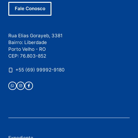
Nome
E-
mail
Site
Este site utiliza o Akismet para reduzir spam.
Saiba
como seus dados em comentários são processados
.
Publicidade