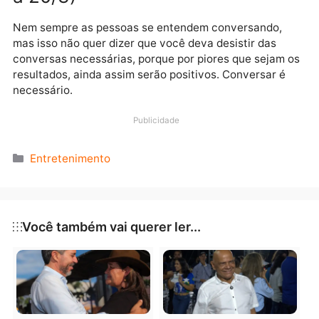
certo, há horas em que é preciso viver e nada mais.
AQUÁRIO (nascimento entre
21/1 a 19/2)
Quando você não tiver certeza do que seria melhor
fazer, mas ao mesmo tempo houver uma urgência de
ação, se entregue ao mistério da vida e escolha
intuitivamente, porque é provável que você não
cometerá erro algum.
PEIXES (nascimento entre 20/2
a 20/3)
Nem sempre as pessoas se entendem conversando,
mas isso não quer dizer que você deva desistir das
conversas necessárias, porque por piores que sejam