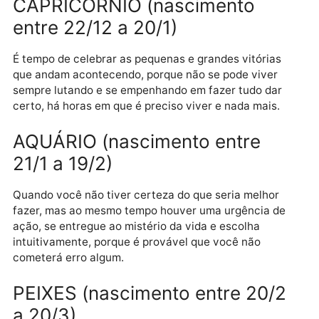
horizonte da civilização a consciência ampla, a do
grupo.
SAGITÁRIO (nascimento entre
22/11 a 21/12)
Entre o desejável e o necessário, dessa vez opte por
fazer o necessário, mesmo que sua alma se contorç
interiormente porque não aprecia seguir por essa lin
Há um tempo certo para tudo entre o céu e a terra.
CAPRICÓRNIO (nascimento
entre 22/12 a 20/1)
É tempo de celebrar as pequenas e grandes vitórias
que andam acontecendo, porque não se pode viver
sempre lutando e se empenhando em fazer tudo dar