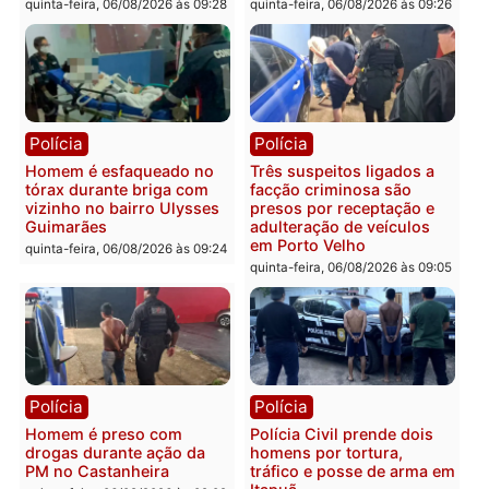
sexta-feira, 07/08/2026 às 09:2
Polícia
Política
Tragédia na BR-364:
Ministro Dias Tofolli , do
colisão entre caminhão e
TSE, determina reabertu
carro deixa quatro mortos
e processamento da açã
em Porto Velho
que pode levar à perda d
mandato da prefeita de
quinta-feira, 06/08/2026 às 20:51
Pimenta Bueno
quinta-feira, 06/08/2026 às 18:
Polícia
Polícia