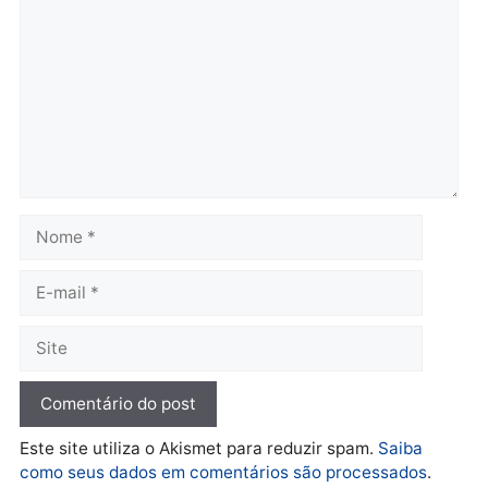
Brasil
Política
TCE reúne candidatos ao
Violência domina o deba
Governo e apresenta
eleitoral e segurança vir
diagnóstico que pode
principal arma dos
mudar os rumos de
candidatos ao Governo 
Rondônia
Rondônia
quarta-feira, 05/08/2026 às 12:52
quarta-feira, 05/08/2026 às 12:
Polícia
O dinheiro do crime: PF