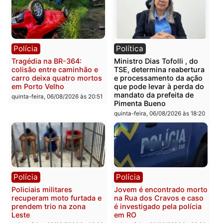
Polícia
Polícia
Casal é preso pela PRF
Polícia Civil deflagra
com mais de 72 quilos de
operação contra facção
mercúrio escondidos em
criminosa que atacava
estepe em Porto Velho
provedores de internet 
Rondônia
sexta-feira, 07/08/2026 às 09:38
sexta-feira, 07/08/2026 às 09:3
Polícia
Polícia
Homem é encontrado
Polícia Militar apreende
morto em residência no
explosivos e embarcaçã
bairro Colina Park em RO
durante patrulhamento
fluvial no Rio Madeira e
sexta-feira, 07/08/2026 às 09:30
Porto Velho