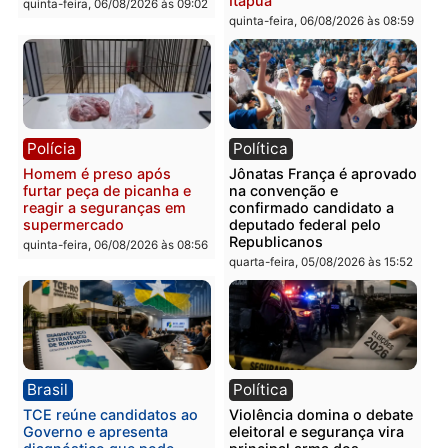
Policiais militares
Jovem é encontrado mor
recuperam moto furtada e
na Rua dos Cravos e cas
prendem trio na zona
é investigado pela políci
Leste
em RO
quinta-feira, 06/08/2026 às 09:28
quinta-feira, 06/08/2026 às 09:
Polícia
Polícia
Homem é esfaqueado no
Três suspeitos ligados a
tórax durante briga com
facção criminosa são
vizinho no bairro Ulysses
presos por receptação e
Guimarães
adulteração de veículos
em Porto Velho
quinta-feira, 06/08/2026 às 09:24
quinta-feira, 06/08/2026 às 09: