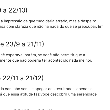
e, depois, poderão ser amarradas devidamente. Não há
 23/8 a 22/9)
 que, por isso, seja difícil aceitar o andamento das co
uturo próximo você verá que tudo vira ao seu favor. É
23/9 a 22/10)
cias, dá a impressão de que tudo daria errado, mas a des
 que avisa com clareza que não há nada do que se preo
tre 23/9 a 21/11)
 que você esperava, porém, se você não permitir que a