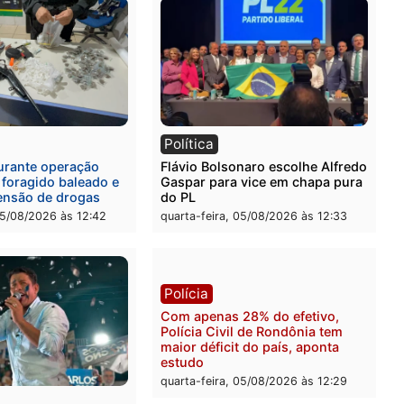
l
Política
eúne candidatos ao
Violência domina o debat
no e apresenta
eleitoral e segurança vira
óstico que pode mudar os
principal arma dos candi
 de Rondônia
ao Governo de Rondônia
-feira, 05/08/2026 às 12:52
quarta-feira, 05/08/2026 às 