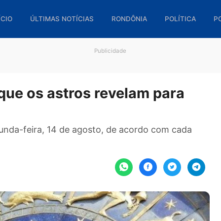
🏠 INÍCIO
ÚLTIMAS NOTÍCIAS
RONDÔNIA
POL
Publicidade
o que os astros revelam pa
4/8)
a segunda-feira, 14 de agosto, de acordo com 