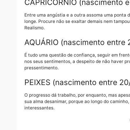
frustração obscureça sua visão, perceberá
Reviravoltas.
SAGITÁRIO (nascimento en
Procure cumprir o papel que lhe toca nesta
fazendo porque é sua parte e nada mais. Vo
inusitada.
CAPRICÓRNIO (nascimento
Entre uma angústia e a outra assoma uma p
longe. Procure não se exaltar demais nem 
Realismo.
AQUÁRIO (nascimento entr