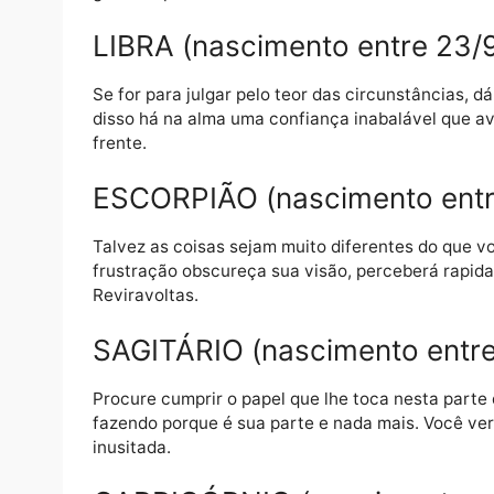
margem disso se tornarão pontas soltas qu
que se preocupar.
VIRGEM (nascimento entre
Ainda que você não entenda o que aconteça e
mesmo assim cumpra sua parte, porque no f
grande aposta.
LIBRA (nascimento entre 
Se for para julgar pelo teor das circunstân
disso há na alma uma confiança inabalável
frente.
ESCORPIÃO (nascimento en
Talvez as coisas sejam muito diferentes do