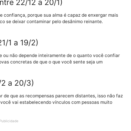
 rapidamente que não poderia ter acontecido nada melh
tre 22/11 a 21/12)
 parte do caminho sem se apegar aos resultados, apena
cê verá que essa atitude faz você descobrir uma seren
 entre 22/12 a 20/1)
onta de confiança, porque sua alma é capaz de enxerga
tampouco se deixar contaminar pelo desânimo reinante.
e 21/1 a 19/2)