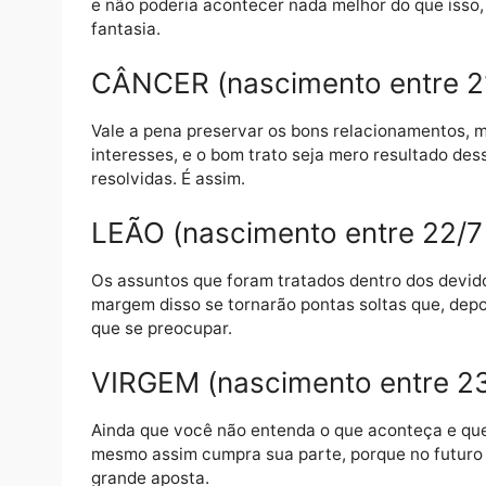
naturalidade, e entusiasmo inclusive, porq
possível.
GÊMEOS (nascimento entr
As conversas vão mal, porém, a despeito d
e não poderia acontecer nada melhor do que
fantasia.
CÂNCER (nascimento entre
Vale a pena preservar os bons relacionam
interesses, e o bom trato seja mero result
resolvidas. É assim.
LEÃO (nascimento entre 2
Os assuntos que foram tratados dentro dos