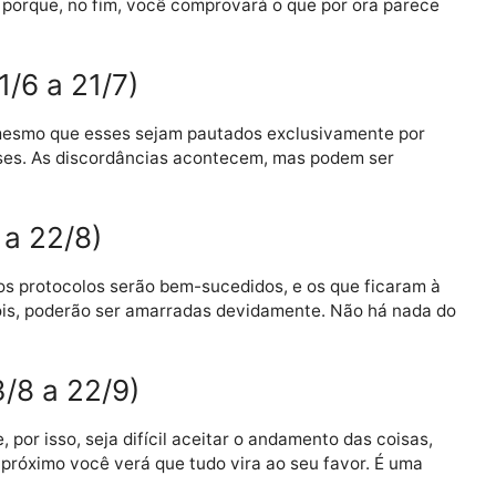
ue o futuro não é apenas desejável, é um futuro comple
e 21/5 a 20/6)
esse estado de coisas sua alma segue em frente com co
 isso, porque, no fim, você comprovará o que por ora 
 21/6 a 21/7)
entos, mesmo que esses sejam pautados exclusivamente
ado desses. As discordâncias acontecem, mas podem ser
2/7 a 22/8)
 devidos protocolos serão bem-sucedidos, e os que fic