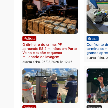
Política
Brasi
Jônatas França é aprovado na
TCE r
convenção e confirmado
Gover
candidato a deputado federal
diagn
pelo Republicanos
rumos
quarta-feira, 05/08/2026 às 15:52
quarta