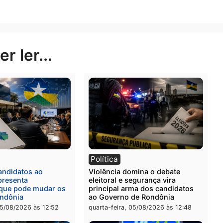
 frente ou não depende inteiramente de o quanto você 
aver provas concretas de que o que você sente seja um
 20/2 a 20/3)
s apesar de que as recompensas parecem distantes, iss
minho, você vai estabelecendo vínculos com pessoas m
Publicidade
rer ler...