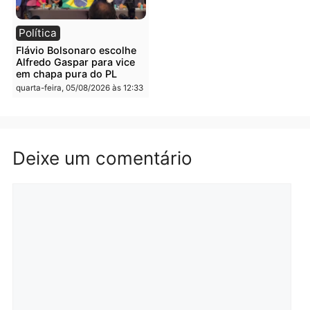
Governo e apresenta
eleitoral e segurança vir
diagnóstico que pode
principal arma dos
mudar os rumos de
candidatos ao Governo 
Rondônia
Rondônia
quarta-feira, 05/08/2026 às 12:52
quarta-feira, 05/08/2026 às 12:
Polícia
Brasil
O dinheiro do crime: PF
Confronto durante
apreende R$ 2 milhões em
operação termina com
Porto Velho e expõe
foragido baleado e gran
esquema milionário de
apreensão de drogas
lavagem
quarta-feira, 05/08/2026 às 12:
quarta-feira, 05/08/2026 às 12:46