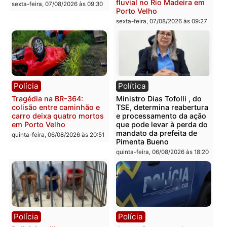
Rondônia
sexta-feira, 07/08/2026 às 09:38
sexta-feira, 07/08/2026 às 09:3
Polícia
Polícia
Homem é encontrado
Polícia Militar apreende
morto em residência no
explosivos e embarcaçã
bairro Colina Park em RO
durante patrulhamento
fluvial no Rio Madeira e
sexta-feira, 07/08/2026 às 09:30
Porto Velho
sexta-feira, 07/08/2026 às 09:2
Polícia
Política