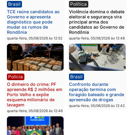
quinta-feira, 06/08/2026 às 08:
Polícia
Política
Homem é preso após
Jônatas França é aprova
furtar peça de picanha e
na convenção e
reagir a seguranças em
confirmado candidato a
supermercado
deputado federal pelo
Republicanos
quinta-feira, 06/08/2026 às 08:56
quarta-feira, 05/08/2026 às 15:
Brasil
Política
TCE reúne candidatos ao
Violência domina o deba