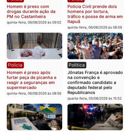
Polícia
Polícia
Homem é esfaqueado no
Três suspeitos ligados a
tórax durante briga com
facção criminosa são
vizinho no bairro Ulysses
presos por receptação e
Guimarães
adulteração de veículos
em Porto Velho
quinta-feira, 06/08/2026 às 09:24
quinta-feira, 06/08/2026 às 09:
Polícia
Polícia
Homem é preso com
Polícia Civil prende dois
drogas durante ação da
homens por tortura,
PM no Castanheira
tráfico e posse de arma 
Itapuã
quinta-feira, 06/08/2026 às 09:02