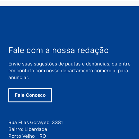
Nome
E-
mail
Site
Este site utiliza o Akismet para reduzir spam.
Saiba
como seus dados em comentários são processados
.