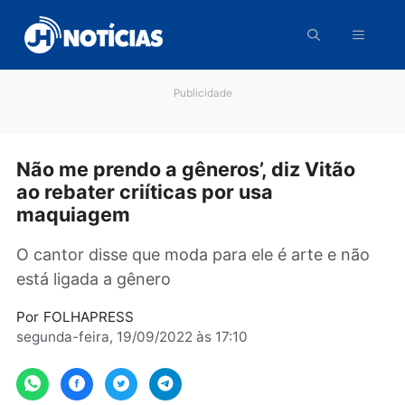
Pular
para
o
conteúdo
Publicidade
Não me prendo a gêneros’, diz Vitão
ao rebater criíticas por usa
maquiagem
O cantor disse que moda para ele é arte e nã
está ligada a gênero
Por
FOLHAPRESS
segunda-feira, 19/09/2022 às 17:10