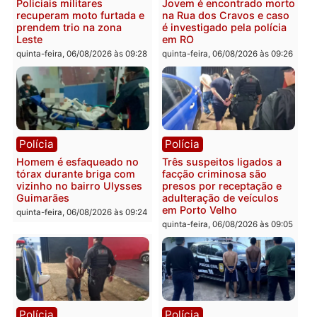
Tragédia na BR-364:
Ministro Dias Tofolli , do
colisão entre caminhão e
TSE, determina reabertu
carro deixa quatro mortos
e processamento da açã
em Porto Velho
que pode levar à perda d
mandato da prefeita de
quinta-feira, 06/08/2026 às 20:51
Pimenta Bueno
quinta-feira, 06/08/2026 às 18:
Polícia
Polícia
Policiais militares
Jovem é encontrado mor
recuperam moto furtada e
na Rua dos Cravos e cas
prendem trio na zona
é investigado pela políci
Leste
em RO
quinta-feira, 06/08/2026 às 09:28
quinta-feira, 06/08/2026 às 09: