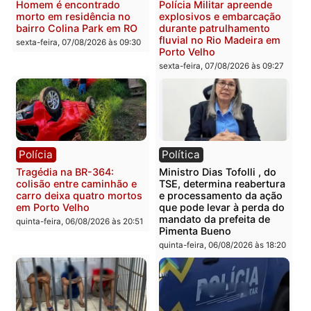
sexta-feira, 07/08/2026 às 12:24
Polícia
Polícia
Casal é preso pela PRF
Polícia Civil deflagra
com mais de 72 quilos de
operação contra facção
mercúrio escondidos em
criminosa que atacava
estepe em Porto Velho
provedores de internet 
Rondônia
sexta-feira, 07/08/2026 às 09:38
sexta-feira, 07/08/2026 às 09:3
Polícia
Polícia