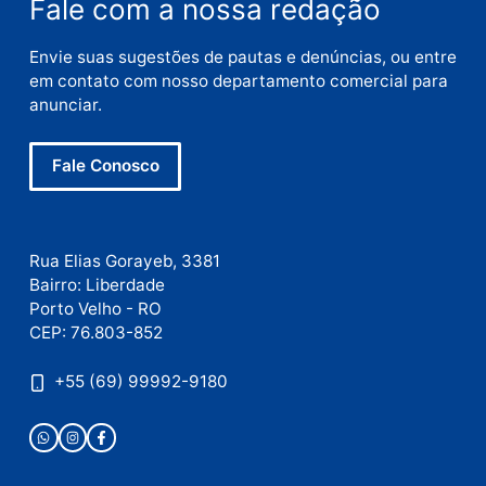
Nome
E-
mail
Site
Este site utiliza o Akismet para reduzir spam.
Saiba
como seus dados em comentários são processados
.