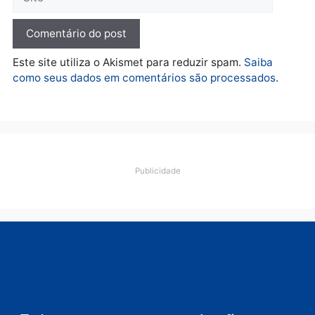
Polícia
O dinheiro do crime: PF
apreende R$ 2 milhões em
Porto Velho e expõe
esquema milionário de
lavagem
quarta-feira, 05/08/2026 às 12:46
Deixe um comentário
Comentário