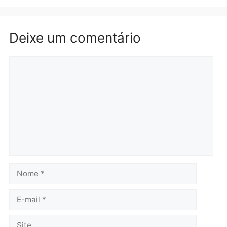
furtar peça de picanha e
na convenção e
reagir a seguranças em
confirmado candidato a
supermercado
deputado federal pelo
Republicanos
quinta-feira, 06/08/2026 às 08:56
quarta-feira, 05/08/2026 às 15:
Brasil
Política
TCE reúne candidatos ao
Violência domina o deba
Governo e apresenta
eleitoral e segurança vir
diagnóstico que pode
principal arma dos
mudar os rumos de
candidatos ao Governo 
Rondônia
Rondônia
quarta-feira, 05/08/2026 às 12:52
quarta-feira, 05/08/2026 às 12: