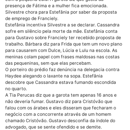
sobre Joaquim e Onofre.
Isadora revela a Rafael que Joaquim pagará o prêmi
do concurso da fábrica. Joaquim garante a Úrsula q
sabotará o concurso e orienta Onofre em seu plano.
Carinha de anjo
Silvestre fica abalado com a notícia e diz que não s
se ele e os demais conseguem viver sem a presença
Franciely. Irmã Didi e Fabiana visitam Fátima e Vitor
com a pequena Lulu. A garota diz que gosta da
presença de Fátima e a mulher fica emocionada.
Silvestre chora para Estefânia por saber da proposta
de emprego de Franciely.
Estefânia incentiva Silvestre a se declarar. Cassand
sofre em silêncio pela morte da mãe. Estefânia cont
para Gustavo sobre Franciely ter recebido proposta 
trabalho. Bárbara diz para Frida que tem um novo pl
para causarem com Dulce, Lúcia e Lulu na escola. A
meninas colam papel com frases maldosas nas cost
das pequeninas, sem que elas percebam.