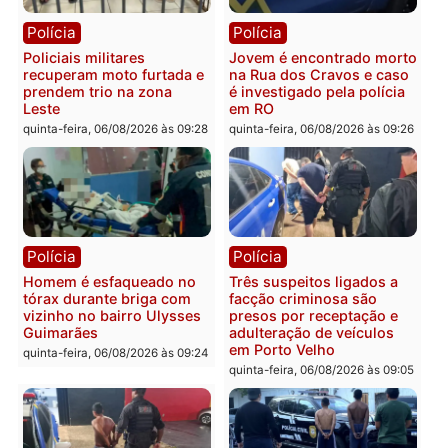
Homem é encontrado
Polícia Militar apreende
morto em residência no
explosivos e embarcaçã
bairro Colina Park em RO
durante patrulhamento
fluvial no Rio Madeira e
sexta-feira, 07/08/2026 às 09:30
Porto Velho
sexta-feira, 07/08/2026 às 09:2
Polícia
Política
Tragédia na BR-364:
Ministro Dias Tofolli , do
colisão entre caminhão e
TSE, determina reabertu
carro deixa quatro mortos
e processamento da açã
em Porto Velho
que pode levar à perda d
mandato da prefeita de
quinta-feira, 06/08/2026 às 20:51
Pimenta Bueno
quinta-feira, 06/08/2026 às 18: