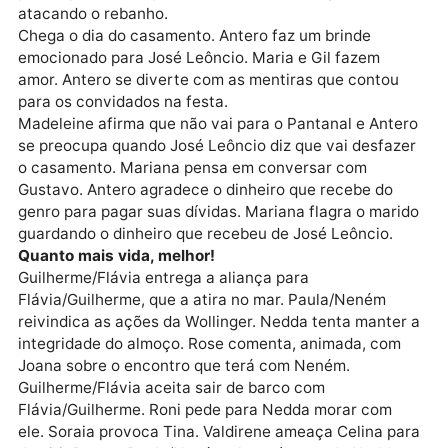
Irma finge não entender o motivo dos ciúmes de
Madeleine. Filó reclama da ausência de José Leôncio
Madeleine compra roupas para o noivo. Tião e Quim 
preocupam com a possibilidade de uma onça estar
atacando o rebanho.
Chega o dia do casamento. Antero faz um brinde
emocionado para José Leôncio. Maria e Gil fazem
amor. Antero se diverte com as mentiras que contou
para os convidados na festa.
Madeleine afirma que não vai para o Pantanal e Ante
se preocupa quando José Leôncio diz que vai desfaz
o casamento. Mariana pensa em conversar com
Gustavo. Antero agradece o dinheiro que recebe do
genro para pagar suas dívidas. Mariana flagra o mar
guardando o dinheiro que recebeu de José Leôncio.
Quanto mais vida, melhor!
Guilherme/Flávia entrega a aliança para
Flávia/Guilherme, que a atira no mar. Paula/Neném