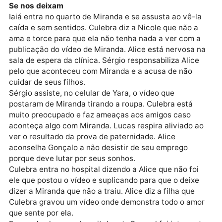
O porteiro do prédio faz denúncia na delegacia cont
Haydee alegando o laxante na sopa. Estefânia
descobre que Cassandra estava fumando escondida
no quarto.
A Tia Perucas diz que a garota tem apenas 16 anos e
não deveria fumar. Gustavo diz para Cristóvão que
falou com os árabes e eles disseram que fecharam o
negócio com a concorrente através de um homem
chamado Cristóvão. Gustavo desconfia da índole do
advogado, que se sente ofendido e se demite.
Se nos deixam
Iaiá entra no quarto de Miranda e se assusta ao vê-l
caída e sem sentidos. Culebra diz a Nicole que não a
ama e torce para que ela não tenha nada a ver com 
publicação do vídeo de Miranda. Alice está nervosa 
sala de espera da clínica. Sérgio responsabiliza Alice
pelo que aconteceu com Miranda e a acusa de não
cuidar de seus filhos.