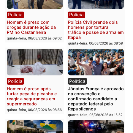
Polícia
Polícia
Policiais militares
Jovem é encontrado mor
recuperam moto furtada e
na Rua dos Cravos e cas
prendem trio na zona
é investigado pela políci
Leste
em RO
quinta-feira, 06/08/2026 às 09:28
quinta-feira, 06/08/2026 às 09:
Polícia
Polícia
Homem é esfaqueado no
Três suspeitos ligados a
tórax durante briga com
facção criminosa são
vizinho no bairro Ulysses
presos por receptação e
Guimarães
adulteração de veículos
em Porto Velho
quinta-feira, 06/08/2026 às 09:24