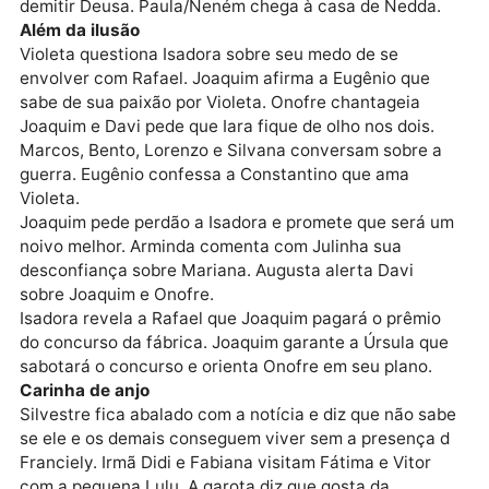
reivindica as ações da Wollinger. Nedda tenta mante
integridade do almoço. Rose comenta, animada, com
Joana sobre o encontro que terá com Neném.
Guilherme/Flávia aceita sair de barco com
Flávia/Guilherme. Roni pede para Nedda morar com
ele. Soraia provoca Tina. Valdirene ameaça Celina p
demitir Deusa. Paula/Neném chega à casa de Nedda
Além da ilusão
Violeta questiona Isadora sobre seu medo de se
envolver com Rafael. Joaquim afirma a Eugênio que
sabe de sua paixão por Violeta. Onofre chantageia
Joaquim e Davi pede que Iara fique de olho nos dois.
Marcos, Bento, Lorenzo e Silvana conversam sobre 
guerra. Eugênio confessa a Constantino que ama
Violeta.
Joaquim pede perdão a Isadora e promete que será 
noivo melhor. Arminda comenta com Julinha sua
desconfiança sobre Mariana. Augusta alerta Davi