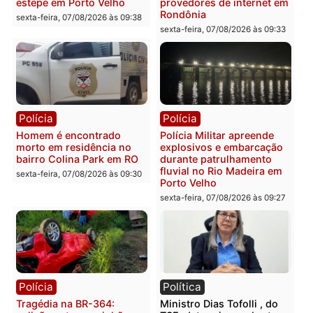
Polícia
Polícia
2 MILHÕES – Unnesa
Polícia Federal apreende
apresenta documentos
400 quilos de drogas e
que comprovam
prende motorista em RO
transparência e legalidade
sexta-feira, 07/08/2026 às 09:
na operação alvo da PF
sexta-feira, 07/08/2026 às 12:24
Polícia
Polícia
Casal é preso pela PRF
Polícia Civil deflagra
com mais de 72 quilos de
operação contra facção
mercúrio escondidos em
criminosa que atacava
estepe em Porto Velho
provedores de internet 
Rondônia
sexta-feira, 07/08/2026 às 09:38
sexta-feira, 07/08/2026 às 09:3