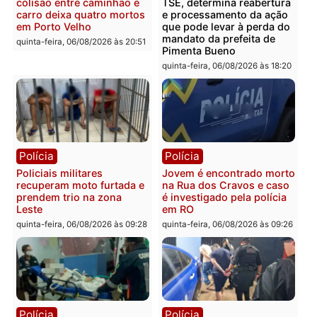
Polícia
Polícia
Homem é encontrado
Polícia Militar apreende
morto em residência no
explosivos e embarcaçã
bairro Colina Park em RO
durante patrulhamento
fluvial no Rio Madeira e
sexta-feira, 07/08/2026 às 09:30
Porto Velho
sexta-feira, 07/08/2026 às 09:2
Polícia
Política
Tragédia na BR-364:
Ministro Dias Tofolli , do
colisão entre caminhão e
TSE, determina reabertu
carro deixa quatro mortos
e processamento da açã
em Porto Velho
que pode levar à perda d