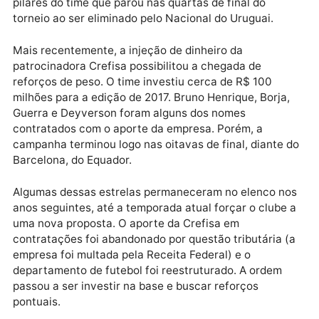
em várias outras temporadas, sem obter o mesmo
êxito.
O Palmeiras conseguiu montar um elenco badalado 
2009 com a ajuda da parceria com a Traffic. Diego
Souza, Cleiton Xavier e Keirrison foram alguns dos
pilares do time que parou nas quartas de final do
torneio ao ser eliminado pelo Nacional do Uruguai.
Mais recentemente, a injeção de dinheiro da
patrocinadora Crefisa possibilitou a chegada de
reforços de peso. O time investiu cerca de R$ 100
milhões para a edição de 2017. Bruno Henrique, Borja
Guerra e Deyverson foram alguns dos nomes
contratados com o aporte da empresa. Porém, a
campanha terminou logo nas oitavas de final, diante
Barcelona, do Equador.