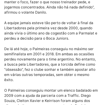
derrota por dois gols de diferença faz o Palmeiras se
grande favorito. O que não evita a prudência. “O Riv
tem um time muito bom, competitivo, não à toa cheg
em cinco finais de Libertadores. O importante é
manter o foco, fazer o que nosso treinador pede, e
jogarmos concentrados. Ainda não há nada definido”,
afirmou o volante Danilo.
A equipe jamais esteve tão perto de voltar à final da
Libertadores pela primeira vez desde 2000, quando
ainda vivia o último ano da cogestão com a Parmalat
perdeu a decisão para o Boca Juniors.
De lá até hoje, o Palmeiras conseguiu no máximo ser
semifinalista em 2001 e 2018. Em ambas as ocasiões
perdeu novamente para o time argentino. No entanto
a busca pela Libertadores, que a torcida define com
“obsessão”, fez o clube sonhar e também apostar alt