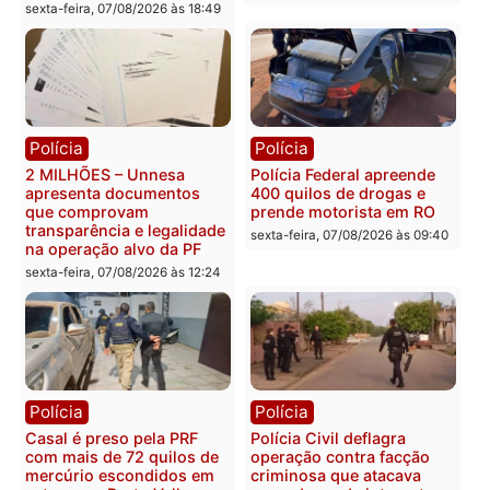
Você também vai querer ler...
Política
Política
Marcos Rogério apresenta
Eleições 2026: Pastor
Plano de Governo com
Evanildo pode ser o
228 projetos, metas
primeiro pastor de
públicas e
Rondônia na Câmara
acompanhamento de
Federal
resultados
sexta-feira, 07/08/2026 às 18:3
sexta-feira, 07/08/2026 às 18:49