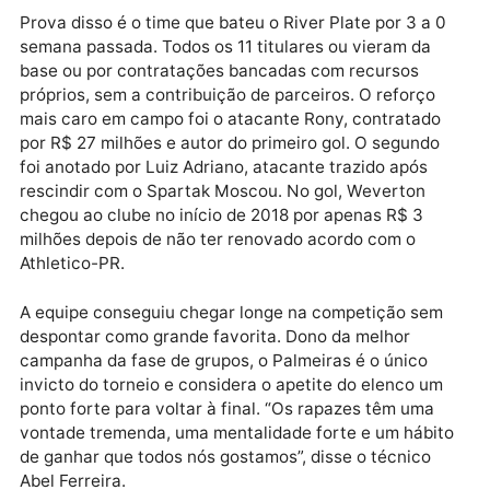
Algumas dessas estrelas permaneceram no elenco n
anos seguintes, até a temporada atual forçar o clube
uma nova proposta. O aporte da Crefisa em
contratações foi abandonado por questão tributária 
empresa foi multada pela Receita Federal) e o
departamento de futebol foi reestruturado. A ordem
passou a ser investir na base e buscar reforços
pontuais.
Prova disso é o time que bateu o River Plate por 3 a 
semana passada. Todos os 11 titulares ou vieram da
base ou por contratações bancadas com recursos
próprios, sem a contribuição de parceiros. O reforço
mais caro em campo foi o atacante Rony, contratado
por R$ 27 milhões e autor do primeiro gol. O segundo
foi anotado por Luiz Adriano, atacante trazido após
rescindir com o Spartak Moscou. No gol, Weverton
chegou ao clube no início de 2018 por apenas R$ 3
milhões depois de não ter renovado acordo com o