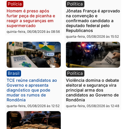
Homem é esfaqueado no
Três suspeitos ligados a
tórax durante briga com
facção criminosa são
vizinho no bairro Ulysses
presos por receptação e
Guimarães
adulteração de veículos
em Porto Velho
quinta-feira, 06/08/2026 às 09:24
quinta-feira, 06/08/2026 às 09:
Polícia
Polícia
Homem é preso com
Polícia Civil prende dois
drogas durante ação da
homens por tortura,
PM no Castanheira
tráfico e posse de arma 
Itapuã
quinta-feira, 06/08/2026 às 09:02
quinta-feira, 06/08/2026 às 08: