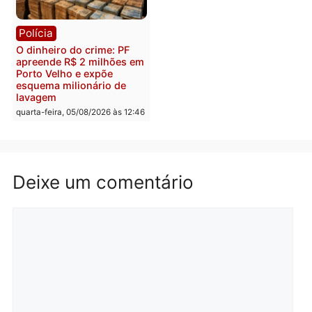
Polícia
Política
Homem é preso após
Jônatas França é aprova
furtar peça de picanha e
na convenção e
reagir a seguranças em
confirmado candidato a
supermercado
deputado federal pelo
Republicanos
quinta-feira, 06/08/2026 às 08:56
quarta-feira, 05/08/2026 às 15:
Brasil
Política
TCE reúne candidatos ao
Violência domina o deba
Governo e apresenta
eleitoral e segurança vir
diagnóstico que pode
principal arma dos
mudar os rumos de
candidatos ao Governo 
Rondônia
Rondônia