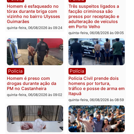
mandato da prefeita de
quinta-feira, 06/08/2026 às 20:51
Pimenta Bueno
quinta-feira, 06/08/2026 às 18:
Polícia
Polícia
Policiais militares
Jovem é encontrado mor
recuperam moto furtada e
na Rua dos Cravos e cas
prendem trio na zona
é investigado pela políci
Leste
em RO
quinta-feira, 06/08/2026 às 09:28
quinta-feira, 06/08/2026 às 09:
Polícia
Polícia