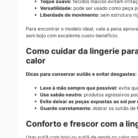
Se a prioridade é conforto e leveza, o
sutiã
proporciona um ajuste natural ao corpo e g
delicados.
Vantagens do sutiã de renda sem bojo no 
Maior ventilação:
a renda permite a c
Toque suave:
tecidos macios evitam i
Versatilidade:
pode ser usado como pe
Liberdade de movimento:
sem estrutu
Para encontrar o modelo ideal, vale a pena
sem bojo com excelente custo-benefício.
Como cuidar da lingerie 
calor