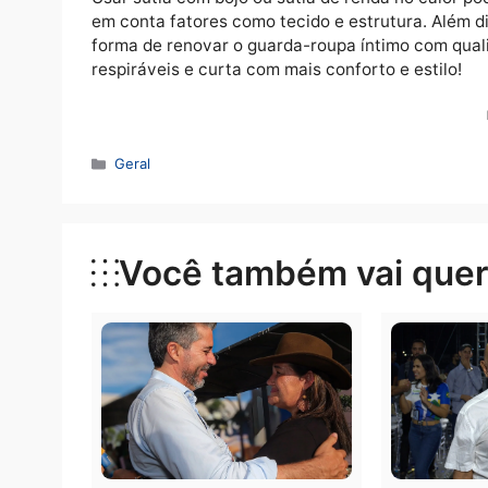
Dicas para conservar sutiãs e evitar desg
Lave à mão sempre que possível:
evi
Use sabão neutro:
produtos agressiv
Evite deixar as peças expostas ao s
Guarde corretamente:
dobrar os sut
Conforto e frescor com a 
Usar sutiã com bojo ou sutiã de renda no c
em conta fatores como tecido e estrutura. 
forma de renovar o guarda-roupa íntimo com
respiráveis e curta com mais conforto e esti
Categorias
Geral