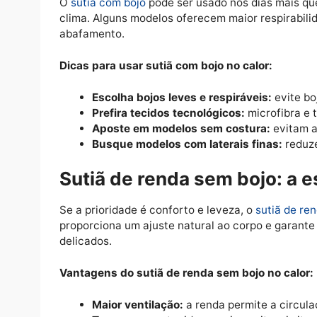
Tons neutros:
cores claras absorvem
Estruturas flexíveis:
modelos sem aro
Sutiã com bojo no calor:
O
sutiã com bojo
pode ser usado nos dias 
clima. Alguns modelos oferecem maior respi
abafamento.
Dicas para usar sutiã com bojo no calor:
Escolha bojos leves e respiráveis:
ev
Prefira tecidos tecnológicos:
microfi
Aposte em modelos sem costura:
ev
Busque modelos com laterais finas:
Sutiã de renda sem bojo: 