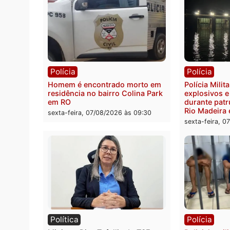
Polícia
Políc
Polícia Federal apreende 400
Casal
quilos de drogas e prende
de 72 
motorista em RO
escon
Velho
sexta-feira, 07/08/2026 às 09:40
sexta-