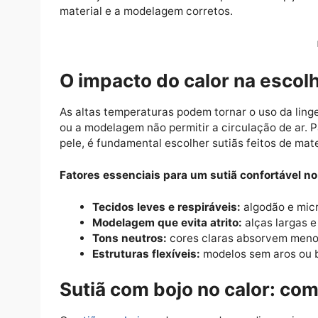
Como usar sutiã no ca
Nos dias mais quentes, escolher a
lingerie
c
com bojo ou um sutiã de renda podem ser 
material e a modelagem corretos.
O impacto do calor na esc
As altas temperaturas podem tornar o uso d
ou a modelagem não permitir a circulação 
pele, é fundamental escolher sutiãs feitos d
Fatores essenciais para um sutiã confortáv
Tecidos leves e respiráveis:
algodão 
Modelagem que evita atrito:
alças la