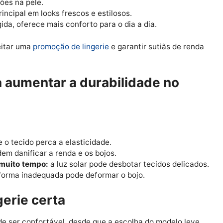
 de renda sem bojo
é a melhor opção para os dias quente
arante mais frescor por ser confeccionado com tecidos 
calor:
irculação de ar, reduzindo a sensação de calor.
rritações na pele.
ça principal em looks frescos e estilosos.
ra rígida, oferece mais conforto para o dia a dia.
 aproveitar uma
promoção de lingerie
e garantir sutiãs 
para aumentar a durabilidade n