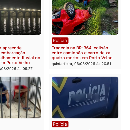
ia
Polícia
 é preso pela PRF com mais
Polícia Civil deflagra ope
quilos de mercúrio
contra facção criminosa 
didos em estepe em Porto
atacava provedores de int
em Rondônia
feira, 07/08/2026 às 09:38
sexta-feira, 07/08/2026 às 0