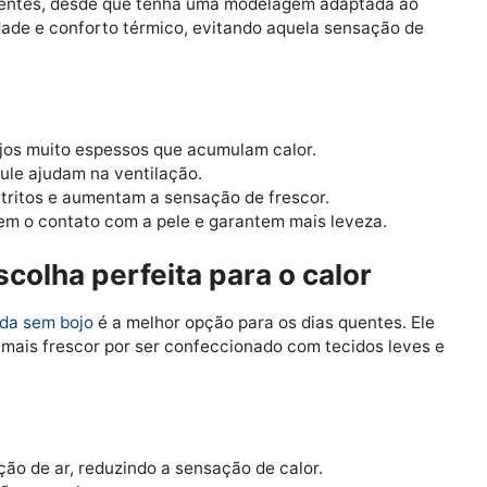
 menos calor do que as escuras.
s ou bojos rígidos proporcionam maior liberdade.
 como escolher o modelo certo?
mais quentes, desde que tenha uma modelagem adaptad
rabilidade e conforto térmico, evitando aquela sensaç
ite bojos muito espessos que acumulam calor.
bra e tule ajudam na ventilação.
itam atritos e aumentam a sensação de frescor.
reduzem o contato com a pele e garantem mais leveza.
a escolha perfeita para o calor