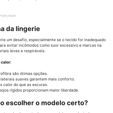
lor sem desconforto
erta faz toda a diferença para o conforto e bem-estar.
opções adequadas, desde que escolhidos de acordo com
Publicidade
olha da lingerie
a lingerie um desafio, especialmente se o tecido for i
de ar. Para evitar incômodos como suor excessivo e mar
e materiais leves e respiráveis.
el no calor:
e microfibra são ótimas opções.
rgas e laterais suaves garantem mais conforto.