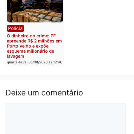
Polícia
Política
Homem é preso após
Jônatas França é aprova
furtar peça de picanha e
na convenção e
reagir a seguranças em
confirmado candidato a
supermercado
deputado federal pelo
Republicanos
quinta-feira, 06/08/2026 às 08:56
quarta-feira, 05/08/2026 às 15:
Brasil
Política
TCE reúne candidatos ao
Violência domina o deba
Governo e apresenta
eleitoral e segurança vir