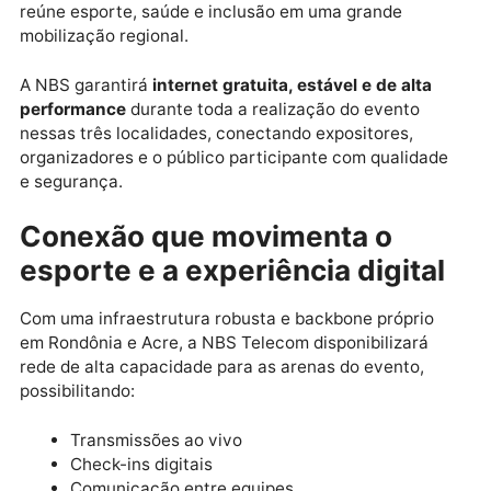
conectividade do Bemol Run 2025 nas cidades de
Ariquemes, Ji-Paraná e Porto Velho
. O evento,
promovido pela
Bemol — cliente parceira da NBS
—
acontece em diversas cidades da Região Norte e
reúne esporte, saúde e inclusão em uma grande
mobilização regional.
A NBS garantirá
internet gratuita, estável e de alta
performance
durante toda a realização do evento
nessas três localidades, conectando expositores,
organizadores e o público participante com qualidad
e segurança.
Conexão que movimenta o
esporte e a experiência digita
Com uma infraestrutura robusta e backbone próprio
em Rondônia e Acre, a NBS Telecom disponibilizará