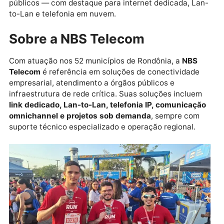
Presença institucional em
Porto Velho
Além do fornecimento de internet, a NBS também
marcará presença com um
estande institucional na
arena do evento em Porto Velho
, onde apresentará
suas soluções para empresas, residências e órgãos
públicos — com destaque para internet dedicada, La
to-Lan e telefonia em nuvem.
Sobre a NBS Telecom
Com atuação nos 52 municípios de Rondônia, a
NBS
Telecom
é referência em soluções de conectividade
empresarial, atendimento a órgãos públicos e
infraestrutura de rede crítica. Suas soluções inclue
link dedicado, Lan-to-Lan, telefonia IP, comunicaç