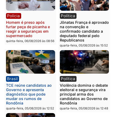
Polícia
Polícia
Homem é esfaqueado no
Três suspeitos ligados a
tórax durante briga com
facção criminosa são
vizinho no bairro Ulysses
presos por receptação e
Guimarães
adulteração de veículos
em Porto Velho
quinta-feira, 06/08/2026 às 09:24
quinta-feira, 06/08/2026 às 09:
Polícia
Polícia
Homem é preso com
Polícia Civil prende dois
drogas durante ação da
homens por tortura,
PM no Castanheira
tráfico e posse de arma 
Itapuã
quinta-feira, 06/08/2026 às 09:02
quinta-feira, 06/08/2026 às 08: