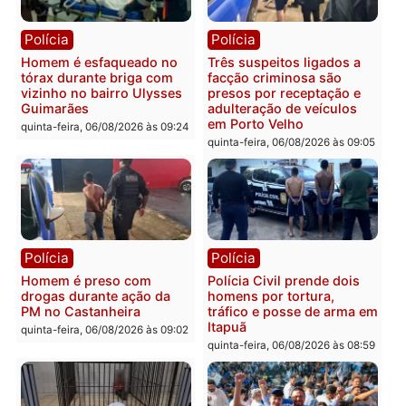
colisão entre caminhão e
TSE, determina reabertu
carro deixa quatro mortos
e processamento da açã
em Porto Velho
que pode levar à perda d
mandato da prefeita de
quinta-feira, 06/08/2026 às 20:51
Pimenta Bueno
quinta-feira, 06/08/2026 às 18:
Polícia
Polícia
Policiais militares
Jovem é encontrado mor
recuperam moto furtada e
na Rua dos Cravos e cas
prendem trio na zona
é investigado pela políci
Leste
em RO
quinta-feira, 06/08/2026 às 09:28
quinta-feira, 06/08/2026 às 09: