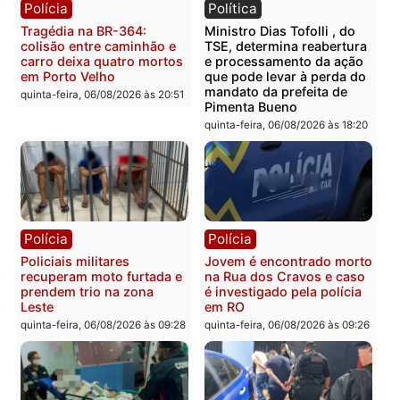
Polícia
Polícia
Homem é encontrado
Polícia Militar apreende
morto em residência no
explosivos e embarcaçã
bairro Colina Park em RO
durante patrulhamento
fluvial no Rio Madeira e
sexta-feira, 07/08/2026 às 09:30
Porto Velho
sexta-feira, 07/08/2026 às 09:2
Polícia
Política
Tragédia na BR-364:
Ministro Dias Tofolli , do