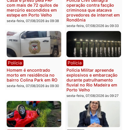
Polícia
Polícia
2 MILHÕES – Unnesa
Polícia Federal apreende
apresenta documentos
400 quilos de drogas e
que comprovam
prende motorista em RO
transparência e legalidade
sexta-feira, 07/08/2026 às 09:
na operação alvo da PF
sexta-feira, 07/08/2026 às 12:24
Polícia
Polícia
Casal é preso pela PRF
Polícia Civil deflagra
com mais de 72 quilos de
operação contra facção
mercúrio escondidos em
criminosa que atacava
estepe em Porto Velho
provedores de internet 
Rondônia
sexta-feira, 07/08/2026 às 09:38
sexta-feira, 07/08/2026 às 09:3