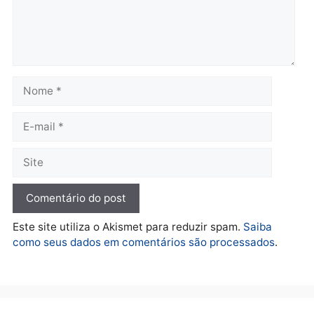
diagnóstico que pode
principal arma dos
mudar os rumos de
candidatos ao Governo 
Rondônia
Rondônia
quarta-feira, 05/08/2026 às 12:52
quarta-feira, 05/08/2026 às 12:
Polícia
O dinheiro do crime: PF
apreende R$ 2 milhões em
Porto Velho e expõe
esquema milionário de
lavagem
quarta-feira, 05/08/2026 às 12:46
Deixe um comentário