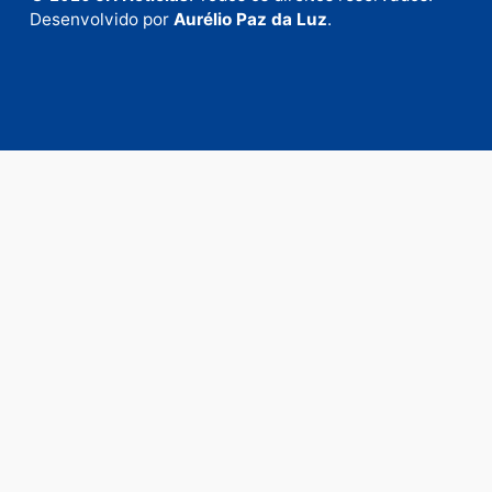
Fale com a nossa redação
Envie suas sugestões de pautas e denúncias, ou en
em contato com nosso departamento comercial pa
anunciar.
Fale Conosco
Rua Elias Gorayeb, 3381
Bairro: Liberdade
Porto Velho - RO
CEP: 76.803-852
+55 (69) 99992-9180