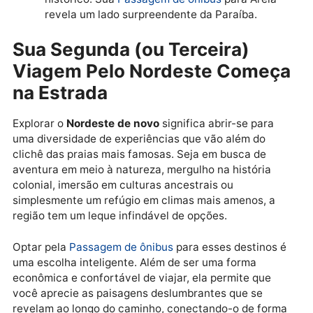
de João Pessoa
João Pessoa é conhecida por suas praias urbanas
charmosas, mas a Paraíba tem muito a oferecer em
seu interior:
Areia e o Brejo Paraibano:
Fuja do calor
litorâneo e descubra o clima ameno de
montanha da cidade de Areia, no Brejo
Paraibano. Com seu centro histórico preserva
cachoeiras e engenhos de cachaça que pode
ser visitados, Areia oferece um turismo rural e
cultural encantador. É um destino para quem
busca tranquilidade, paisagens verdes e a
autenticidade da vida no interior, com um toq
histórico. Sua
Passagem de ônibus
para Areia
revela um lado surpreendente da Paraíba.