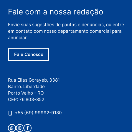
Deixe um comentário
Comentário
Nome
E-
mail
Site