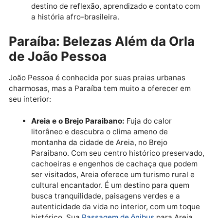
charmoso centro colonial, casarões antigos e
igrejas barrocas. A cidade respira história e
cultura ribeirinha, sendo um contraponto
fascinante às praias. Passeios de barco pelo
Velho Chico complementam a visita. A
Passag
de ônibus
para Penedo te levará a esse tesour
histórico.
União dos Palmares e a Serra da Barriga:
Par
uma viagem com profundo significado históric
e cultural, explore União dos Palmares, onde s
localiza o Parque Memorial Quilombo dos
Palmares, na Serra da Barriga. Esse local foi o
refúgio de Zumbi dos Palmares e hoje é um
símbolo da resistência e da liberdade. É um
destino de reflexão, aprendizado e contato c
a história afro-brasileira.
Paraíba: Belezas Além da Orla