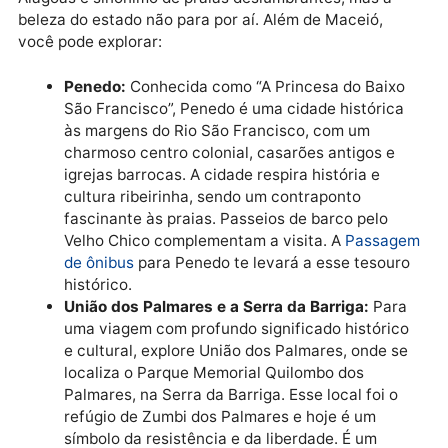
primeira capital de Sergipe é um sítio do
Patrimônio Mundial da UNESCO. Sua Praça Sã
Francisco é um exemplar impecável da
arquitetura colonial, com igrejas e edifícios qu
contam séculos de história. É um destino para
amantes da história e da tranquilidade de uma
cidade que parou no tempo.
Alagoas: De Praias a Rios
Históricos
Alagoas é sinônimo de praias deslumbrantes, mas a
beleza do estado não para por aí. Além de Maceió,
você pode explorar:
Penedo:
Conhecida como “A Princesa do Baix
São Francisco”, Penedo é uma cidade históric
às margens do Rio São Francisco, com um