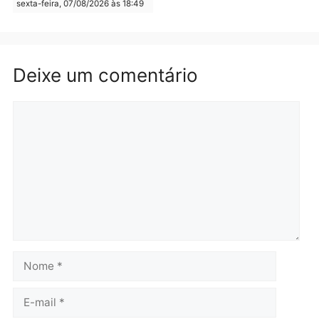
Rondônia
Rondônia
Porto Velho bilionária:
El Niño acende alerta:
capital movimenta R$ 4,2
Porto Velho pode enfrent
bilhões no campo e
seca prolongada, calor
assume liderança do agro
extremo e nova batalha
em Rondônia
contra a fumaça
segunda-feira, 10/08/2026 às
segunda-feira, 10/08/2026 às
08:34
08:31
Polícia
Política
PM encontra drogas em
ELEIÇÕES 2026 – TCE
bicicleta de falso vendedor
alerta candidatos sobre