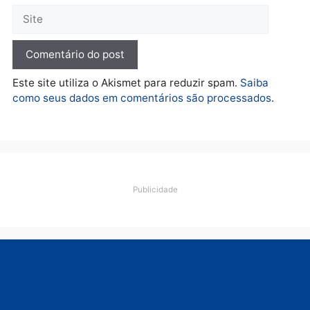
de salgados em Porto
crise financeira do Estad
Velho
segunda-feira, 10/08/2026 às
segunda-feira, 10/08/2026 às
07:22
07:48
Política
Marcos Rogério apresenta
Plano de Governo com
228 projetos, metas
públicas e
acompanhamento de
resultados
sexta-feira, 07/08/2026 às 18:49