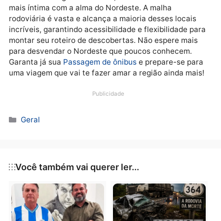
Sua Segunda (ou Terceira)
Viagem Pelo Nordeste Começ
na Estrada
Explorar o
Nordeste de novo
significa abrir-se para
uma diversidade de experiências que vão além do
clichê das praias mais famosas. Seja em busca de
aventura em meio à natureza, mergulho na história
colonial, imersão em culturas ancestrais ou
simplesmente um refúgio em climas mais amenos, a
região tem um leque infindável de opções.
Optar pela
Passagem de ônibus
para esses destinos 
uma escolha inteligente. Além de ser uma forma
econômica e confortável de viajar, ela permite que
você aprecie as paisagens deslumbrantes que se
revelam ao longo do caminho, conectando-o de form