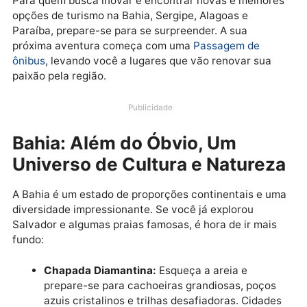
para desbravar um
Nordeste de novo
? A boa notícia
que a região é um universo de experiências a ser
descoberto, com uma riqueza cultural, histórica e
natural que vai muito além dos destinos mais famoso
Para quem busca inovar e encontrar novas e melhor
opções de turismo na Bahia, Sergipe, Alagoas e
Paraíba, prepare-se para se surpreender. A sua
próxima aventura começa com uma
Passagem de
ônibus
, levando você a lugares que vão renovar sua
paixão pela região.
Publicidade
Bahia: Além do Óbvio, Um
Universo de Cultura e Nature
A Bahia é um estado de proporções continentais e u
diversidade impressionante. Se você já explorou