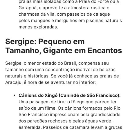
são um tesouro de tradições, festas populares
uma rica herança cultural que resiste ao temp
É um turismo histórico e cultural vibrante, lon
do agito da capital.
Morro de São Paulo (revisitar com calma):
Embora seja uma ilha e tenha praias famosas,
Morro de São Paulo oferece mais do que apen
a orla. Explore as trilhas ecológicas, descubra
praias mais isoladas como a Praia do Forte ou 
Garapuá, e aproveite a atmosfera rústica e
charmosa da vila, com passeios de caiaque
pelos mangues e mergulhos em piscinas natur
menos exploradas.
Sergipe: Pequeno em
Tamanho, Gigante em Encant
Sergipe, o menor estado do Brasil, compensa seu