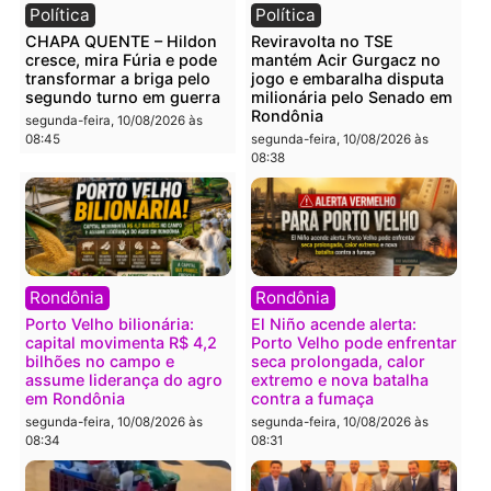
09:13
09:10
Polícia
Polícia
Tentativa de homicídio
Homem é encontrado
falha e agressor é
morto com sinais de
imobilizado após escolher
violência em residência 
alvo errado em RO
Cidade Baixa em RO
segunda-feira, 10/08/2026 às
segunda-feira, 10/08/2026 às
09:06
09:03
Polícia
Política