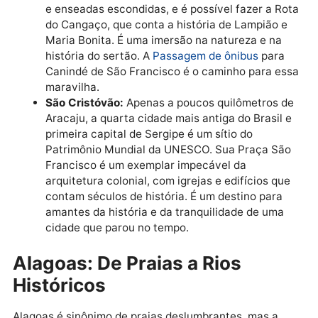
tamanho com uma concentração incrível de belezas
naturais e históricas. Se você já conhece as praias d
Aracaju, é hora de se aventurar no interior:
Cânions do Xingó (Canindé de São Francisco
Uma paisagem de tirar o fôlego que parece ter
saído de um filme. Os cânions formados pelo R
São Francisco impressionam pela grandiosida
dos paredões rochosos e pelas águas verde-
esmeralda. Passeios de catamarã levam a gru
e enseadas escondidas, e é possível fazer a R
do Cangaço, que conta a história de Lampião 
Maria Bonita. É uma imersão na natureza e na
história do sertão. A
Passagem de ônibus
para
Canindé de São Francisco é o caminho para e
maravilha.
São Cristóvão:
Apenas a poucos quilômetros 
Aracaju, a quarta cidade mais antiga do Brasil