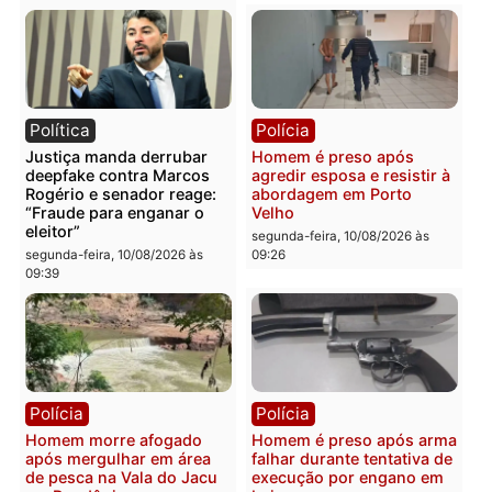
Política
Notícias
Com aval de Bolsonaro,
BR-364, A RODOVIA DA
Bruno Scheid cresce nas
MORTE: cinco vidas
ruas e tenta transformar
perdidas em mais uma
força da direita em vaga
tragédia que escancara 
no Senado
perigo nas estradas de
Rondônia
segunda-feira, 10/08/2026 às
09:51
segunda-feira, 10/08/2026 às
09:48
Política
Política
ANO DE ELEIÇÃO, GREVE
MDB bate o martelo e
À VISTA: professores
fecha apoio a Acir Gurga