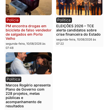
Grave acidente deixa casal
DE VOLTA À ASSEMBLEIA
ferido e com amputação
Jesuíno Boabaid aposta 
após moto ser atingida por
força do PSD e pode
carro na BR-364
retomar representação
dos militares em Rondôn
segunda-feira, 10/08/2026 às
08:59
segunda-feira, 10/08/2026 às
08:48
Política
Política
CHAPA QUENTE – Hildon
Reviravolta no TSE
cresce, mira Fúria e pode
mantém Acir Gurgacz no
transformar a briga pelo
jogo e embaralha disput
segundo turno em guerra
milionária pelo Senado 
Rondônia
segunda-feira, 10/08/2026 às
08:45
segunda-feira, 10/08/2026 às
08:38