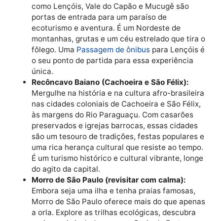
Salvador e algumas praias famosas, é hora de ir mai
fundo:
Chapada Diamantina:
Esqueça a areia e
prepare-se para cachoeiras grandiosas, poços
azuis cristalinos e trilhas desafiadoras. Cidad
como Lençóis, Vale do Capão e Mucugê são
portas de entrada para um paraíso de
ecoturismo e aventura. É um Nordeste de
montanhas, grutas e um céu estrelado que tira
fôlego. Uma
Passagem de ônibus
para Lençóis
o seu ponto de partida para essa experiência
única.
Recôncavo Baiano (Cachoeira e São Félix):
Mergulhe na história e na cultura afro-brasilei
nas cidades coloniais de Cachoeira e São Félix
às margens do Rio Paraguaçu. Com casarões
preservados e igrejas barrocas, essas cidades