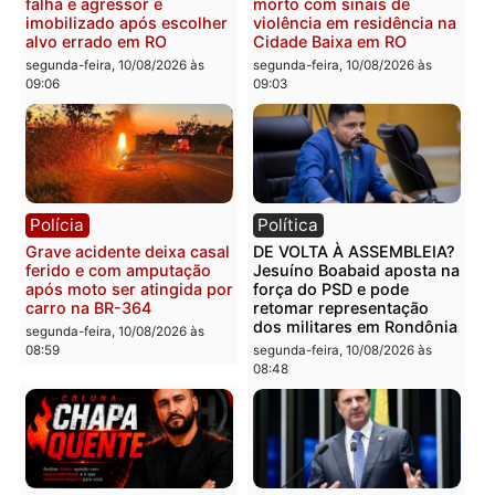
Polícia
Polícia
Homem morre afogado
Homem é preso após ar
após mergulhar em área
falhar durante tentativa 
de pesca na Vala do Jacu
execução por engano e
em Rondônia
bairro
segunda-feira, 10/08/2026 às
segunda-feira, 10/08/2026 às
09:21
09:17
Polícia
Polícia
Colisão entre caminhonete
Mulher é agredida por
e moto deixa ferido e
marido com socos, chut
destrói trailer no Segundo
e tentativa de lesão no
Distrito
pescoço em RO
segunda-feira, 10/08/2026 às
segunda-feira, 10/08/2026 às