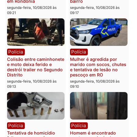
merecem valorização, mas
para o Senado em
alunos não podem virar
Rondônia
instrumento político
segunda-feira, 10/08/2026 às
segunda-feira, 10/08/2026 às
09:41
09:46
Política
Polícia
Justiça manda derrubar
Homem é preso após
deepfake contra Marcos
agredir esposa e resistir 
Rogério e senador reage:
abordagem em Porto
“Fraude para enganar o
Velho
eleitor”
segunda-feira, 10/08/2026 às
segunda-feira, 10/08/2026 às
09:26
09:39