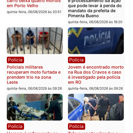
Polícia
Polícia
Homem é encontrado
Polícia Militar apreende
morto em residência no
explosivos e embarcaçã
bairro Colina Park em RO
durante patrulhamento
fluvial no Rio Madeira e
sexta-feira, 07/08/2026 às 09:30
Porto Velho
sexta-feira, 07/08/2026 às 09:2
Polícia
Política
Tragédia na BR-364:
Ministro Dias Tofolli , do
colisão entre caminhão e
TSE, determina reabertu