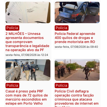
Você também vai querer ler...
Política
Política
Marcos Rogério apresenta
Eleições 2026: Pastor
Plano de Governo com
Evanildo pode ser o
228 projetos, metas
primeiro pastor de
públicas e
Rondônia na Câmara
acompanhamento de
Federal
resultados
sexta-feira, 07/08/2026 às 18:3
sexta-feira, 07/08/2026 às 18:49