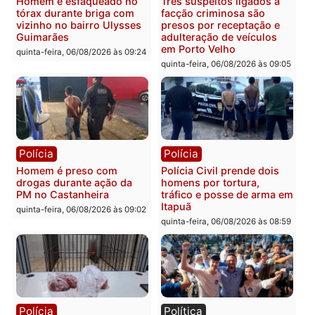
carro deixa quatro mortos
e processamento da açã
em Porto Velho
que pode levar à perda d
mandato da prefeita de
quinta-feira, 06/08/2026 às 20:51
Pimenta Bueno
quinta-feira, 06/08/2026 às 18:
Polícia
Polícia
Policiais militares
Jovem é encontrado mor
recuperam moto furtada e
na Rua dos Cravos e cas
prendem trio na zona
é investigado pela políci
Leste
em RO
quinta-feira, 06/08/2026 às 09:28
quinta-feira, 06/08/2026 às 09: