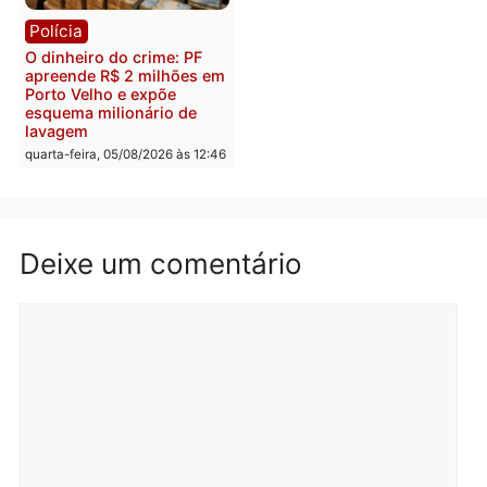
Polícia
Política
Homem é preso após
Jônatas França é aprova
furtar peça de picanha e
na convenção e
reagir a seguranças em
confirmado candidato a
supermercado
deputado federal pelo
Republicanos
quinta-feira, 06/08/2026 às 08:56
quarta-feira, 05/08/2026 às 15:
Brasil
Política
TCE reúne candidatos ao
Violência domina o deba
Governo e apresenta
eleitoral e segurança vir
diagnóstico que pode
principal arma dos
mudar os rumos de
candidatos ao Governo 