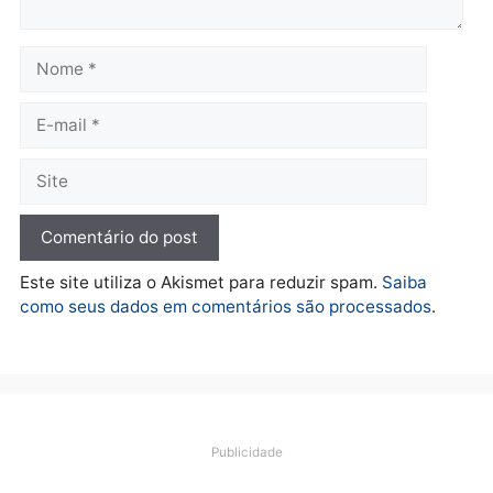
Rondônia
Rondônia
quarta-feira, 05/08/2026 às 12:52
quarta-feira, 05/08/2026 às 12:
Polícia
O dinheiro do crime: PF
apreende R$ 2 milhões em
Porto Velho e expõe
esquema milionário de
lavagem
quarta-feira, 05/08/2026 às 12:46
Deixe um comentário