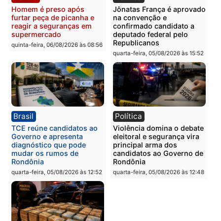
Polícia
Polícia
Homem é esfaqueado no
Três suspeitos ligados a
tórax durante briga com
facção criminosa são
vizinho no bairro Ulysses
presos por receptação e
Guimarães
adulteração de veículos
em Porto Velho
quinta-feira, 06/08/2026 às 09:24
quinta-feira, 06/08/2026 às 09:
Polícia
Polícia
Homem é preso com
Polícia Civil prende dois
drogas durante ação da
homens por tortura,
PM no Castanheira
tráfico e posse de arma 
Itapuã
quinta-feira, 06/08/2026 às 09:02
quinta-feira, 06/08/2026 às 08: