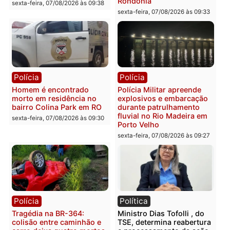
Polícia
Polícia
2 MILHÕES – Unnesa
Polícia Federal apreende
apresenta documentos
400 quilos de drogas e
que comprovam
prende motorista em RO
transparência e legalidade
sexta-feira, 07/08/2026 às 09:
na operação alvo da PF
sexta-feira, 07/08/2026 às 12:24
Polícia
Polícia
Casal é preso pela PRF
Polícia Civil deflagra
com mais de 72 quilos de
operação contra facção
mercúrio escondidos em
criminosa que atacava
estepe em Porto Velho
provedores de internet 
Rondônia
sexta-feira, 07/08/2026 às 09:38
sexta-feira, 07/08/2026 às 09:3