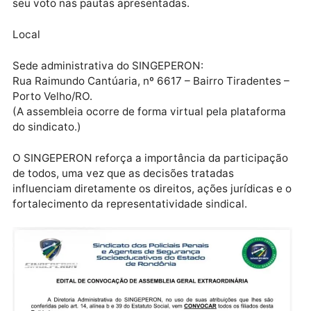
Requisitos para participação
Para votar, o filiado deverá:
• Estar em dia com suas obrigações sociais junto
ao sindicato;
• Acessar a área do filiado no site;
• Entrar na plataforma de votação para registrar
seu voto nas pautas apresentadas.
Local
Sede administrativa do SINGEPERON:
Rua Raimundo Cantúaria, nº 6617 – Bairro Tiradentes
Porto Velho/RO.
(A assembleia ocorre de forma virtual pela platafor
do sindicato.)