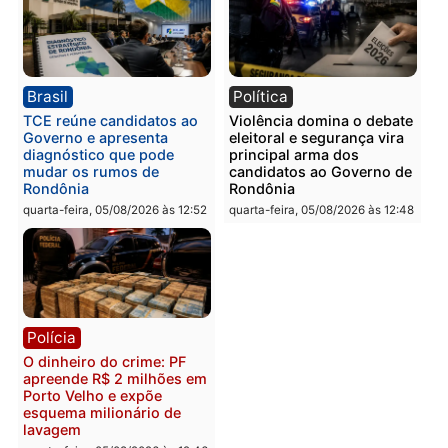
Polícia
Polícia
Homem é preso com
Polícia Civil prende dois
drogas durante ação da
homens por tortura,
PM no Castanheira
tráfico e posse de arma 
Itapuã
quinta-feira, 06/08/2026 às 09:02
quinta-feira, 06/08/2026 às 08:
Polícia
Política
Homem é preso após
Jônatas França é aprova
furtar peça de picanha e
na convenção e
reagir a seguranças em
confirmado candidato a
supermercado
deputado federal pelo
Republicanos
quinta-feira, 06/08/2026 às 08:56
quarta-feira, 05/08/2026 às 15: