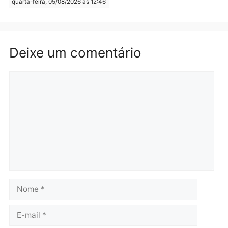
Brasil
Política
TCE reúne candidatos ao
Violência domina o deba
Governo e apresenta
eleitoral e segurança vir
diagnóstico que pode
principal arma dos
mudar os rumos de
candidatos ao Governo 
Rondônia
Rondônia
quarta-feira, 05/08/2026 às 12:52
quarta-feira, 05/08/2026 às 12:
Polícia
O dinheiro do crime: PF
apreende R$ 2 milhões em
Porto Velho e expõe