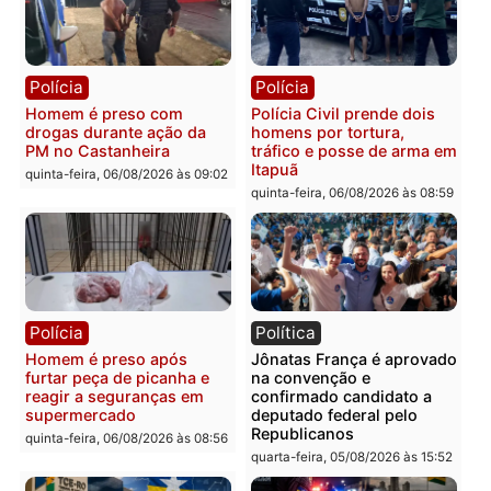
recuperam moto furtada e
na Rua dos Cravos e cas
prendem trio na zona
é investigado pela políci
Leste
em RO
quinta-feira, 06/08/2026 às 09:28
quinta-feira, 06/08/2026 às 09:
Polícia
Polícia
Homem é esfaqueado no
Três suspeitos ligados a
tórax durante briga com
facção criminosa são
vizinho no bairro Ulysses
presos por receptação e
Guimarães
adulteração de veículos
em Porto Velho
quinta-feira, 06/08/2026 às 09:24
quinta-feira, 06/08/2026 às 09: