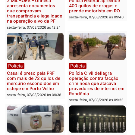
228 projetos, metas
primeiro pastor de
públicas e
Rondônia na Câmara
acompanhamento de
Federal
resultados
sexta-feira, 07/08/2026 às 18:3
sexta-feira, 07/08/2026 às 18:49
Polícia
Polícia
2 MILHÕES – Unnesa
Polícia Federal apreende
apresenta documentos
400 quilos de drogas e
que comprovam
prende motorista em RO
transparência e legalidade
sexta-feira, 07/08/2026 às 09:
na operação alvo da PF
sexta-feira, 07/08/2026 às 12:24