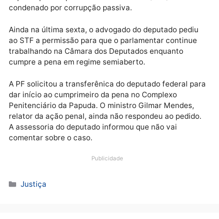
Publicidade
Conforme informações da chefia de gabinete do
parlamentar, ele se apresentou voluntariamente par
cumprir a pena de seis anos, 10 meses e seis dias
imposta pelo Supremo Tribunal Federal (STF). Nilton 
condenado por corrupção passiva.
Ainda na última sexta, o advogado do deputado pedi
ao STF a permissão para que o parlamentar continue
trabalhando na Câmara dos Deputados enquanto
cumpre a pena em regime semiaberto.
A PF solicitou a transferênica do deputado federal p
dar início ao cumprimeiro da pena no Complexo
Penitenciário da Papuda. O ministro Gilmar Mendes,
relator da ação penal, ainda não respondeu ao pedid
A assessoria do deputado informou que não vai