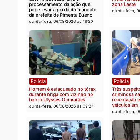
Rio M
sexta-feira, 07/08/2026 às 09:30
sexta-
Política
Políc
Ministro Dias Tofolli , do TSE,
Polici
determina reabertura e
moto f
processamento da ação que
zona 
pode levar à perda do mandato
quinta
da prefeita de Pimenta Bueno
quinta-feira, 06/08/2026 às 18:20