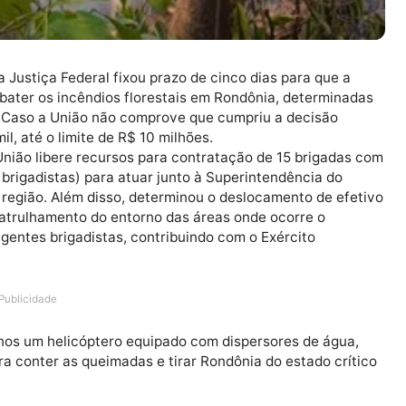
MPF), a Justiça Federal fixou prazo de cinco dias para q
 combater os incêndios florestais em Rondônia, deter
etembro. Caso a União não comprove que cumpriu a decis
$ 100 mil, até o limite de R$ 10 milhões.
ue a União libere recursos para contratação de 15 bri
do 450 brigadistas) para atuar junto à Superintendência
os da região. Além disso, determinou o deslocamento d
tir o patrulhamento do entorno das áreas onde ocorre 
dos agentes brigadistas, contribuindo com o Exército