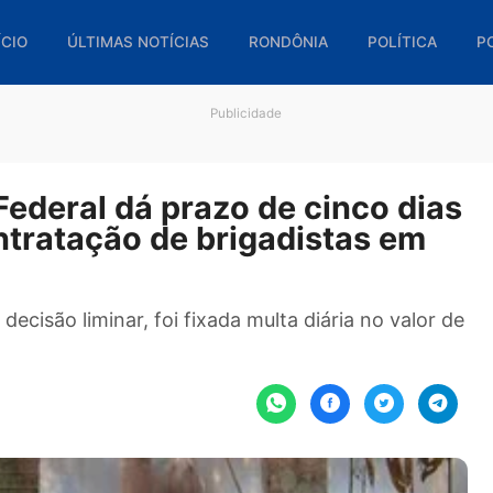
🏠 INÍCIO
ÚLTIMAS NOTÍCIAS
RONDÔNIA
POL
Publicidade
ça Federal dá prazo de cinco
contratação de brigadistas 
 a decisão liminar, foi fixada multa diária no 
ões