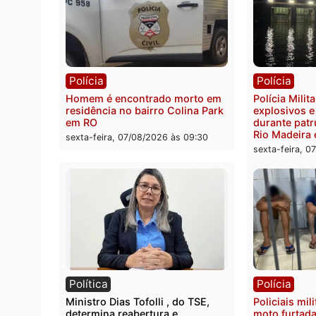
Polícia
Políc
Polícia Federal apreende 400
Casal
quilos de drogas e prende
de 72 
motorista em RO
escon
Velho
sexta-feira, 07/08/2026 às 09:40
sexta-
Polícia
Políc
Homem é encontrado morto em
Políci
residência no bairro Colina Park
explo
em RO
durant