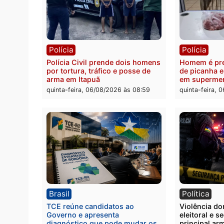
Polícia
Políc
Homem é esfaqueado no tórax
Três s
durante briga com vizinho no
crimi
bairro Ulysses Guimarães
recept
veícu
quinta-feira, 06/08/2026 às 09:24
quinta