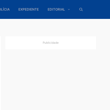
ÍTICA
POLÍCIA
EXPEDIENTE
EDITORIAL
Publicidade
 dias
em
valor de