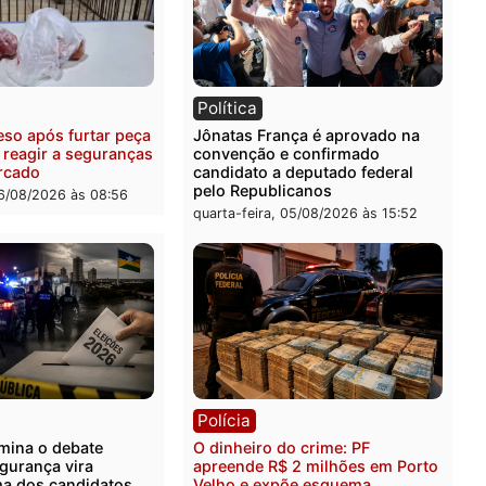
ia
Polícia
uspeitos ligados a facção
Homem é preso com drog
nosa são presos por
durante ação da PM no
ação e adulteração de
Castanheira
los em Porto Velho
quinta-feira, 06/08/2026 às 
-feira, 06/08/2026 às 09:05