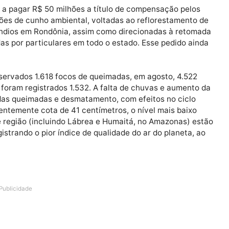
Publicidade
elo menos um helicóptero equipado com dispersores de 
nte para conter as queimadas e tirar Rondônia do estado
enada a pagar R$ 50 milhões a título de compensação 
 em ações de cunho ambiental, voltadas ao reflorestam
os incêndios em Rondônia, assim como direcionadas à 
 ocupadas por particulares em todo o estado. Esse pedid
ram observados 1.618 focos de queimadas, em agosto, 4
tembro foram registrados 1.532. A falta de chuvas e au
 ação das queimadas e desmatamento, com efeitos no c
rou recentemente cota de 41 centímetros, o nível mais b
lho e região (incluindo Lábrea e Humaitá, no Amazona
a, registrando o pior índice de qualidade do ar do plan