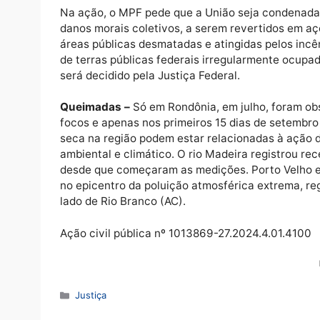
Outra determinação é que seja fornecido p
com tripulação treinada, pelo tempo suficie
em que se encontra.
Na ação, o MPF pede que a União seja cond
danos morais coletivos, a serem revertidos
áreas públicas desmatadas e atingidas pel
de terras públicas federais irregularmente
será decidido pela Justiça Federal.
Queimadas –
Só em Rondônia, em julho, fo
focos e apenas nos primeiros 15 dias de se
seca na região podem estar relacionadas à
ambiental e climático. O rio Madeira regist
desde que começaram as medições. Porto Ve
no epicentro da poluição atmosférica extrem