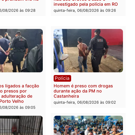
adeira em Porto Velho
quinta-feira, 06/08/2026 às 2
feira, 07/08/2026 às 09:27
ia
Polícia
ais militares recuperam
Jovem é encontrado mort
urtada e prendem trio na
Rua dos Cravos e caso é
Leste
investigado pela polícia 
-feira, 06/08/2026 às 09:28
quinta-feira, 06/08/2026 às 