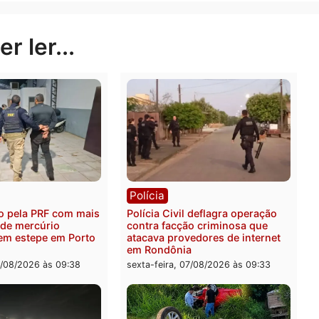
.4100
Publicidade
rer ler...