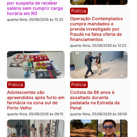
Polícia
Com apenas 28% do
efetivo, Polícia Civil de
Rondônia tem maior déficit
Política
do país, aponta estudo
Convenções chegam ao
quarta-feira, 05/08/2026 às 12:29
fim e eleições de 2026
entram na reta decisiva 
Rondônia
quarta-feira, 05/08/2026 às 12:
Rondônia
Médicos são investigados
por suspeita de receber
salário sem cumprir carga
Polícia
horária em RO
Operação Contemplados
quarta-feira, 05/08/2026 às 12:25
cumpre mandados e