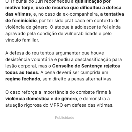
Apesar da brutalidade do atentado, as vítimas
conseguiram sobreviver graças ao socorro médico
prestado, mas ficaram com sequelas e traumas
severos.
O Tribunal do Júri reconheceu a
qualificação por
motivo torpe
,
uso de recurso que dificultou a defe
das vítimas
, e, no caso da ex-companheira,
a tentat
de feminicídio
, por ter sido praticada em contexto d
violência de gênero. O ataque à adolescente foi aind
agravado pela condição de vulnerabilidade e pelo
vínculo familiar.
A defesa do réu tentou argumentar que houve
desistência voluntária e pediu a desclassificação pa
lesão corporal, mas o
Conselho de Sentença rejeito
todas as teses
. A pena deverá ser cumprida em
regime fechado
, sem direito a penas alternativas.