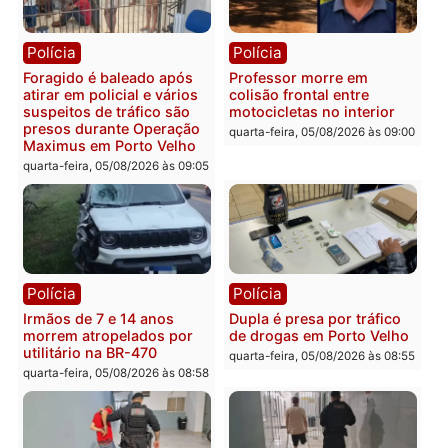
prende investigado por
fraude na falsa oferta de
financiamentos
quarta-feira, 05/08/2026 às 12:
Polícia
Polícia
Adolescentes são
Ciclista de 66 anos é
apreendidos após furto em
assaltado durante
farmácia na zona sul de
pedalada na Estrada da
Porto Velho
Penal
quarta-feira, 05/08/2026 às 09:15
quarta-feira, 05/08/2026 às 09