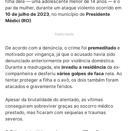
O Ministério Público de Rondônia (MPRO) obteve, na
última quarta-feira (7), uma condenação exemplar d
36 anos e 8 meses de prisão
contra um homem
acusado de tentar assassinar sua ex-companheira, a
filha dela — uma adolescente menor de 14 anos — e 
pai da mulher, durante um ataque violento ocorrido 
10 de julho de 2023
, no município de
Presidente
Médici (RO)
.
Publicidade
De acordo com a denúncia, o crime foi
premeditado
motivado por vingança, já que o acusado havia sido
denunciado anteriormente por violência doméstica.
Durante a madrugada, ele
invadiu a residência
da e
companheira e desferiu
vários golpes de faca
nela. 
tentar proteger a filha e o avô, os dois também fora
atacados e gravemente feridos.