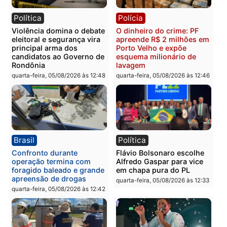
Política
Brasil
Jônatas França é aprovado
TCE reúne candidatos a
na convenção e
Governo e apresenta
confirmado candidato a
diagnóstico que pode
deputado federal pelo
mudar os rumos de
Republicanos
Rondônia
quarta-feira, 05/08/2026 às 15:52
quarta-feira, 05/08/2026 às 12:
Política
Polícia
Violência domina o debate
O dinheiro do crime: PF
eleitoral e segurança vira
apreende R$ 2 milhões 
principal arma dos
Porto Velho e expõe
candidatos ao Governo de
esquema milionário de
Rondônia
lavagem
quarta-feira, 05/08/2026 às 12:48
quarta-feira, 05/08/2026 às 12: