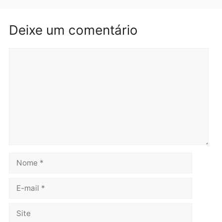
Polícia
Polícia
Homem é preso em
Jovem é preso por tráfic
flagrante por tráfico de
de drogas e porte ilegal 
drogas no bairro Aponiã
arma na zona leste de
em Porto Velho
Porto Velho
terça-feira, 04/08/2026 às 09:24
terça-feira, 04/08/2026 às 09:1
Política
De olho no fundo eleitoral?
Jair Montes lança o
próprio filho para
deputado federal e
movimentação desperta
suspeitas