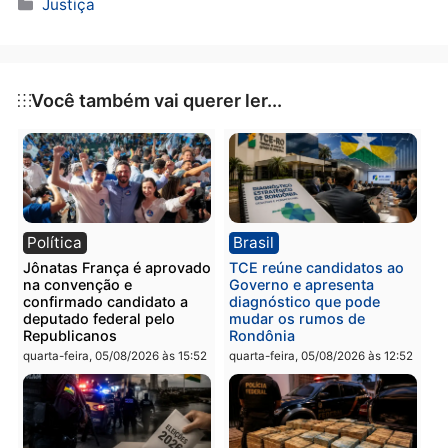
O caso reforça a importância do combate firme à
violência doméstica e de gênero
, e demonstra a
atuação rigorosa do MPRO em defesa das vítimas.
Publicidade
Categorias
Justiça
Você também vai querer ler...