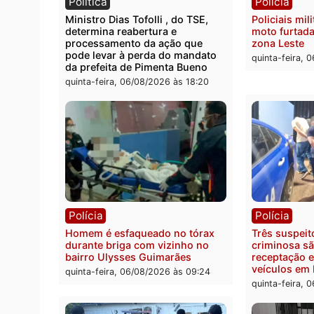
Polícia
Políc
Homem é encontrado morto em
Políci
residência no bairro Colina Park
explo
em RO
durant
Rio M
sexta-feira, 07/08/2026 às 09:30
sexta-
Política
Políc
Ministro Dias Tofolli , do TSE,
Polici
determina reabertura e
moto f
processamento da ação que
zona 
pode levar à perda do mandato
quinta