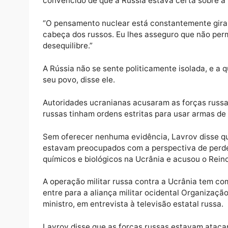
militar ocidental Organização do Tratado d
disse que, embora a Rússia tenha muita boa
Moscou não deixaria a Ucrânia manter a inf
Moscou também não pode tolerar o que cons
convencido de que a Rússia estava certa so
“O pensamento nuclear está constantemente
cabeça dos russos. Eu lhes asseguro que n
desequilibre.”
A Rússia não se sente politicamente isolada
seu povo, disse ele.
Autoridades ucranianas acusaram as forças 
russas tinham ordens estritas para usar arma
Sem oferecer nenhuma evidência, Lavrov di