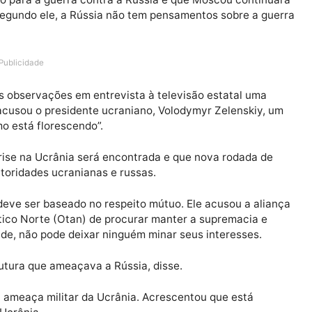
a, Sergei Lavrov, disse nesta quinta-feira (3) que acred
parando para a guerra contra a Rússia e que Moscou co
 fim”. Segundo ele, a Rússia não tem pensamentos sobre
Publicidade
r suas observações em entrevista à televisão estatal
a, ele acusou o presidente ucraniano, Volodymyr Zelens
 nazismo está florescendo”.
ra a crise na Ucrânia será encontrada e que nova roda
 as autoridades ucranianas e russas.
dente deve ser baseado no respeito mútuo. Ele acusou a