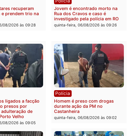
ia
Polícia
a Militar apreende
Tragédia na BR-364: colis
sivos e embarcação
entre caminhão e carro de
e patrulhamento fluvial no
quatro mortos em Porto V
adeira em Porto Velho
quinta-feira, 06/08/2026 às 2
feira, 07/08/2026 às 09:27
ia
Polícia
ais militares recuperam
Jovem é encontrado mort
urtada e prendem trio na
Rua dos Cravos e caso é
Leste
investigado pela polícia 
-feira, 06/08/2026 às 09:28
quinta-feira, 06/08/2026 às 