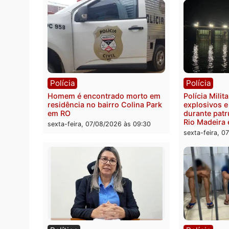
Polícia
Políc
Polícia Federal apreende 400
Casal
quilos de drogas e prende
de 72 
motorista em RO
escon
Velho
sexta-feira, 07/08/2026 às 09:40
sexta-