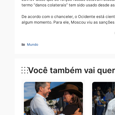
estavam preocupados com a perspectiva de 
químicos e biológicos na Ucrânia e acusou o 
A operação militar russa contra a Ucrânia t
entre para a aliança militar ocidental Orga
ministro, em entrevista à televisão estatal 
Lavrov disse que as forças russas estavam 
termo “danos colaterais” tem sido usado de
De acordo com o chanceler, o Ocidente est
algum momento. Para ele, Moscou viu as sa
Categorias
Mundo