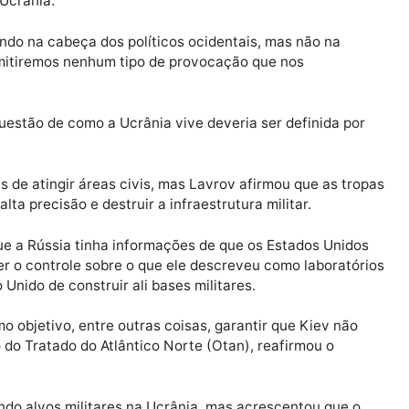
o Atlântico Norte (Otan) de procurar manter a supremac
 vontade, não pode deixar ninguém minar seus interess
raestrutura que ameaçava a Rússia, disse.
idera ameaça militar da Ucrânia. Acrescentou que est
bre a Ucrânia.
 girando na cabeça dos políticos ocidentais, mas não 
ão permitiremos nenhum tipo de provocação que nos
, e a questão de como a Ucrânia vive deveria ser defini
russas de atingir áreas civis, mas Lavrov afirmou que 
s de alta precisão e destruir a infraestrutura militar.
sse que a Rússia tinha informações de que os Estados 