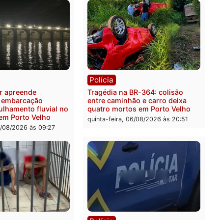
ia
Polícia
 é preso pela PRF com mais
Polícia Civil deflagra ope
quilos de mercúrio
contra facção criminosa 
didos em estepe em Porto
atacava provedores de int
em Rondônia
feira, 07/08/2026 às 09:38
sexta-feira, 07/08/2026 às 0