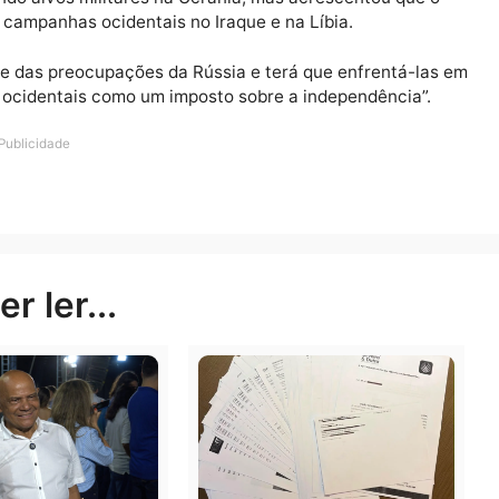
perder o controle sobre o que ele descreveu como lab
Reino Unido de construir ali bases militares.
em como objetivo, entre outras coisas, garantir que Kie
nização do Tratado do Atlântico Norte (Otan), reafirmou
russa.
atacando alvos militares na Ucrânia, mas acrescentou 
sde as campanhas ocidentais no Iraque e na Líbia.
á ciente das preocupações da Rússia e terá que enfren
nções ocidentais como um imposto sobre a independênc
Publicidade