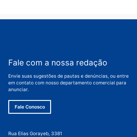
Nome
E-
mail
Site
Este site utiliza o Akismet para reduzir spam.
Saiba
como seus dados em comentários são processados
.