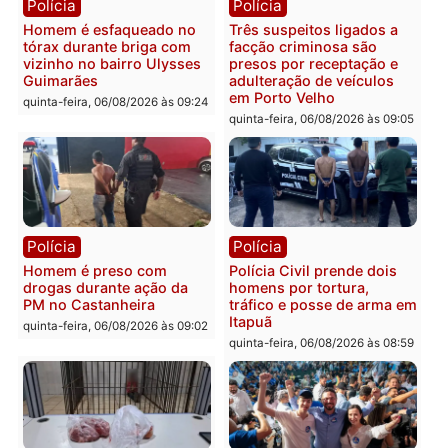
quinta-feira, 06/08/2026 às 18:
Polícia
Polícia
Policiais militares
Jovem é encontrado mor
recuperam moto furtada e
na Rua dos Cravos e cas
prendem trio na zona
é investigado pela políci
Leste
em RO
quinta-feira, 06/08/2026 às 09:28
quinta-feira, 06/08/2026 às 09:
Polícia
Polícia
Homem é esfaqueado no
Três suspeitos ligados a