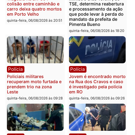
Polícia
Polícia
Homem é encontrado
Polícia Militar apreende
morto em residência no
explosivos e embarcaçã
bairro Colina Park em RO
durante patrulhamento
fluvial no Rio Madeira e
sexta-feira, 07/08/2026 às 09:30
Porto Velho
sexta-feira, 07/08/2026 às 09:2
Polícia
Política
Tragédia na BR-364:
Ministro Dias Tofolli , do
colisão entre caminhão e
TSE, determina reabertu
carro deixa quatro mortos
e processamento da açã
em Porto Velho
que pode levar à perda d
mandato da prefeita de
quinta-feira, 06/08/2026 às 20:51
Pimenta Bueno