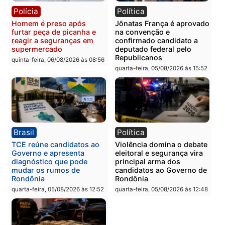
tórax durante briga com
facção criminosa são
vizinho no bairro Ulysses
presos por receptação e
Guimarães
adulteração de veículos
em Porto Velho
quinta-feira, 06/08/2026 às 09:24
quinta-feira, 06/08/2026 às 09:
Polícia
Polícia
Homem é preso com
Polícia Civil prende dois
drogas durante ação da
homens por tortura,
PM no Castanheira
tráfico e posse de arma 
Itapuã
quinta-feira, 06/08/2026 às 09:02
quinta-feira, 06/08/2026 às 08: