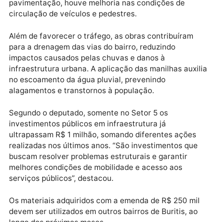
Parte dos recursos destinados pelo parlamentar já
resultou em melhorias em pontos da cidade. No Seto
5, onde foram implantados bloquetes em vias que
anteriormente enfrentavam problemas de poeira no
período seco e lama durante as chuvas. Com a
pavimentação, houve melhoria nas condições de
circulação de veículos e pedestres.
Além de favorecer o tráfego, as obras contribuíram
para a drenagem das vias do bairro, reduzindo
impactos causados pelas chuvas e danos à
infraestrutura urbana. A aplicação das manilhas auxi
no escoamento da água pluvial, prevenindo
alagamentos e transtornos à população.
Segundo o deputado, somente no Setor 5 os
investimentos públicos em infraestrutura já