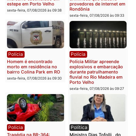
apresenta documentos
400 quilos de drogas e
que comprovam
prende motorista em RO
transparência e legalidade
sexta-feira, 07/08/2026 às 09:
na operação alvo da PF
sexta-feira, 07/08/2026 às 12:24
Polícia
Polícia
Casal é preso pela PRF
Polícia Civil deflagra
com mais de 72 quilos de
operação contra facção
mercúrio escondidos em
criminosa que atacava
estepe em Porto Velho
provedores de internet 
Rondônia
sexta-feira, 07/08/2026 às 09:38
sexta-feira, 07/08/2026 às 09:3