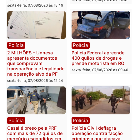
Política
Política
Marcos Rogério apresenta
Eleições 2026: Pastor
Plano de Governo com
Evanildo pode ser o
228 projetos, metas
primeiro pastor de
públicas e
Rondônia na Câmara
acompanhamento de
Federal
resultados
sexta-feira, 07/08/2026 às 18:3
sexta-feira, 07/08/2026 às 18:49
Polícia
Polícia
2 MILHÕES – Unnesa
Polícia Federal apreende