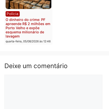
Polícia
Política
Homem é preso após
Jônatas França é aprova
furtar peça de picanha e
na convenção e
reagir a seguranças em
confirmado candidato a
supermercado
deputado federal pelo
Republicanos
quinta-feira, 06/08/2026 às 08:56
quarta-feira, 05/08/2026 às 15:
Brasil
Política
TCE reúne candidatos ao
Violência domina o deba
Governo e apresenta
eleitoral e segurança vir
diagnóstico que pode
principal arma dos
mudar os rumos de
candidatos ao Governo 
Rondônia
Rondônia
quarta-feira, 05/08/2026 às 12:52
quarta-feira, 05/08/2026 às 12: