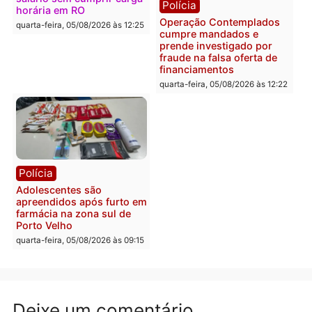
apreensão de drogas
quarta-feira, 05/08/2026 às 12:
quarta-feira, 05/08/2026 às 12:42
Polícia
Política
Furto de energia já levou
Justiça Eleitoral manda
mais de 80 para a prisão
retirar propaganda de
em 2026
Fúria após convenção
quarta-feira, 05/08/2026 às 12:31
quarta-feira, 05/08/2026 às 12:
Polícia
Com apenas 28% do
efetivo, Polícia Civil de
Rondônia tem maior déficit
Política
do país, aponta estudo
Convenções chegam ao
quarta-feira, 05/08/2026 às 12:29