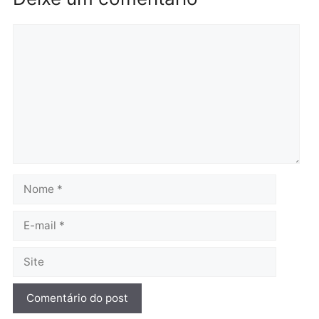
fim e eleições de 2026
entram na reta decisiva 
Rondônia
quarta-feira, 05/08/2026 às 12:
Rondônia
Médicos são investigados
por suspeita de receber
salário sem cumprir carga
Polícia
horária em RO
Operação Contemplados
quarta-feira, 05/08/2026 às 12:25
cumpre mandados e
prende investigado por
fraude na falsa oferta de
financiamentos
quarta-feira, 05/08/2026 às 12: