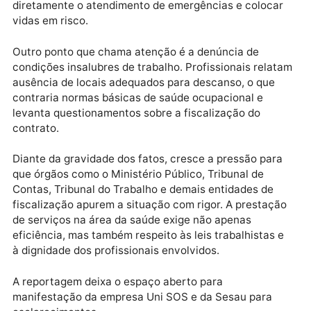
Além disso, há relatos de demora excessiva no
transporte de pacientes entre unidades, o que tem
agravado a superlotação das chamadas salas
vermelhas. Segundo as denúncias, pacientes já
liberados para transferência permanecem por longo
períodos aguardando remoção, impedindo a liberaçã
de leitos para novos casos graves. A situação acend
um alerta ainda maior, pois o atraso na rotatividade 
pacientes em áreas críticas pode comprometer
diretamente o atendimento de emergências e coloca
vidas em risco.
Outro ponto que chama atenção é a denúncia de
condições insalubres de trabalho. Profissionais rela
ausência de locais adequados para descanso, o que
contraria normas básicas de saúde ocupacional e
levanta questionamentos sobre a fiscalização do