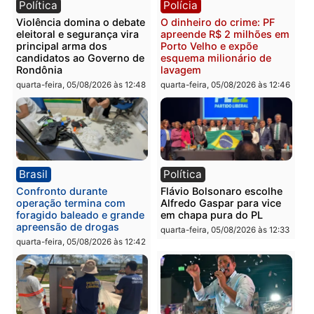
Polícia
Polícia
Polícia Civil prende dois
Homem é preso após
homens por tortura,
furtar peça de picanha e
tráfico e posse de arma em
reagir a seguranças em
Itapuã
supermercado
quinta-feira, 06/08/2026 às 08:59
quinta-feira, 06/08/2026 às 08:
Política
Brasil
Jônatas França é aprovado
TCE reúne candidatos a
na convenção e
Governo e apresenta
confirmado candidato a
diagnóstico que pode
deputado federal pelo
mudar os rumos de
Republicanos
Rondônia
quarta-feira, 05/08/2026 às 15:52
quarta-feira, 05/08/2026 às 12: