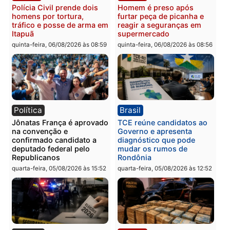
na Rua dos Cravos e caso
tórax durante briga com
é investigado pela polícia
vizinho no bairro Ulysse
em RO
Guimarães
quinta-feira, 06/08/2026 às 09:26
quinta-feira, 06/08/2026 às 09
Polícia
Polícia
Três suspeitos ligados a
Homem é preso com
facção criminosa são
drogas durante ação da
presos por receptação e
PM no Castanheira
adulteração de veículos
quinta-feira, 06/08/2026 às 09:
em Porto Velho
quinta-feira, 06/08/2026 às 09:05