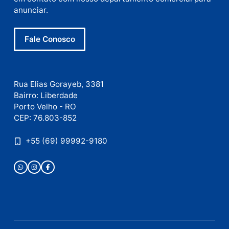
Nome
E-
mail
Site
Este site utiliza o Akismet para reduzir spam.
Saiba
como seus dados em comentários são processados
.