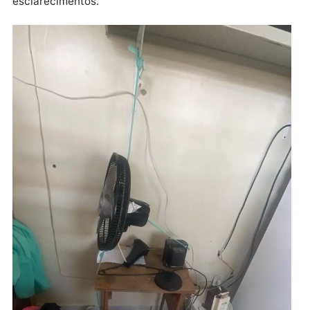
contrato.
Diante da gravidade dos fatos, cresce a pressão par
que órgãos como o Ministério Público, Tribunal de
Contas, Tribunal do Trabalho e demais entidades de
fiscalização apurem a situação com rigor. A prestaç
de serviços na área da saúde exige não apenas
eficiência, mas também respeito às leis trabalhistas 
à dignidade dos profissionais envolvidos.
A reportagem deixa o espaço aberto para
manifestação da empresa Uni SOS e da Sesau para
esclarecimentos.