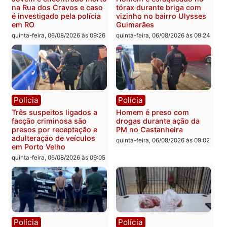
Política
Polícia
Ministro Dias Tofolli , do
Policiais militares
TSE, determina reabertura
recuperam moto furtada 
e processamento da ação
prendem trio na zona
que pode levar à perda do
Leste
mandato da prefeita de
quinta-feira, 06/08/2026 às 09:
Pimenta Bueno
quinta-feira, 06/08/2026 às 18:20
Polícia
Polícia
Jovem é encontrado morto
Homem é esfaqueado no