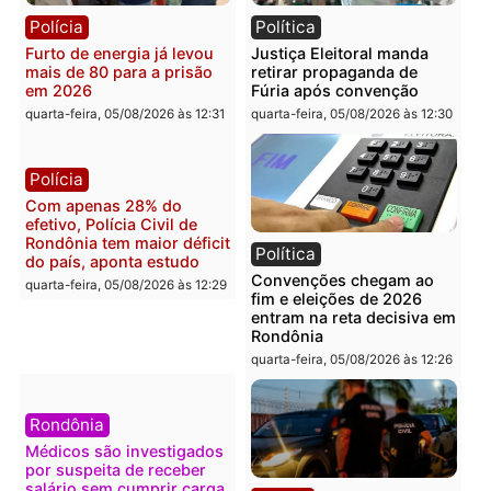
Política
Polícia
Violência domina o debate
O dinheiro do crime: PF
eleitoral e segurança vira
apreende R$ 2 milhões 
principal arma dos
Porto Velho e expõe
candidatos ao Governo de
esquema milionário de
Rondônia
lavagem
quarta-feira, 05/08/2026 às 12:48
quarta-feira, 05/08/2026 às 12:
Brasil
Política
Confronto durante
Flávio Bolsonaro escolhe
operação termina com
Alfredo Gaspar para vice
foragido baleado e grande
em chapa pura do PL