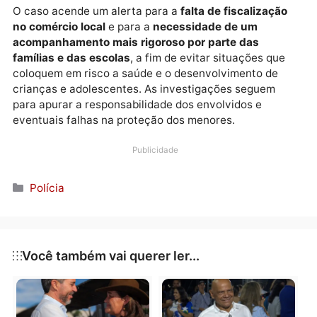
os mesmos adquiriram a bebida alcoólica
.
Diante das evidências, o homem foi
preso em
flagrante por fornecer bebida alcoólica a menores 
idade
, crime previsto no Estatuto da Criança e do
Adolescente (ECA). Ele foi conduzido à delegacia, o
permanece à disposição da Justiça.
O caso acende um alerta para a
falta de fiscalizaçã
no comércio local
e para a
necessidade de um
acompanhamento mais rigoroso por parte das
famílias e das escolas
, a fim de evitar situações que
coloquem em risco a saúde e o desenvolvimento de
crianças e adolescentes. As investigações seguem
para apurar a responsabilidade dos envolvidos e
eventuais falhas na proteção dos menores.
Publicidade