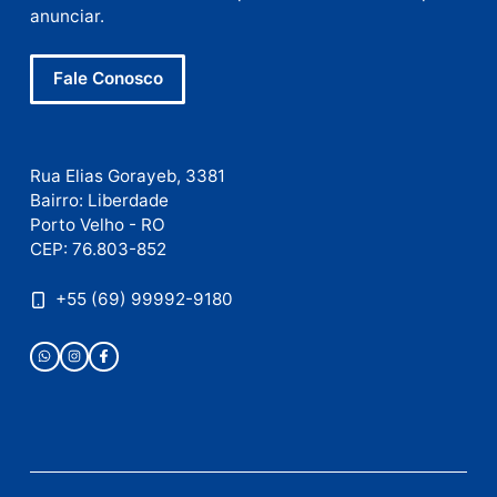
mail
Site
Este site utiliza o Akismet para reduzir spam.
Saiba
como seus dados em comentários são processados
.
Publicidade