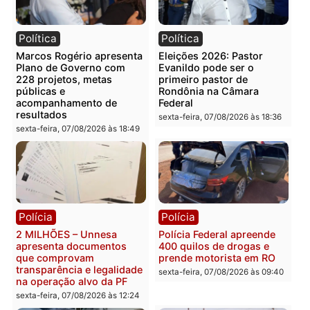
Categorias
Polícia
Você também vai querer ler...
Política
Política
Marcos Rogério apresenta
Eleições 2026: Pastor
Plano de Governo com
Evanildo pode ser o
228 projetos, metas
primeiro pastor de
públicas e
Rondônia na Câmara
acompanhamento de
Federal
resultados
sexta-feira, 07/08/2026 às 18:3