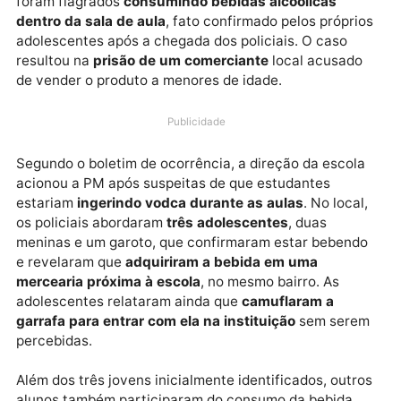
Uma ocorrência alarmante mobilizou a Polícia Militar
em Vilhena (RO) nesta semana. Alunos da
Escola
Estadual Maria Arlete Toledo
, no bairro Florença,
foram flagrados
consumindo bebidas alcoólicas
dentro da sala de aula
, fato confirmado pelos própri
adolescentes após a chegada dos policiais. O caso
resultou na
prisão de um comerciante
local acusad
de vender o produto a menores de idade.
Publicidade
Segundo o boletim de ocorrência, a direção da escol
acionou a PM após suspeitas de que estudantes
estariam
ingerindo vodca durante as aulas
. No loca
os policiais abordaram
três adolescentes
, duas
meninas e um garoto, que confirmaram estar bebend
e revelaram que
adquiriram a bebida em uma