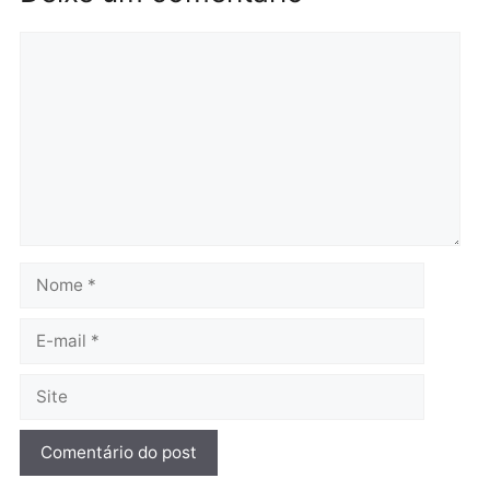
Brasil
Política
TCE reúne candidatos ao
Violência domina o deba
Governo e apresenta
eleitoral e segurança vir
diagnóstico que pode
principal arma dos
mudar os rumos de
candidatos ao Governo 
Rondônia
Rondônia
quarta-feira, 05/08/2026 às 12:52
quarta-feira, 05/08/2026 às 12:
Polícia
O dinheiro do crime: PF
apreende R$ 2 milhões em
Porto Velho e expõe
esquema milionário de
lavagem
quarta-feira, 05/08/2026 às 12:46