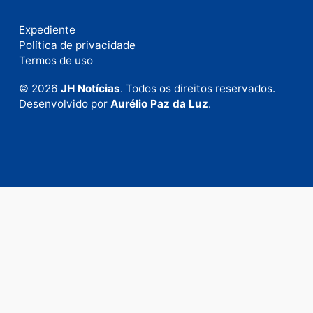
Fale com a nossa redação
Envie suas sugestões de pautas e denúncias, ou en
em contato com nosso departamento comercial pa
anunciar.
Fale Conosco
Rua Elias Gorayeb, 3381
Bairro: Liberdade
Porto Velho - RO