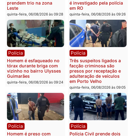
Polícia
Política
Tragédia na BR-364:
Ministro Dias Tofolli , do
colisão entre caminhão e
TSE, determina reabertu
carro deixa quatro mortos
e processamento da açã
em Porto Velho
que pode levar à perda d
mandato da prefeita de
quinta-feira, 06/08/2026 às 20:51
Pimenta Bueno
quinta-feira, 06/08/2026 às 18:
Polícia
Polícia
Policiais militares
Jovem é encontrado mor
recuperam moto furtada e
na Rua dos Cravos e cas
prendem trio na zona
é investigado pela políci
Leste
em RO