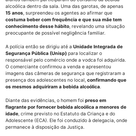
mercearia próxima à escola
, no mesmo bairro. As
adolescentes relataram ainda que
camuflaram a
garrafa para entrar com ela na instituição
sem ser
percebidas.
Além dos três jovens inicialmente identificados, outr
alunos também participaram do consumo da bebida
alcoólica dentro da sala. Uma das garotas, de apena
15 anos
, surpreendeu os agentes ao afirmar que
costuma beber com frequência e que sua mãe tem
conhecimento desse hábito
, revelando uma situaç
preocupante de possível negligência familiar.
A polícia então se dirigiu até a
Unidade Integrada d
Segurança Pública (Unisp)
para localizar o
responsável pelo comércio onde a vodca foi adquirid
O comerciante confirmou a venda e apresentou
imagens das câmeras de segurança que registraram
presença dos adolescentes no local,
confirmando q