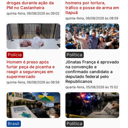
quinta-feira, 06/08/2026 às 09:28
quinta-feira, 06/08/2026 às 09:
Polícia
Polícia
Homem é esfaqueado no
Três suspeitos ligados a
tórax durante briga com
facção criminosa são
vizinho no bairro Ulysses
presos por receptação e
Guimarães
adulteração de veículos
em Porto Velho
quinta-feira, 06/08/2026 às 09:24
quinta-feira, 06/08/2026 às 09:
Polícia
Polícia
Homem é preso com
Polícia Civil prende dois