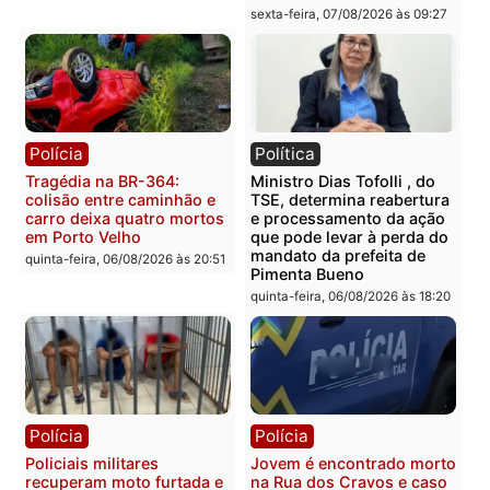
com mais de 72 quilos de
operação contra facção
mercúrio escondidos em
criminosa que atacava
estepe em Porto Velho
provedores de internet 
Rondônia
sexta-feira, 07/08/2026 às 09:38
sexta-feira, 07/08/2026 às 09:3
Polícia
Polícia
Homem é encontrado
Polícia Militar apreende
morto em residência no
explosivos e embarcaçã
bairro Colina Park em RO
durante patrulhamento
fluvial no Rio Madeira e
sexta-feira, 07/08/2026 às 09:30
Porto Velho
sexta-feira, 07/08/2026 às 09:2