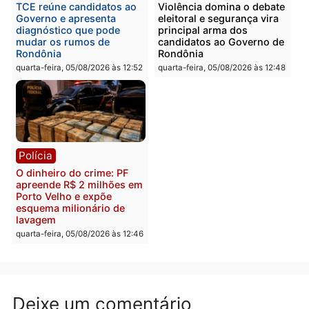
drogas durante ação da
homens por tortura,
PM no Castanheira
tráfico e posse de arma 
Itapuã
quinta-feira, 06/08/2026 às 09:02
quinta-feira, 06/08/2026 às 08:
Polícia
Política
Homem é preso após
Jônatas França é aprova
furtar peça de picanha e
na convenção e
reagir a seguranças em
confirmado candidato a
supermercado
deputado federal pelo
Republicanos
quinta-feira, 06/08/2026 às 08:56
quarta-feira, 05/08/2026 às 15: