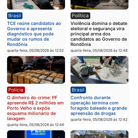
PM no Castanheira
tráfico e posse de arma 
Itapuã
quinta-feira, 06/08/2026 às 09:02
quinta-feira, 06/08/2026 às 08:
Polícia
Política
Homem é preso após
Jônatas França é aprova
furtar peça de picanha e
na convenção e
reagir a seguranças em
confirmado candidato a
supermercado
deputado federal pelo
Republicanos
quinta-feira, 06/08/2026 às 08:56
quarta-feira, 05/08/2026 às 15: