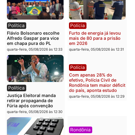
Brasil
Política
TCE reúne candidatos ao
Violência domina o deba
Governo e apresenta
eleitoral e segurança vir
diagnóstico que pode
principal arma dos
mudar os rumos de
candidatos ao Governo 
Rondônia
Rondônia
quarta-feira, 05/08/2026 às 12:52
quarta-feira, 05/08/2026 às 12:
Polícia
Brasil
O dinheiro do crime: PF
Confronto durante
apreende R$ 2 milhões em
operação termina com
Porto Velho e expõe
foragido baleado e gran
esquema milionário de
apreensão de drogas
lavagem
quarta-feira, 05/08/2026 às 12:
quarta-feira, 05/08/2026 às 12:46