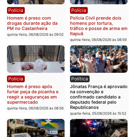
Polícia
Polícia
Homem é esfaqueado no
Três suspeitos ligados a
tórax durante briga com
facção criminosa são
vizinho no bairro Ulysses
presos por receptação e
Guimarães
adulteração de veículos
em Porto Velho
quinta-feira, 06/08/2026 às 09:24
quinta-feira, 06/08/2026 às 09:
Polícia
Polícia
Homem é preso com
Polícia Civil prende dois
drogas durante ação da
homens por tortura,