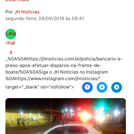
autor dos disparos estaria em outra boate, ...
Leia mais
Por
JH Notícias
segunda-feira, 09/09/2019 às 09:41
Leia
mai
s
_%0A%0Ahttps://jhnoticias.com.br/policia/bancario-e
preso-apos-efetuar-disparos-na-frente-de-
boate/%0A%0ASiga o JH Notícias no Instagram
%0Ahttps://www.instagram.com/jhnoticias/"
target="_blank" rel="nofollow">