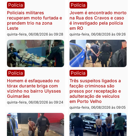
Polícia
Política
Tragédia na BR-364:
Ministro Dias Tofolli , do
colisão entre caminhão e
TSE, determina reabertu
carro deixa quatro mortos
e processamento da açã
em Porto Velho
que pode levar à perda d
mandato da prefeita de
quinta-feira, 06/08/2026 às 20:51
Pimenta Bueno
quinta-feira, 06/08/2026 às 18:
Polícia
Polícia
Policiais militares
Jovem é encontrado mor
recuperam moto furtada e
na Rua dos Cravos e cas
prendem trio na zona
é investigado pela políci
Leste
em RO
quinta-feira, 06/08/2026 às 09:28
quinta-feira, 06/08/2026 às 09: