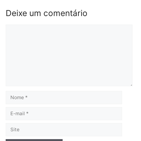
Rondônia
Médicos são investigado
por suspeita de receber
salário sem cumprir car
Política
horária em RO
Convenções chegam ao
quarta-feira, 05/08/2026 às 12:
fim e eleições de 2026
entram na reta decisiva em
Rondônia
quarta-feira, 05/08/2026 às 12:26
Polícia
Operação Contemplados
cumpre mandados e
prende investigado por
fraude na falsa oferta de