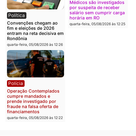
Política
Polícia
Flávio Bolsonaro escolhe
Furto de energia já levou
Alfredo Gaspar para vice
mais de 80 para a prisão
em chapa pura do PL
em 2026
quarta-feira, 05/08/2026 às 12:33
quarta-feira, 05/08/2026 às 12:
Polícia
Com apenas 28% do
efetivo, Polícia Civil de
Rondônia tem maior défic
Política
do país, aponta estudo
Justiça Eleitoral manda
quarta-feira, 05/08/2026 às 12:
retirar propaganda de
Fúria após convenção
quarta-feira, 05/08/2026 às 12:30