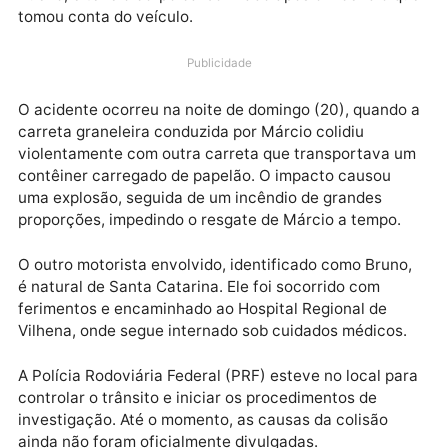
duas carretas no trecho da BR-364, entre o distrito 
Guaporé e a cidade de Pimenta Bueno, em Rondônia.
vítima era moradora do Setor Dimba, em Pimenta
Bueno, e teve o corpo carbonizado após o incêndio 
tomou conta do veículo.
Publicidade
O acidente ocorreu na noite de domingo (20), quand
carreta graneleira conduzida por Márcio colidiu
violentamente com outra carreta que transportava 
contêiner carregado de papelão. O impacto causou
uma explosão, seguida de um incêndio de grandes
proporções, impedindo o resgate de Márcio a tempo.
O outro motorista envolvido, identificado como Brun
é natural de Santa Catarina. Ele foi socorrido com
ferimentos e encaminhado ao Hospital Regional de