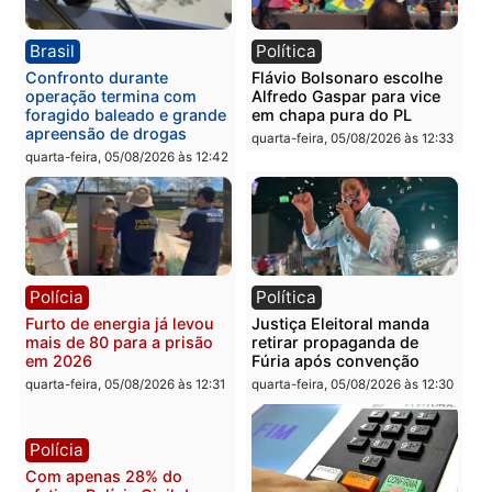
Política
Polícia
Violência domina o debate
O dinheiro do crime: PF
eleitoral e segurança vira
apreende R$ 2 milhões 
principal arma dos
Porto Velho e expõe
candidatos ao Governo de
esquema milionário de
Rondônia
lavagem
quarta-feira, 05/08/2026 às 12:48
quarta-feira, 05/08/2026 às 12:
Brasil
Política
Confronto durante
Flávio Bolsonaro escolhe
operação termina com
Alfredo Gaspar para vice
foragido baleado e grande
em chapa pura do PL
apreensão de drogas
quarta-feira, 05/08/2026 às 12:
quarta-feira, 05/08/2026 às 12:42