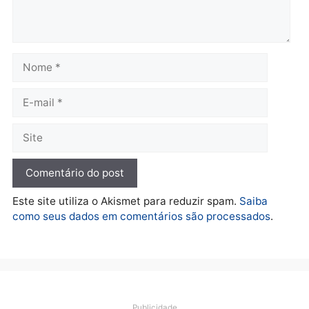
Política
De olho no fundo eleitoral?
Jair Montes lança o
próprio filho para
deputado federal e
movimentação desperta
suspeitas
terça-feira, 04/08/2026 às 09:19
Deixe um comentário
Comentário