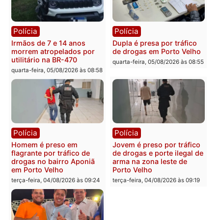
farmácia na zona sul de
pedalada na Estrada da
Porto Velho
Penal
quarta-feira, 05/08/2026 às 09:15
quarta-feira, 05/08/2026 às 09
Polícia
Polícia
Foragido é baleado após
Professor morre em
atirar em policial e vários
colisão frontal entre
suspeitos de tráfico são
motocicletas no interior
presos durante Operação
quarta-feira, 05/08/2026 às 09
Maximus em Porto Velho
quarta-feira, 05/08/2026 às 09:05