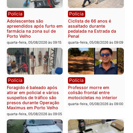
Rondônia
Médicos são investigados
por suspeita de receber
salário sem cumprir carga
Polícia
horária em RO
Operação Contemplados
quarta-feira, 05/08/2026 às 12:25
cumpre mandados e
prende investigado por
fraude na falsa oferta de
financiamentos
quarta-feira, 05/08/2026 às 12:
Polícia
Polícia
Adolescentes são
Ciclista de 66 anos é
apreendidos após furto em
assaltado durante