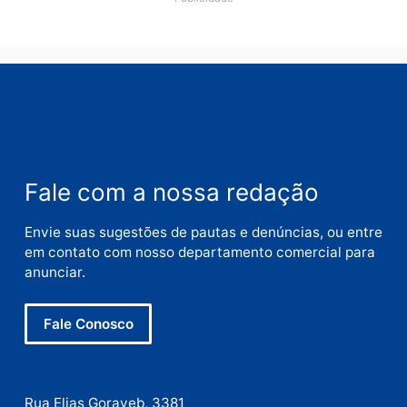
Nome
E-
mail
Site
Este site utiliza o Akismet para reduzir spam.
Saiba
como seus dados em comentários são processados
.