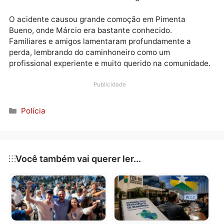
Vilhena, onde segue internado sob cuidados médicos
A Polícia Rodoviária Federal (PRF) esteve no local p
controlar o trânsito e iniciar os procedimentos de
investigação. Até o momento, as causas da colisão
ainda não foram oficialmente divulgadas.
O acidente causou grande comoção em Pimenta
Bueno, onde Márcio era bastante conhecido.
Familiares e amigos lamentaram profundamente a
perda, lembrando do caminhoneiro como um
profissional experiente e muito querido na comunida
Publicidade
Categorias
Polícia