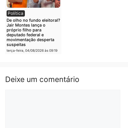
Polícia
Polícia
Irmãos de 7 e 14 anos
Dupla é presa por tráfico
morrem atropelados por
de drogas em Porto Velh
utilitário na BR-470
quarta-feira, 05/08/2026 às 08
quarta-feira, 05/08/2026 às 08:58
Polícia
Polícia
Homem é preso em
Jovem é preso por tráfic
flagrante por tráfico de
de drogas e porte ilegal 
drogas no bairro Aponiã
arma na zona leste de
em Porto Velho
Porto Velho
terça-feira, 04/08/2026 às 09:24
terça-feira, 04/08/2026 às 09:1