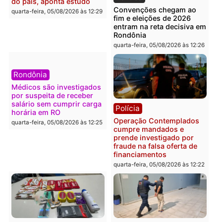
Polícia
Política
Furto de energia já levou
Justiça Eleitoral manda
mais de 80 para a prisão
retirar propaganda de
em 2026
Fúria após convenção
quarta-feira, 05/08/2026 às 12:31
quarta-feira, 05/08/2026 às 12:
Polícia
Com apenas 28% do
efetivo, Polícia Civil de
Rondônia tem maior déficit
Política
do país, aponta estudo
Convenções chegam ao
quarta-feira, 05/08/2026 às 12:29
fim e eleições de 2026
entram na reta decisiva 
Rondônia