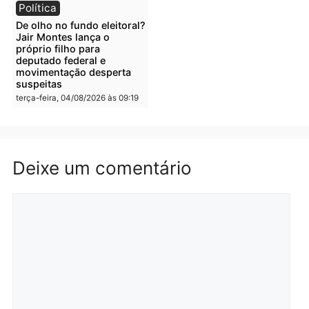
Polícia
Polícia
Irmãos de 7 e 14 anos
Dupla é presa por tráfico
morrem atropelados por
de drogas em Porto Velh
utilitário na BR-470
quarta-feira, 05/08/2026 às 08
quarta-feira, 05/08/2026 às 08:58
Polícia
Polícia
Homem é preso em
Jovem é preso por tráfic
flagrante por tráfico de
de drogas e porte ilegal 
drogas no bairro Aponiã
arma na zona leste de
em Porto Velho
Porto Velho
terça-feira, 04/08/2026 às 09:24
terça-feira, 04/08/2026 às 09:1