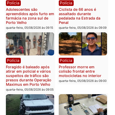
quarta-feira, 05/08/2026 às 12:
Rondônia
Médicos são investigados
por suspeita de receber
salário sem cumprir carga
Polícia
horária em RO
Operação Contemplados
quarta-feira, 05/08/2026 às 12:25
cumpre mandados e
prende investigado por
fraude na falsa oferta de
financiamentos
quarta-feira, 05/08/2026 às 12:
Polícia
Polícia
Adolescentes são
Ciclista de 66 anos é