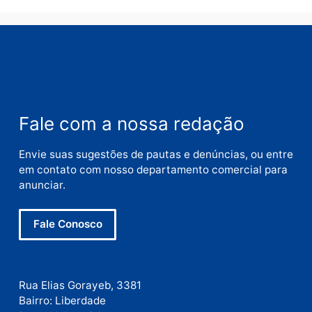
Nome
E-
mail
Site
Este site utiliza o Akismet para reduzir spam.
Saiba
como seus dados em comentários são processados
.