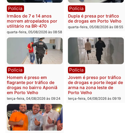
apreendidos após furto em
assaltado durante
farmácia na zona sul de
pedalada na Estrada da
Porto Velho
Penal
quarta-feira, 05/08/2026 às 09:15
quarta-feira, 05/08/2026 às 09
Polícia
Polícia
Foragido é baleado após
Professor morre em
atirar em policial e vários
colisão frontal entre
suspeitos de tráfico são
motocicletas no interior
presos durante Operação
quarta-feira, 05/08/2026 às 09
Maximus em Porto Velho
quarta-feira, 05/08/2026 às 09:05