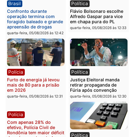
Política
Polícia
Violência domina o debate
O dinheiro do crime: PF
eleitoral e segurança vira
apreende R$ 2 milhões 
principal arma dos
Porto Velho e expõe
candidatos ao Governo de
esquema milionário de
Rondônia
lavagem
quarta-feira, 05/08/2026 às 12:48
quarta-feira, 05/08/2026 às 12:
Brasil
Política
Confronto durante
Flávio Bolsonaro escolhe
operação termina com
Alfredo Gaspar para vice
foragido baleado e grande
em chapa pura do PL
apreensão de drogas
quarta-feira, 05/08/2026 às 12:
quarta-feira, 05/08/2026 às 12:42