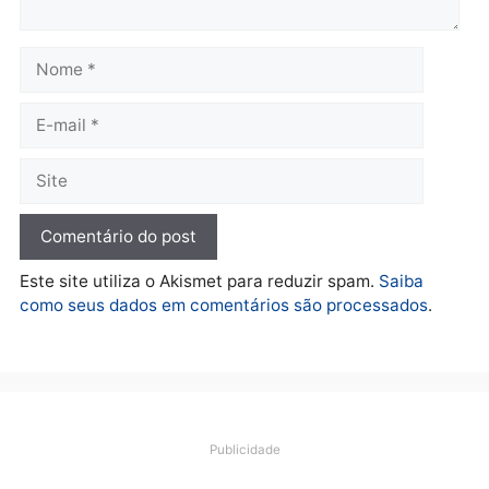
Política
De olho no fundo eleitoral?
Jair Montes lança o
próprio filho para
deputado federal e
movimentação desperta
suspeitas
terça-feira, 04/08/2026 às 09:19
Deixe um comentário
Comentário