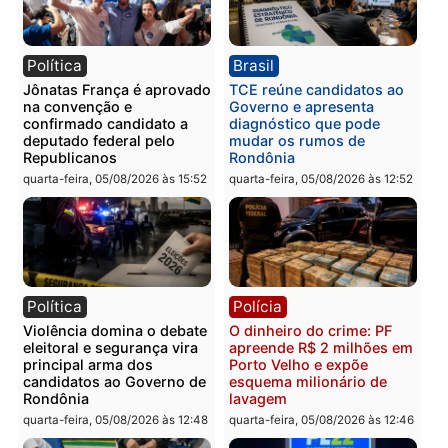
Polícia
Polícia
Três suspeitos ligados a
Homem é preso com
facção criminosa são
drogas durante ação da
presos por receptação e
PM no Castanheira
adulteração de veículos
quinta-feira, 06/08/2026 às 09:
em Porto Velho
quinta-feira, 06/08/2026 às 09:05
Polícia
Polícia
Polícia Civil prende dois
Homem é preso após
homens por tortura,
furtar peça de picanha e
tráfico e posse de arma em
reagir a seguranças em