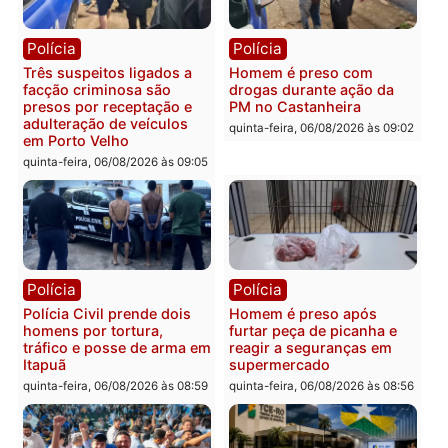
Política
Polícia
Ministro Dias Tofolli , do
Policiais militares
TSE, determina reabertura
recuperam moto furtada 
e processamento da ação
prendem trio na zona
que pode levar à perda do
Leste
mandato da prefeita de
quinta-feira, 06/08/2026 às 09:
Pimenta Bueno
quinta-feira, 06/08/2026 às 18:20
Polícia
Polícia
Jovem é encontrado morto
Homem é esfaqueado no
na Rua dos Cravos e caso
tórax durante briga com
é investigado pela polícia
vizinho no bairro Ulysse
em RO
Guimarães
quinta-feira, 06/08/2026 às 09:26
quinta-feira, 06/08/2026 às 09