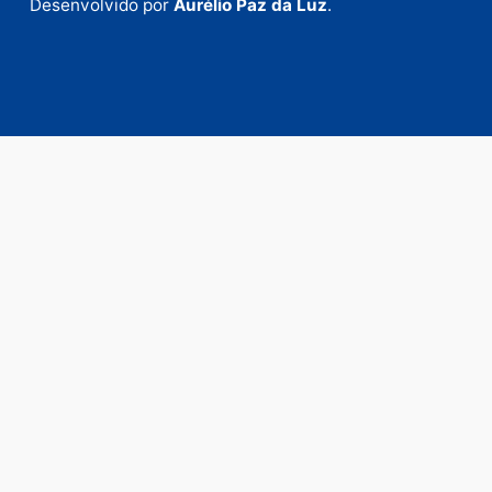
Fale com a nossa redação
Envie suas sugestões de pautas e denúncias, ou en
em contato com nosso departamento comercial pa
anunciar.
Fale Conosco
Rua Elias Gorayeb, 3381
Bairro: Liberdade