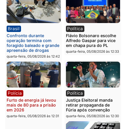
Itapuã
supermercado
quinta-feira, 06/08/2026 às 08:59
quinta-feira, 06/08/2026 às 08:
Política
Brasil
Jônatas França é aprovado
TCE reúne candidatos a
na convenção e
Governo e apresenta
confirmado candidato a
diagnóstico que pode
deputado federal pelo
mudar os rumos de
Republicanos
Rondônia
quarta-feira, 05/08/2026 às 15:52
quarta-feira, 05/08/2026 às 12:
Política
Polícia