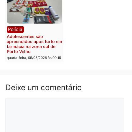
Polícia
Política
Furto de energia já levou
Justiça Eleitoral manda
mais de 80 para a prisão
retirar propaganda de
em 2026
Fúria após convenção
quarta-feira, 05/08/2026 às 12:31
quarta-feira, 05/08/2026 às 12:
Polícia
Com apenas 28% do
efetivo, Polícia Civil de
Rondônia tem maior déficit
Política
do país, aponta estudo
Convenções chegam ao
quarta-feira, 05/08/2026 às 12:29
fim e eleições de 2026
entram na reta decisiva 
Rondônia
quarta-feira, 05/08/2026 às 12: