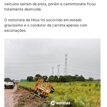
Publicidade
De acordo com informações o motorista da
caminhonete estava saindo do acostamento para
entrar na rodovia quando foi atingido em cheio pela
carreta. Com o forte impacto da batida, ambos os
veículos saíram da pista, porém a caminhonete ficou
totalmente destruída.
O motorista da Hilux foi socorrido em estado
gravíssimo e o condutor da carreta apenas com
escoriações.