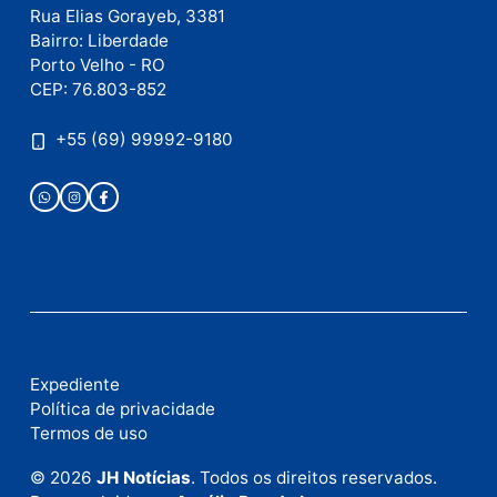
E-
mail
Site
Este site utiliza o Akismet para reduzir spam.
Saiba
como seus dados em comentários são processados
.
Publicidade