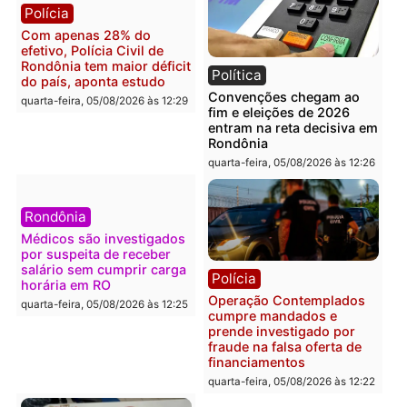
Violência domina o debate
O dinheiro do crime: PF
eleitoral e segurança vira
apreende R$ 2 milhões 
principal arma dos
Porto Velho e expõe
candidatos ao Governo de
esquema milionário de
Rondônia
lavagem
quarta-feira, 05/08/2026 às 12:48
quarta-feira, 05/08/2026 às 12:
Brasil
Política
Confronto durante
Flávio Bolsonaro escolhe
operação termina com
Alfredo Gaspar para vice
foragido baleado e grande
em chapa pura do PL
apreensão de drogas
quarta-feira, 05/08/2026 às 12:
quarta-feira, 05/08/2026 às 12:42