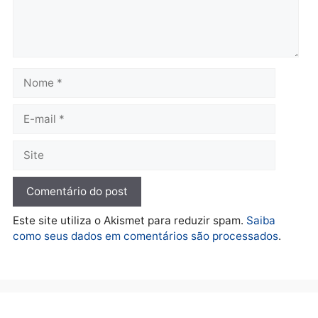
Rondônia
Médicos são investigados
por suspeita de receber
salário sem cumprir carga
Polícia
horária em RO
Operação Contemplados
quarta-feira, 05/08/2026 às 12:25
cumpre mandados e
prende investigado por
fraude na falsa oferta de
financiamentos
quarta-feira, 05/08/2026 às 12:
Polícia
Adolescentes são
apreendidos após furto em
farmácia na zona sul de
Porto Velho