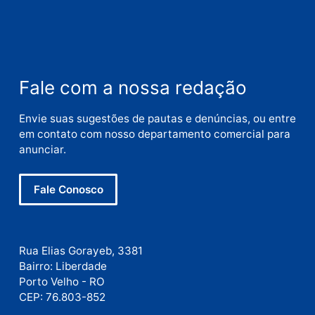
Nome
E-
mail
Site
Este site utiliza o Akismet para reduzir spam.
Saiba
como seus dados em comentários são processados
.