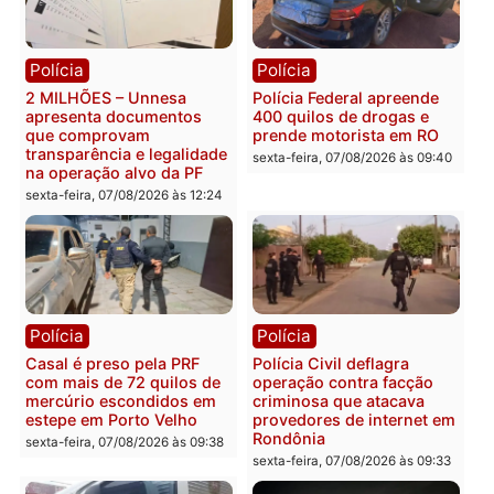
Política
Política
Marcos Rogério apresenta
Eleições 2026: Pastor
Plano de Governo com
Evanildo pode ser o
228 projetos, metas
primeiro pastor de
públicas e
Rondônia na Câmara
acompanhamento de
Federal
resultados
sexta-feira, 07/08/2026 às 18:3
sexta-feira, 07/08/2026 às 18:49
Polícia
Polícia
2 MILHÕES – Unnesa
Polícia Federal apreende
apresenta documentos
400 quilos de drogas e
que comprovam
prende motorista em RO