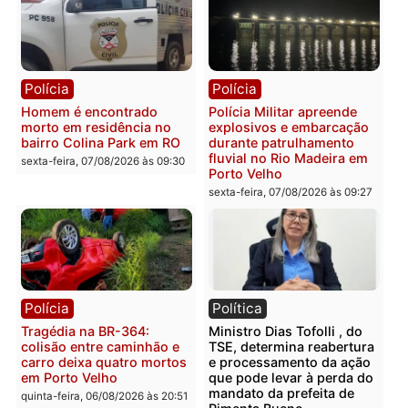
transparência e legalidade
sexta-feira, 07/08/2026 às 09:
na operação alvo da PF
sexta-feira, 07/08/2026 às 12:24
Polícia
Polícia
Casal é preso pela PRF
Polícia Civil deflagra
com mais de 72 quilos de
operação contra facção
mercúrio escondidos em
criminosa que atacava
estepe em Porto Velho
provedores de internet 
Rondônia
sexta-feira, 07/08/2026 às 09:38
sexta-feira, 07/08/2026 às 09:3