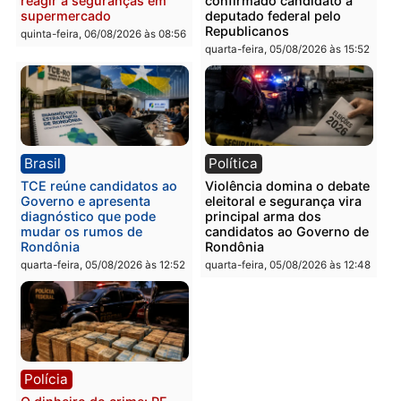
Guimarães
adulteração de veículos
em Porto Velho
quinta-feira, 06/08/2026 às 09:24
quinta-feira, 06/08/2026 às 09:
Polícia
Polícia
Homem é preso com
Polícia Civil prende dois
drogas durante ação da
homens por tortura,
PM no Castanheira
tráfico e posse de arma 
Itapuã
quinta-feira, 06/08/2026 às 09:02
quinta-feira, 06/08/2026 às 08:
Polícia
Política