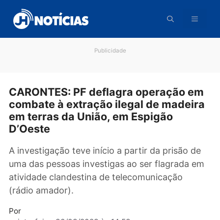
Pular
para
o
conteúdo
Publicidade
CARONTES: PF deflagra operação e
combate à extração ilegal de madei
em terras da União, em Espigão
D’Oeste
A investigação teve início a partir da prisão d
uma das pessoas investigas ao ser flagrada 
atividade clandestina de telecomunicação
(rádio amador).