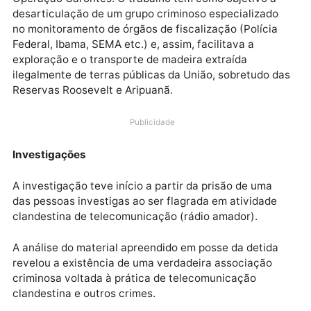
A Polícia Federal deflagrou, na manhã desta quinta-
feira (30), em Espigão D’Oeste (RO) e Cacoal (RO), a
Operação Carontes. O trabalho tem como objetivo a
desarticulação de um grupo criminoso especializado
no monitoramento de órgãos de fiscalização (Polícia
Federal, Ibama, SEMA etc.) e, assim, facilitava a
exploração e o transporte de madeira extraída
ilegalmente de terras públicas da União, sobretudo d
Reservas Roosevelt e Aripuanã.
Publicidade
Investigações
A investigação teve início a partir da prisão de uma
das pessoas investigas ao ser flagrada em atividade
clandestina de telecomunicação (rádio amador).