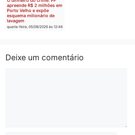
Homem é preso após
Jônatas França é aprova
furtar peça de picanha e
na convenção e
reagir a seguranças em
confirmado candidato a
supermercado
deputado federal pelo
Republicanos
quinta-feira, 06/08/2026 às 08:56
quarta-feira, 05/08/2026 às 15:
Brasil
Política
TCE reúne candidatos ao
Violência domina o deba
Governo e apresenta
eleitoral e segurança vir
diagnóstico que pode
principal arma dos
mudar os rumos de
candidatos ao Governo 
Rondônia
Rondônia
quarta-feira, 05/08/2026 às 12:52
quarta-feira, 05/08/2026 às 12: