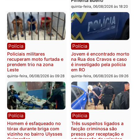
Polícia
Polícia
Homem é encontrado
Polícia Militar apreende
morto em residência no
explosivos e embarcaçã
bairro Colina Park em RO
durante patrulhamento
fluvial no Rio Madeira e
sexta-feira, 07/08/2026 às 09:30
Porto Velho
sexta-feira, 07/08/2026 às 09:2
Polícia
Política
Tragédia na BR-364:
Ministro Dias Tofolli , do
colisão entre caminhão e
TSE, determina reabertu
carro deixa quatro mortos
e processamento da açã
em Porto Velho
que pode levar à perda d
mandato da prefeita de
quinta-feira, 06/08/2026 às 20:51
Pimenta Bueno
quinta-feira, 06/08/2026 às 18: