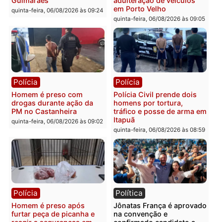
Polícia
Polícia
Policiais militares
Jovem é encontrado mor
recuperam moto furtada e
na Rua dos Cravos e cas
prendem trio na zona
é investigado pela políci
Leste
em RO
quinta-feira, 06/08/2026 às 09:28
quinta-feira, 06/08/2026 às 09:
Polícia
Polícia
Homem é esfaqueado no
Três suspeitos ligados a
tórax durante briga com
facção criminosa são
vizinho no bairro Ulysses
presos por receptação e