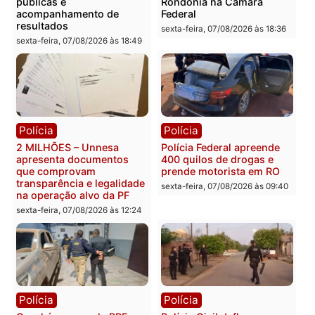
Você também vai querer ler...
Política
Política
Marcos Rogério apresenta
Eleições 2026: Pastor
Plano de Governo com
Evanildo pode ser o
228 projetos, metas
primeiro pastor de
públicas e
Rondônia na Câmara
acompanhamento de
Federal
resultados
sexta-feira, 07/08/2026 às 18:3
sexta-feira, 07/08/2026 às 18:49