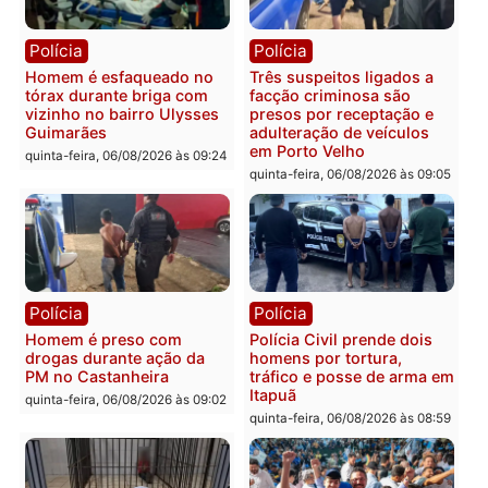
mandato da prefeita de
quinta-feira, 06/08/2026 às 20:51
Pimenta Bueno
quinta-feira, 06/08/2026 às 18:
Polícia
Polícia
Policiais militares
Jovem é encontrado mor
recuperam moto furtada e
na Rua dos Cravos e cas
prendem trio na zona
é investigado pela políci
Leste
em RO
quinta-feira, 06/08/2026 às 09:28
quinta-feira, 06/08/2026 às 09: