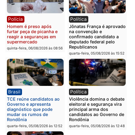
Polícia
Polícia
Homem é esfaqueado no
Três suspeitos ligados a
tórax durante briga com
facção criminosa são
vizinho no bairro Ulysses
presos por receptação e
Guimarães
adulteração de veículos
em Porto Velho
quinta-feira, 06/08/2026 às 09:24
quinta-feira, 06/08/2026 às 09:
Polícia
Polícia
Homem é preso com
Polícia Civil prende dois
drogas durante ação da
homens por tortura,
PM no Castanheira
tráfico e posse de arma 
Itapuã
quinta-feira, 06/08/2026 às 09:02
quinta-feira, 06/08/2026 às 08: