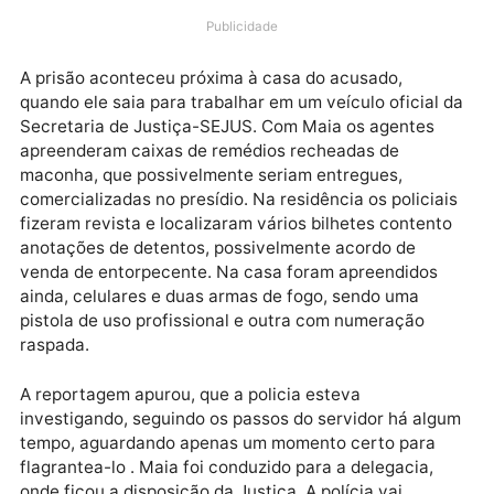
Criminosas Organizadas (DRACO), em cumprimento 
mandado de busca e apreensão prenderam na quart
feira (27), Jesus Maia de Oliveira, 43 anos, policial
penal, gerente de segurança do presídio Milton Soar
de Carvalho – popular 470, localizado no complexo d
penitenciarias em Porto Velho.
Publicidade
A prisão aconteceu próxima à casa do acusado,
quando ele saia para trabalhar em um veículo oficial
Secretaria de Justiça-SEJUS. Com Maia os agentes
apreenderam caixas de remédios recheadas de
maconha, que possivelmente seriam entregues,
comercializadas no presídio. Na residência os policia
fizeram revista e localizaram vários bilhetes content
anotações de detentos, possivelmente acordo de
venda de entorpecente. Na casa foram apreendidos
ainda, celulares e duas armas de fogo, sendo uma