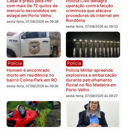
Polícia
Polícia
2 MILHÕES – Unnesa
Polícia Federal apreende
apresenta documentos
400 quilos de drogas e
que comprovam
prende motorista em RO
transparência e legalidade
sexta-feira, 07/08/2026 às 09:
na operação alvo da PF
sexta-feira, 07/08/2026 às 12:24
Polícia
Polícia
Casal é preso pela PRF
Polícia Civil deflagra
com mais de 72 quilos de
operação contra facção
mercúrio escondidos em
criminosa que atacava
estepe em Porto Velho
provedores de internet 
Rondônia
sexta-feira, 07/08/2026 às 09:38
sexta-feira, 07/08/2026 às 09:3