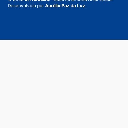
Envie suas sugestões de pautas e denúncias, ou en
em contato com nosso departamento comercial pa
anunciar.
Fale Conosco
Rua Elias Gorayeb, 3381
Bairro: Liberdade
Porto Velho - RO
CEP: 76.803-852
+55 (69) 99992-9180