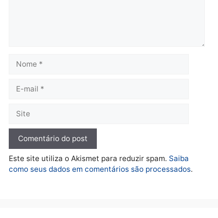
quarta-feira, 05/08/2026 às 12:52
quarta-feira, 05/08/2026 às 12:
Polícia
O dinheiro do crime: PF
apreende R$ 2 milhões em
Porto Velho e expõe
esquema milionário de
lavagem
quarta-feira, 05/08/2026 às 12:46
Deixe um comentário
Comentário