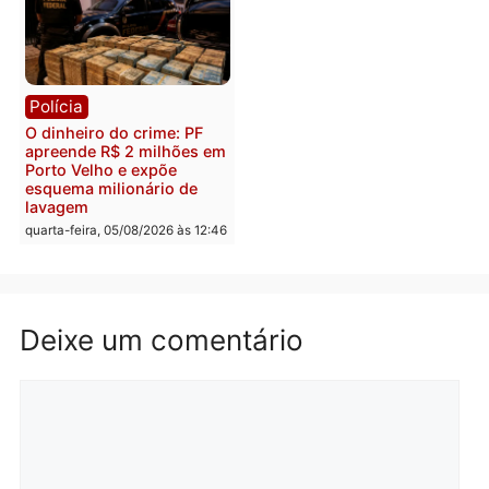
Polícia
Política
Homem é preso após
Jônatas França é aprova
furtar peça de picanha e
na convenção e
reagir a seguranças em
confirmado candidato a
supermercado
deputado federal pelo
Republicanos
quinta-feira, 06/08/2026 às 08:56
quarta-feira, 05/08/2026 às 15:
Brasil
Política
TCE reúne candidatos ao
Violência domina o deba
Governo e apresenta
eleitoral e segurança vir
diagnóstico que pode
principal arma dos
mudar os rumos de
candidatos ao Governo 
Rondônia
Rondônia