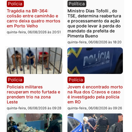
Polícia
Polícia
Homem é encontrado
Polícia Militar apreende
morto em residência no
explosivos e embarcaçã
bairro Colina Park em RO
durante patrulhamento
fluvial no Rio Madeira e
sexta-feira, 07/08/2026 às 09:30
Porto Velho
sexta-feira, 07/08/2026 às 09:2
Polícia
Política
Tragédia na BR-364:
Ministro Dias Tofolli , do
colisão entre caminhão e
TSE, determina reabertu
carro deixa quatro mortos
e processamento da açã
em Porto Velho
que pode levar à perda d