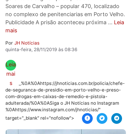
Jesus Maia de Oliveira, 43 anos, policial penal
gerente de segurança do presídio Milton
Soares de Carvalho – popular 470, localizado
no complexo de penitenciarias em Porto Velh
Publicidade A prisão aconteceu próxima ...
Le
mais
Por
JH Notícias
quinta-feira, 28/11/2019 às 08:36
Leia
mai
s
_%0A%0Ahttps://jhnoticias.com.br/policia/chef
de-seguranca-de-presidio-em-porto-velho-e-preso
com-drogas-em-caixas-de-remedio-e-pistola-
adulterada/%0A%0ASiga o JH Notícias no Instagram