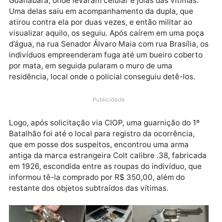
militar do Batalhão de Polícia de Trânsito, em uma
viatura descaracterizada, deparou-se com a situaçã
de dois suspeitos em fuga, após roubo em uma loja d
veículos na avenida Pinheiro Machado com
Guanabara, onde levaram celular e joias das vítimas.
Uma delas saiu em acompanhamento da dupla, que
atirou contra ela por duas vezes, e então militar ao
visualizar aquilo, os seguiu. Após caírem em uma po
d’água, na rua Senador Álvaro Maia com rua Brasília,
indivíduos empreenderam fuga até um bueiro cobert
por mata, em seguida pularam o muro de uma
residência, local onde o policial conseguiu detê-los.
Publicidade
Logo, após solicitação via CIOP, uma guarnição do 1º
Batalhão foi até o local para registro da ocorrência,
que em posse dos suspeitos, encontrou uma arma
antiga da marca estrangeira Colt calibre .38, fabrica