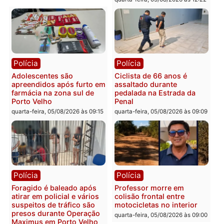
Convenções chegam ao
quarta-feira, 05/08/2026 às 12:29
fim e eleições de 2026
entram na reta decisiva 
Rondônia
quarta-feira, 05/08/2026 às 12:
Rondônia
Médicos são investigados
por suspeita de receber
salário sem cumprir carga
Polícia
horária em RO
Operação Contemplados
quarta-feira, 05/08/2026 às 12:25
cumpre mandados e
prende investigado por
fraude na falsa oferta de
financiamentos
quarta-feira, 05/08/2026 às 12: