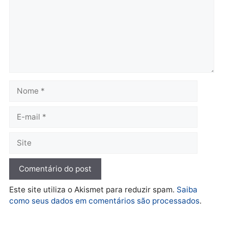
Política
De olho no fundo eleitoral?
Jair Montes lança o
próprio filho para
deputado federal e
movimentação desperta
suspeitas
terça-feira, 04/08/2026 às 09:19
Deixe um comentário