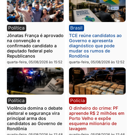
Categorias
Polícia
Você também vai querer ler...
Política
Brasil
Jônatas França é aprovado
TCE reúne candidatos a
na convenção e
Governo e apresenta
confirmado candidato a
diagnóstico que pode
deputado federal pelo
mudar os rumos de
Republicanos
Rondônia
quarta-feira, 05/08/2026 às 15:52
quarta-feira, 05/08/2026 às 12: