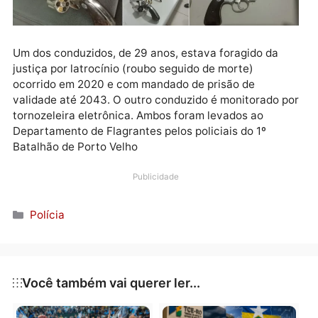
em 1926, escondida entre as roupas do indivíduo, qu
informou tê-la comprado por R$ 350,00, além do
restante dos objetos subtraídos das vítimas.
Um dos conduzidos, de 29 anos, estava foragido da
justiça por latrocínio (roubo seguido de morte)
ocorrido em 2020 e com mandado de prisão de
validade até 2043. O outro conduzido é monitorado 
tornozeleira eletrônica. Ambos foram levados ao
Departamento de Flagrantes pelos policiais do 1º
Batalhão de Porto Velho
Publicidade