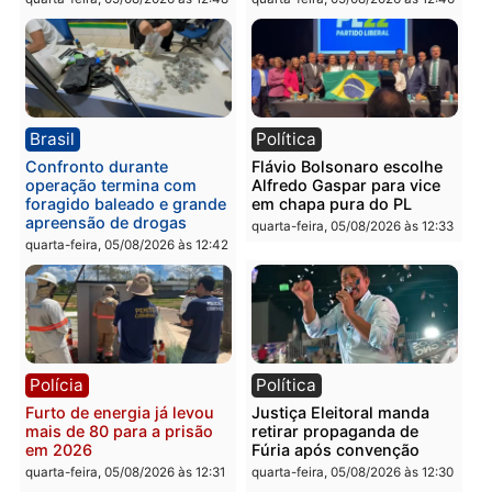
Política
Polícia
Violência domina o debate
O dinheiro do crime: PF
eleitoral e segurança vira
apreende R$ 2 milhões 
principal arma dos
Porto Velho e expõe
candidatos ao Governo de
esquema milionário de
Rondônia
lavagem
quarta-feira, 05/08/2026 às 12:48
quarta-feira, 05/08/2026 às 12:
Brasil
Política
Confronto durante
Flávio Bolsonaro escolhe
operação termina com
Alfredo Gaspar para vice