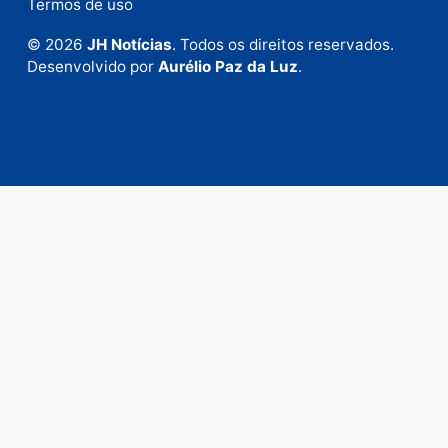
Envie suas sugestões de pautas e denúncias, ou en
em contato com nosso departamento comercial pa
anunciar.
Fale Conosco
Rua Elias Gorayeb, 3381
Bairro: Liberdade
Porto Velho - RO
CEP: 76.803-852
+55 (69) 99992-9180