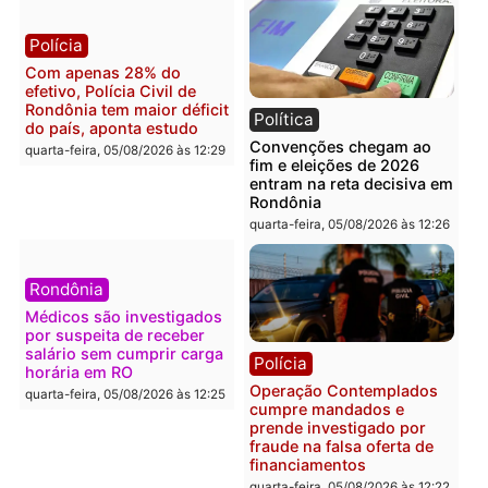
foragido baleado e grande
em chapa pura do PL
apreensão de drogas
quarta-feira, 05/08/2026 às 12:
quarta-feira, 05/08/2026 às 12:42
Polícia
Política
Furto de energia já levou
Justiça Eleitoral manda
mais de 80 para a prisão
retirar propaganda de
em 2026
Fúria após convenção
quarta-feira, 05/08/2026 às 12:31
quarta-feira, 05/08/2026 às 12:
Polícia
Com apenas 28% do
efetivo, Polícia Civil de
Rondônia tem maior déficit
Política
do país, aponta estudo