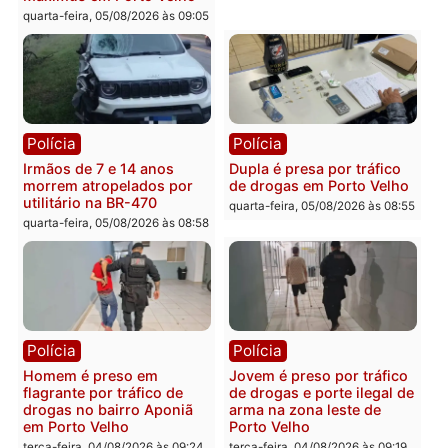
Polícia
Polícia
Adolescentes são
Ciclista de 66 anos é
apreendidos após furto em
assaltado durante
farmácia na zona sul de
pedalada na Estrada da
Porto Velho
Penal
quarta-feira, 05/08/2026 às 09:15
quarta-feira, 05/08/2026 às 09
Polícia
Polícia
Foragido é baleado após
Professor morre em
atirar em policial e vários
colisão frontal entre
suspeitos de tráfico são
motocicletas no interior
presos durante Operação
quarta-feira, 05/08/2026 às 09
Maximus em Porto Velho
quarta-feira, 05/08/2026 às 09:05