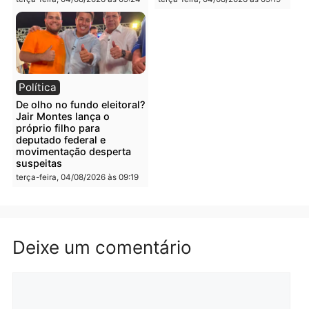
Polícia
Polícia
Irmãos de 7 e 14 anos
Dupla é presa por tráfico
morrem atropelados por
de drogas em Porto Velh
utilitário na BR-470
quarta-feira, 05/08/2026 às 08
quarta-feira, 05/08/2026 às 08:58
Polícia
Polícia
Homem é preso em
Jovem é preso por tráfic
flagrante por tráfico de
de drogas e porte ilegal 
drogas no bairro Aponiã
arma na zona leste de
em Porto Velho
Porto Velho
terça-feira, 04/08/2026 às 09:24
terça-feira, 04/08/2026 às 09:1