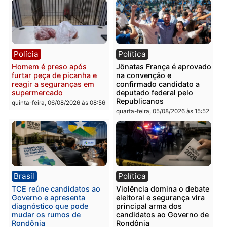
vizinho no bairro Ulysses
presos por receptação e
Guimarães
adulteração de veículos
em Porto Velho
quinta-feira, 06/08/2026 às 09:24
quinta-feira, 06/08/2026 às 09:
Polícia
Polícia
Homem é preso com
Polícia Civil prende dois
drogas durante ação da
homens por tortura,
PM no Castanheira
tráfico e posse de arma 
Itapuã
quinta-feira, 06/08/2026 às 09:02
quinta-feira, 06/08/2026 às 08: