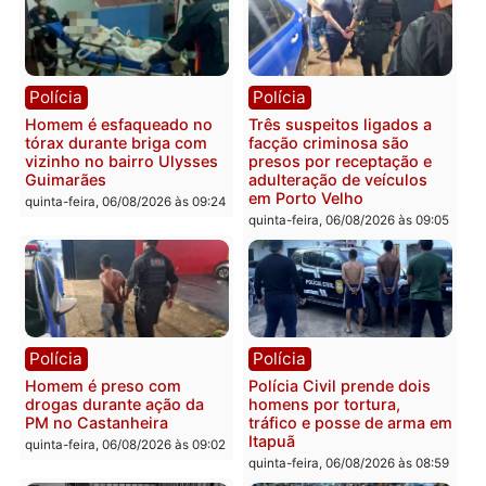
quinta-feira, 06/08/2026 às 18:
Polícia
Polícia
Policiais militares
Jovem é encontrado mor
recuperam moto furtada e
na Rua dos Cravos e cas
prendem trio na zona
é investigado pela políci
Leste
em RO
quinta-feira, 06/08/2026 às 09:28
quinta-feira, 06/08/2026 às 09:
Polícia
Polícia
Homem é esfaqueado no
Três suspeitos ligados a
tórax durante briga com
facção criminosa são