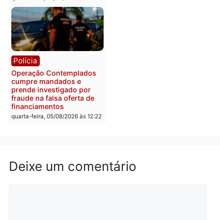
quarta-feira, 05/08/2026 às 12:33
quarta-feira, 05/08/2026 às 12:
Polícia
Com apenas 28% do
efetivo, Polícia Civil de
Rondônia tem maior défic
Política
do país, aponta estudo
Justiça Eleitoral manda
quarta-feira, 05/08/2026 às 12:
retirar propaganda de
Fúria após convenção
quarta-feira, 05/08/2026 às 12:30
Rondônia
Médicos são investigado
por suspeita de receber
salário sem cumprir car
Política
horária em RO
Convenções chegam ao
quarta-feira, 05/08/2026 às 12:
fim e eleições de 2026