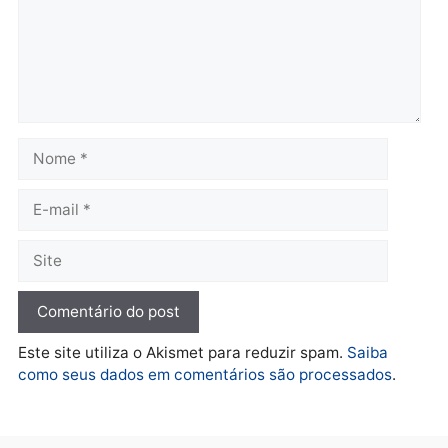
entram na reta decisiva em
Rondônia
quarta-feira, 05/08/2026 às 12:26
Polícia
Operação Contemplados
cumpre mandados e
prende investigado por
fraude na falsa oferta de
financiamentos
quarta-feira, 05/08/2026 às 12:22
Deixe um comentário