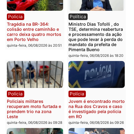
Categorias
Polícia
Você também vai querer ler...
Polícia
Política
Tragédia na BR-364:
Ministro Dias Tofolli , do
colisão entre caminhão e
TSE, determina reabertu
carro deixa quatro mortos
e processamento da açã
em Porto Velho
que pode levar à perda d
mandato da prefeita de
quinta-feira, 06/08/2026 às 20:51
Pimenta Bueno