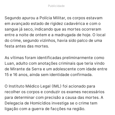
localizado ao lado do Parque Expo Show Norte. As
vítimas, um adulto e um adolescente, foram
encontradas com pés e mãos amarrados,
apresentando sinais claros de execução.
Publicidade
Segundo apurou a Polícia Militar, os corpos estavam
em avançado estado de rigidez cadavérica e com o
sangue já seco, indicando que as mortes ocorreram
entre a noite de ontem e a madrugada de hoje. O loc
do crime, segundo vizinhos, havia sido palco de uma
festa antes das mortes.
As vítimas foram identificadas preliminarmente com
Luan, adulto com anotações criminais que teria vind
de Mirante da Serra e um adolescente com idade ent
15 e 16 anos, ainda sem identidade confirmada.