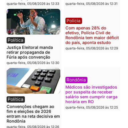
Polícia
Brasil
O dinheiro do crime: PF
Confronto durante
apreende R$ 2 milhões em
operação termina com
Porto Velho e expõe
foragido baleado e gran
esquema milionário de
apreensão de drogas
lavagem
quarta-feira, 05/08/2026 às 12:
quarta-feira, 05/08/2026 às 12:46
Política
Polícia
Flávio Bolsonaro escolhe
Furto de energia já levou
Alfredo Gaspar para vice
mais de 80 para a prisão
em chapa pura do PL
em 2026