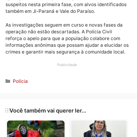
fogo, drogas como crack e maconha, além de uma
balança de precisão, indicando possível atuação no
tráfico.
De acordo com a Polícia Civil, as vítimas do duplo
homicídio podem ter relação com a mesma facção
investigada ou até mesmo com rivalidades internas. 
operação mobilizou quase 40 policiais e mira oito
suspeitos nesta primeira fase, com alvos identificad
também em Ji-Paraná e Vale do Paraíso.
As investigações seguem em curso e novas fases da
operação não estão descartadas. A Polícia Civil
reforça o apelo para que a população colabore com
informações anônimas que possam ajudar a elucidar
crimes e garantir mais segurança à comunidade local
Publicidade