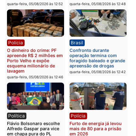
Polícia
Política
Homem é preso após
Jônatas França é aprova
furtar peça de picanha e
na convenção e
reagir a seguranças em
confirmado candidato a
supermercado
deputado federal pelo
Republicanos
quinta-feira, 06/08/2026 às 08:56
quarta-feira, 05/08/2026 às 15:
Brasil
Política
TCE reúne candidatos ao
Violência domina o deba
Governo e apresenta
eleitoral e segurança vir
diagnóstico que pode
principal arma dos
mudar os rumos de
candidatos ao Governo 
Rondônia
Rondônia
quarta-feira, 05/08/2026 às 12:52
quarta-feira, 05/08/2026 às 12: