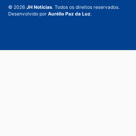
Fale com a nossa redação
Envie suas sugestões de pautas e denúncias, ou en
em contato com nosso departamento comercial pa
anunciar.
Fale Conosco
Rua Elias Gorayeb, 3381
Bairro: Liberdade
Porto Velho - RO
CEP: 76.803-852
+55 (69) 99992-9180