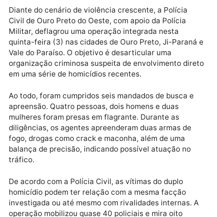
O Instituto Médico Legal (IML) foi acionado para
recolher os corpos e conduzir os exames necessário
para determinar com precisão a causa das mortes. A
Delegacia de Homicídios investiga se o crime tem
ligação com a guerra de facções na região.
Diante do cenário de violência crescente, a Polícia
Civil de Ouro Preto do Oeste, com apoio da Polícia
Militar, deflagrou uma operação integrada nesta
quinta-feira (3) nas cidades de Ouro Preto, Ji-Paran
Vale do Paraíso. O objetivo é desarticular uma
organização criminosa suspeita de envolvimento dir
em uma série de homicídios recentes.
Ao todo, foram cumpridos seis mandados de busca e
apreensão. Quatro pessoas, dois homens e duas
mulheres foram presas em flagrante. Durante as
diligências, os agentes apreenderam duas armas de