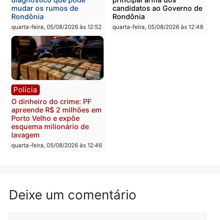
Polícia
Política
Homem é preso após
Jônatas França é aprova
furtar peça de picanha e
na convenção e
reagir a seguranças em
confirmado candidato a
supermercado
deputado federal pelo
Republicanos
quinta-feira, 06/08/2026 às 08:56
quarta-feira, 05/08/2026 às 15:
Brasil
Política
TCE reúne candidatos ao
Violência domina o deba
Governo e apresenta
eleitoral e segurança vir
diagnóstico que pode
principal arma dos