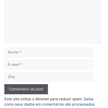
mudar os rumos de
candidatos ao Governo 
Rondônia
Rondônia
quarta-feira, 05/08/2026 às 12:52
quarta-feira, 05/08/2026 às 12:
Polícia
O dinheiro do crime: PF
apreende R$ 2 milhões em
Porto Velho e expõe
esquema milionário de
lavagem
quarta-feira, 05/08/2026 às 12:46
Deixe um comentário