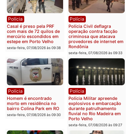
Polícia
Polícia
2 MILHÕES – Unnesa
Polícia Federal apreende
apresenta documentos
400 quilos de drogas e
que comprovam
prende motorista em RO
transparência e legalidade
sexta-feira, 07/08/2026 às 09:
na operação alvo da PF
sexta-feira, 07/08/2026 às 12:24
Polícia
Polícia
Casal é preso pela PRF
Polícia Civil deflagra
com mais de 72 quilos de
operação contra facção
mercúrio escondidos em
criminosa que atacava
estepe em Porto Velho
provedores de internet 
Rondônia
sexta-feira, 07/08/2026 às 09:38
sexta-feira, 07/08/2026 às 09:3