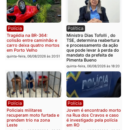
Polícia
Polícia
Homem é encontrado
Polícia Militar apreende
morto em residência no
explosivos e embarcaçã
bairro Colina Park em RO
durante patrulhamento
fluvial no Rio Madeira e
sexta-feira, 07/08/2026 às 09:30
Porto Velho
sexta-feira, 07/08/2026 às 09:2
Polícia
Política
Tragédia na BR-364:
Ministro Dias Tofolli , do