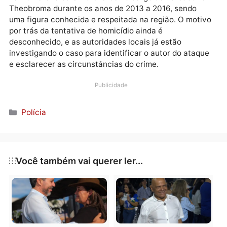
urgência ao Hospital Municipal de Theobroma. O
estado clínico do ex-vereador é considerado
gravíssimo, e a comunidade acompanha apreensiva 
evolução de seu quadro de saúde.
Lauro Pereira da Silva exerceu o cargo de vereador
Theobroma durante os anos de 2013 a 2016, sendo
uma figura conhecida e respeitada na região. O moti
por trás da tentativa de homicídio ainda é
desconhecido, e as autoridades locais já estão
investigando o caso para identificar o autor do ataq
e esclarecer as circunstâncias do crime.
Publicidade
Categorias
Polícia