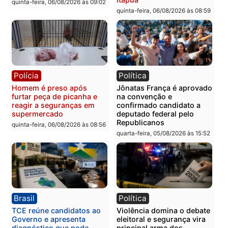
Polícia
Polícia
Homem é esfaqueado no
Três suspeitos ligados a
tórax durante briga com
facção criminosa são
vizinho no bairro Ulysses
presos por receptação e
Guimarães
adulteração de veículos
em Porto Velho
quinta-feira, 06/08/2026 às 09:24
quinta-feira, 06/08/2026 às 09:
Polícia
Polícia
Homem é preso com
Polícia Civil prende dois
drogas durante ação da
homens por tortura,
PM no Castanheira
tráfico e posse de arma 
Itapuã
quinta-feira, 06/08/2026 às 09:02
quinta-feira, 06/08/2026 às 08: