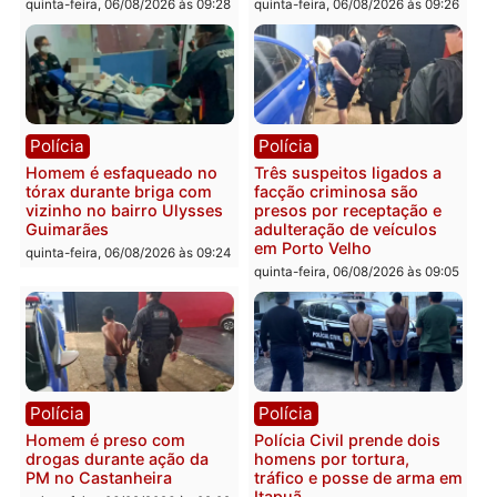
colisão entre caminhão e
TSE, determina reabertu
carro deixa quatro mortos
e processamento da açã
em Porto Velho
que pode levar à perda d
mandato da prefeita de
quinta-feira, 06/08/2026 às 20:51
Pimenta Bueno
quinta-feira, 06/08/2026 às 18:
Polícia
Polícia
Policiais militares
Jovem é encontrado mor
recuperam moto furtada e
na Rua dos Cravos e cas
prendem trio na zona
é investigado pela políci
Leste
em RO
quinta-feira, 06/08/2026 às 09:28
quinta-feira, 06/08/2026 às 09: