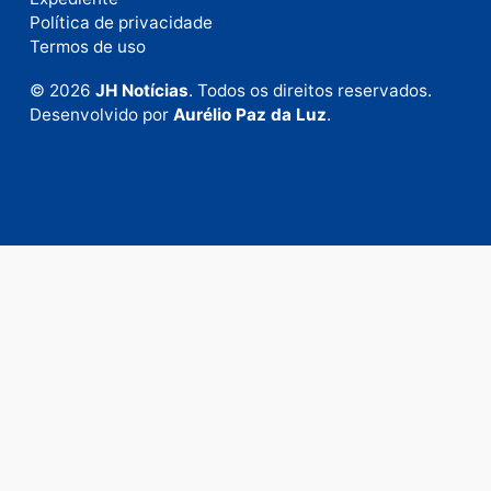
Fale com a nossa redação
Envie suas sugestões de pautas e denúncias, ou en
em contato com nosso departamento comercial pa
anunciar.
Fale Conosco
Rua Elias Gorayeb, 3381
Bairro: Liberdade
Porto Velho - RO
CEP: 76.803-852
+55 (69) 99992-9180