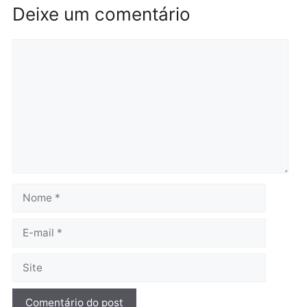
Polícia
Polícia
Operação Contemplados
Adolescentes são
cumpre mandados e
apreendidos após furto 
prende investigado por
farmácia na zona sul de
fraude na falsa oferta de
Porto Velho
financiamentos
quarta-feira, 05/08/2026 às 09:
quarta-feira, 05/08/2026 às 12:22
Polícia
Ciclista de 66 anos é
assaltado durante
pedalada na Estrada da
Penal
quarta-feira, 05/08/2026 às 09:09