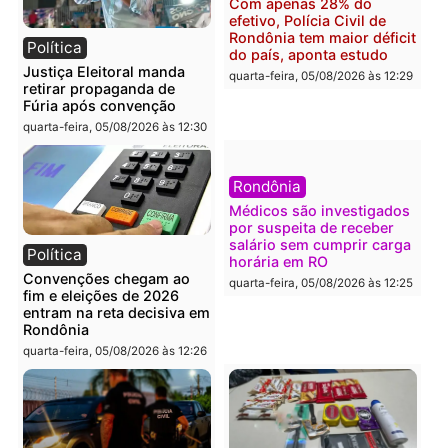
Porto Velho e expõe
foragido baleado e gran
esquema milionário de
apreensão de drogas
lavagem
quarta-feira, 05/08/2026 às 12:
quarta-feira, 05/08/2026 às 12:46
Política
Polícia
Flávio Bolsonaro escolhe
Furto de energia já levou
Alfredo Gaspar para vice
mais de 80 para a prisão
em chapa pura do PL
em 2026
quarta-feira, 05/08/2026 às 12:33
quarta-feira, 05/08/2026 às 12:
Polícia
Com apenas 28% do
efetivo, Polícia Civil de
Rondônia tem maior défic