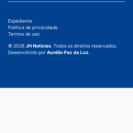
Fale com a nossa redação
Envie suas sugestões de pautas e denúncias, ou en
em contato com nosso departamento comercial pa
anunciar.
Fale Conosco
Rua Elias Gorayeb, 3381
Bairro: Liberdade
Porto Velho - RO
CEP: 76.803-852