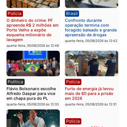
Brasil
Política
TCE reúne candidatos ao
Violência domina o deba
Governo e apresenta
eleitoral e segurança vir
diagnóstico que pode
principal arma dos
mudar os rumos de
candidatos ao Governo 
Rondônia
Rondônia
quarta-feira, 05/08/2026 às 12:52
quarta-feira, 05/08/2026 às 12:
Polícia
Brasil
O dinheiro do crime: PF
Confronto durante
apreende R$ 2 milhões em
operação termina com