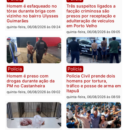
Policiais militares
Jovem é encontrado mor
recuperam moto furtada e
na Rua dos Cravos e cas
prendem trio na zona
é investigado pela políci
Leste
em RO
quinta-feira, 06/08/2026 às 09:28
quinta-feira, 06/08/2026 às 09:
Polícia
Polícia
Homem é esfaqueado no
Três suspeitos ligados a
tórax durante briga com
facção criminosa são
vizinho no bairro Ulysses
presos por receptação e
Guimarães
adulteração de veículos
em Porto Velho
quinta-feira, 06/08/2026 às 09:24
quinta-feira, 06/08/2026 às 09: