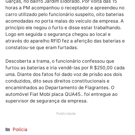
telefônica, de folga, em uma das estações fixas.
Entregou
O dono da sucata resolveu falar quem seria seu
fornecedor, e marcou um encontro com ele na rua D
Garças, no bairro Jardim Eldorado. Por volta das 15
horas a PM acompanhou o receptador e apreendeu 
carro utilizado pelo funcionário suspeito, oito bateri
acomodadas no porta malas do veículo da empresa. 
princípio ele negou o furto e disse estar trabalhando.
Logo em seguida o segurança chegou ao local e
através do aparelho RFID fez a aferição das baterias
constatou-se que eram furtadas.
Descoberta a trama, o funcionário confessou que
furtou as baterias e iria vendê-las por R $250,00 ca
uma. Diante dos fatos foi dado voz de prisão aos doi
conduzidos, dito seus direitos constitucionais e