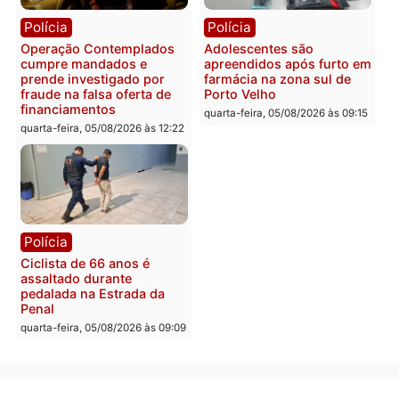
Política
do país, aponta estudo
Justiça Eleitoral manda
quarta-feira, 05/08/2026 às 12:
retirar propaganda de
Fúria após convenção
quarta-feira, 05/08/2026 às 12:30
Rondônia
Médicos são investigado
por suspeita de receber
salário sem cumprir car
Política
horária em RO
Convenções chegam ao
quarta-feira, 05/08/2026 às 12:
fim e eleições de 2026
entram na reta decisiva em
Rondônia
quarta-feira, 05/08/2026 às 12:26