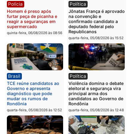
Polícia
Polícia
Homem é preso com
Polícia Civil prende dois
drogas durante ação da
homens por tortura,
PM no Castanheira
tráfico e posse de arma 
Itapuã
quinta-feira, 06/08/2026 às 09:02
quinta-feira, 06/08/2026 às 08:
Polícia
Política
Homem é preso após
Jônatas França é aprova
furtar peça de picanha e
na convenção e
reagir a seguranças em
confirmado candidato a
supermercado
deputado federal pelo
Republicanos
quinta-feira, 06/08/2026 às 08:56
quarta-feira, 05/08/2026 às 15: