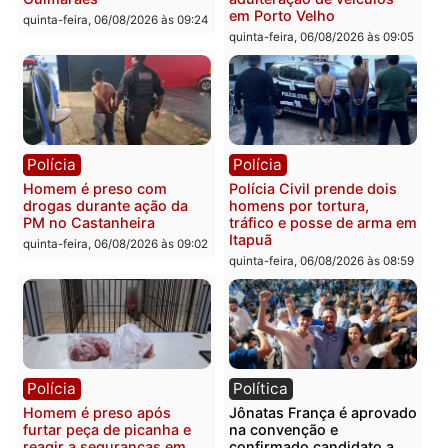
quinta-feira, 06/08/2026 às 09:28
quinta-feira, 06/08/2026 às 09:
Polícia
Polícia
Homem é esfaqueado no
Três suspeitos ligados a
tórax durante briga com
facção criminosa são
vizinho no bairro Ulysses
presos por receptação e
Guimarães
adulteração de veículos
em Porto Velho
quinta-feira, 06/08/2026 às 09:24
quinta-feira, 06/08/2026 às 09:
Polícia
Polícia