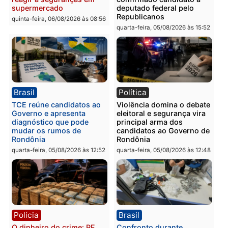
Homem é preso com
Polícia Civil prende dois
drogas durante ação da
homens por tortura,
PM no Castanheira
tráfico e posse de arma 
Itapuã
quinta-feira, 06/08/2026 às 09:02
quinta-feira, 06/08/2026 às 08:
Polícia
Política
Homem é preso após
Jônatas França é aprova
furtar peça de picanha e
na convenção e
reagir a seguranças em
confirmado candidato a
supermercado
deputado federal pelo
Republicanos
quinta-feira, 06/08/2026 às 08:56
quarta-feira, 05/08/2026 às 15: