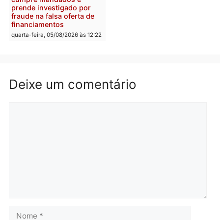
quarta-feira, 05/08/2026 às 12:30
Rondônia
Médicos são investigado
por suspeita de receber
salário sem cumprir car
Política
horária em RO
Convenções chegam ao
quarta-feira, 05/08/2026 às 12:
fim e eleições de 2026
entram na reta decisiva em
Rondônia
quarta-feira, 05/08/2026 às 12:26
Polícia
Operação Contemplados
cumpre mandados e