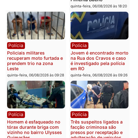
Polícia
Política
Tragédia na BR-364:
Ministro Dias Tofolli , do
colisão entre caminhão e
TSE, determina reabertu
carro deixa quatro mortos
e processamento da açã
em Porto Velho
que pode levar à perda d
mandato da prefeita de
quinta-feira, 06/08/2026 às 20:51
Pimenta Bueno
quinta-feira, 06/08/2026 às 18:
Polícia
Polícia
Policiais militares
Jovem é encontrado mor
recuperam moto furtada e
na Rua dos Cravos e cas
prendem trio na zona
é investigado pela políci
Leste
em RO