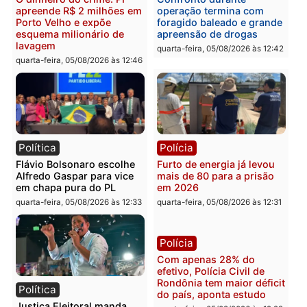
Brasil
Política
TCE reúne candidatos ao
Violência domina o deba
Governo e apresenta
eleitoral e segurança vir
diagnóstico que pode
principal arma dos
mudar os rumos de
candidatos ao Governo 
Rondônia
Rondônia
quarta-feira, 05/08/2026 às 12:52
quarta-feira, 05/08/2026 às 12:
Polícia
Brasil
O dinheiro do crime: PF
Confronto durante
apreende R$ 2 milhões em
operação termina com
Porto Velho e expõe
foragido baleado e gran
esquema milionário de
apreensão de drogas
lavagem
quarta-feira, 05/08/2026 às 12:
quarta-feira, 05/08/2026 às 12:46