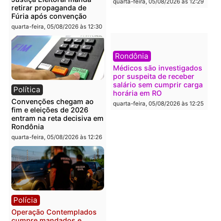
Política
Polícia
Flávio Bolsonaro escolhe
Furto de energia já levou
Alfredo Gaspar para vice
mais de 80 para a prisão
em chapa pura do PL
em 2026
quarta-feira, 05/08/2026 às 12:33
quarta-feira, 05/08/2026 às 12:
Polícia
Com apenas 28% do
efetivo, Polícia Civil de
Rondônia tem maior défic
Política
do país, aponta estudo
Justiça Eleitoral manda
quarta-feira, 05/08/2026 às 12:
retirar propaganda de
Fúria após convenção