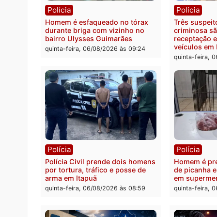
Política
Políc
Ministro Dias Tofolli , do TSE,
Polici
determina reabertura e
moto f
processamento da ação que
zona 
pode levar à perda do mandato
quinta
da prefeita de Pimenta Bueno
quinta-feira, 06/08/2026 às 18:20
Polícia
Políc
Homem é esfaqueado no tórax
Três s
durante briga com vizinho no
crimi
bairro Ulysses Guimarães
recept