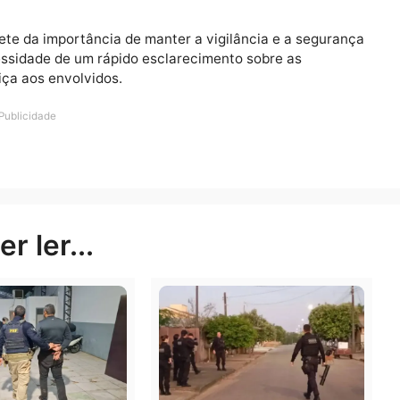
es da Perícia Técnica Científica e o rabecão do Institu
cionadas para realizar os procedimentos necessários.
s circunstâncias que levaram à morte dessa pessoa, d
nsão na comunidade local.
nformações forem disponibilizadas pelas autoridades
lembrete da importância de manter a vigilância e a se
a necessidade de um rápido esclarecimento sobre as
e justiça aos envolvidos.
Publicidade