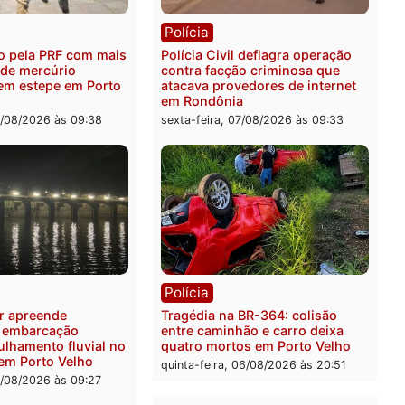
rer ler...
ia
Polícia
 é preso pela PRF com mais
Polícia Civil deflagra ope
quilos de mercúrio
contra facção criminosa 
didos em estepe em Porto
atacava provedores de int
em Rondônia
feira, 07/08/2026 às 09:38
sexta-feira, 07/08/2026 às 0