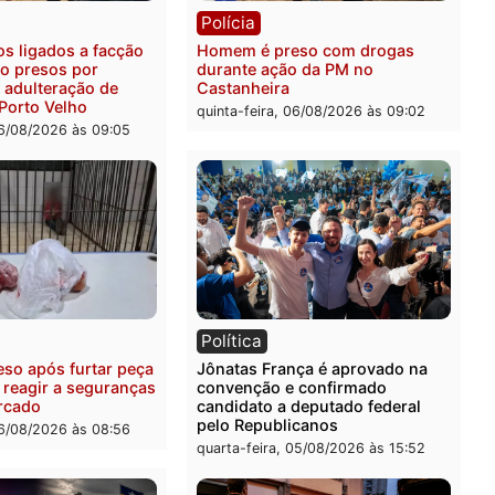
ia
Polícia
ais militares recuperam
Jovem é encontrado mort
urtada e prendem trio na
Rua dos Cravos e caso é
Leste
investigado pela polícia 
-feira, 06/08/2026 às 09:28
quinta-feira, 06/08/2026 às 
ia
Polícia
uspeitos ligados a facção
Homem é preso com drog
nosa são presos por
durante ação da PM no
ação e adulteração de
Castanheira