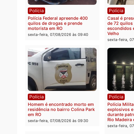
Você também vai que
Polícia
Políc
Polícia Federal apreende 400
Casal
quilos de drogas e prende
de 72 
motorista em RO
escon
Velho
sexta-feira, 07/08/2026 às 09:40
sexta-