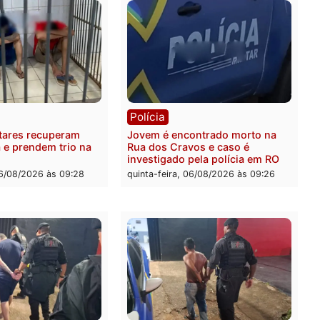
ia
Polícia
a Militar apreende
Tragédia na BR-364: colis
sivos e embarcação
entre caminhão e carro de
e patrulhamento fluvial no
quatro mortos em Porto V
adeira em Porto Velho
quinta-feira, 06/08/2026 às 2
feira, 07/08/2026 às 09:27