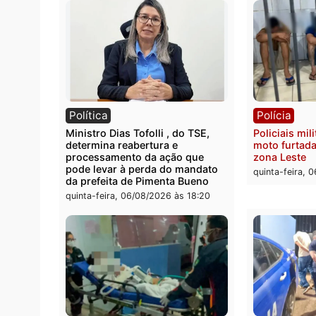
Polícia
Políc
Homem é encontrado morto em
Políci
residência no bairro Colina Park
explo
em RO
durant
Rio M
sexta-feira, 07/08/2026 às 09:30
sexta-