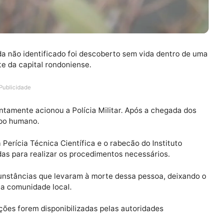
m ainda não identificado foi descoberto sem vida dent
na Leste da capital rondoniense.
Publicidade
ue prontamente acionou a Polícia Militar. Após a chega
 um corpo humano.