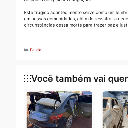
As autoridades competentes, incluindo equip
Médico Legal (IML), foram imediatamente a
Até o momento, não há informações sobre a
caso envolto em mistério e causando apree
A matéria será atualizada assim que mais i
responsáveis pela investigação.
Este trágico acontecimento serve como um 
em nossas comunidades, além de ressaltar 
circunstâncias dessa morte para trazer paz 
Categorias
Polícia