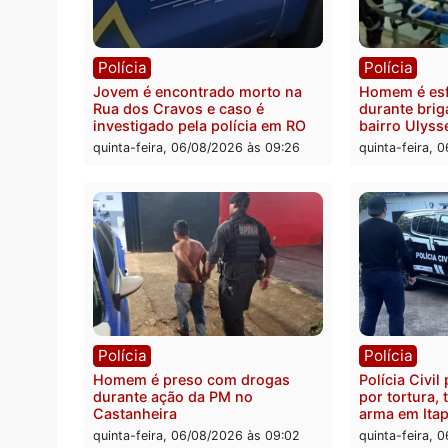
quatro mortos em Porto Velho
proce
pode 
quinta-feira, 06/08/2026 às 20:51
da pre
quinta-
Polícia
Políc
Jovem é encontrado morto na
Homem
Rua dos Cravos e caso é
duran
investigado pela polícia em RO
bairr
quinta-feira, 06/08/2026 às 09:26
quinta