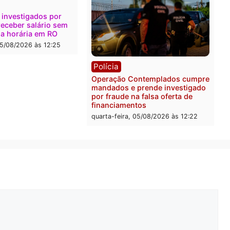
Polícia
Com apenas 28% do efeti
Polícia Civil de Rondônia
maior déficit do país, apo
estudo
quarta-feira, 05/08/2026 às 
ica
a Eleitoral manda retirar
ganda de Fúria após
nção
-feira, 05/08/2026 às 12:30
ônia
os são investigados por
ta de receber salário sem
ir carga horária em RO
-feira, 05/08/2026 às 12:25