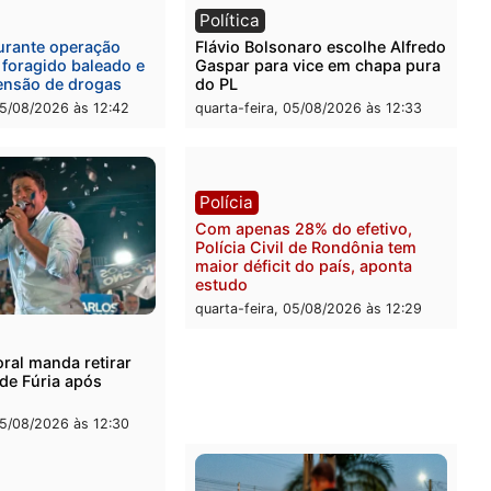
eúne candidatos ao
Violência domina o debat
no e apresenta
eleitoral e segurança vira
óstico que pode mudar os
principal arma dos candi
 de Rondônia
ao Governo de Rondônia
-feira, 05/08/2026 às 12:52
quarta-feira, 05/08/2026 às 
l
Política
onto durante operação
Flávio Bolsonaro escolhe 
na com foragido baleado e
Gaspar para vice em chap
e apreensão de drogas
do PL
-feira, 05/08/2026 às 12:42
quarta-feira, 05/08/2026 às 