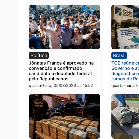
Polícia
Políc
Homem é preso com drogas
Políci
durante ação da PM no
por to
Castanheira
arma 
quinta-feira, 06/08/2026 às 09:02
quinta
Política
Brasi