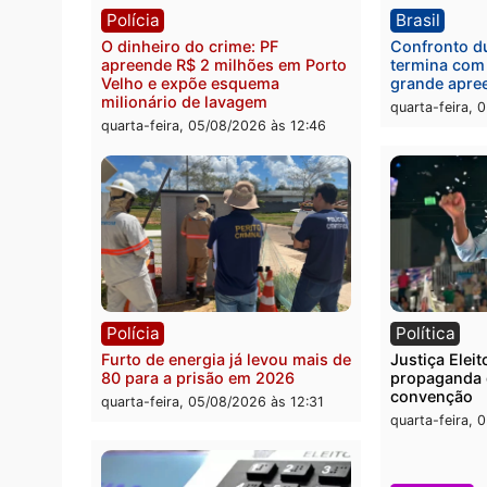
Jônatas França é aprovado na
TCE r
convenção e confirmado
Gover
candidato a deputado federal
diagn
pelo Republicanos
rumos
quarta-feira, 05/08/2026 às 15:52
quarta
Polícia
Brasi
O dinheiro do crime: PF
Confr
apreende R$ 2 milhões em Porto
termi
Velho e expõe esquema
grand
milionário de lavagem
quarta
quarta-feira, 05/08/2026 às 12:46