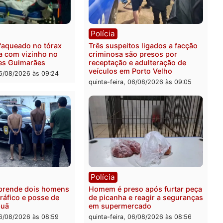
ssamento da ação que
zona Leste
levar à perda do mandato
quinta-feira, 06/08/2026 às 
feita de Pimenta Bueno
feira, 06/08/2026 às 18:20
ia
Polícia
 é esfaqueado no tórax
Três suspeitos ligados a 
te briga com vizinho no
criminosa são presos por
o Ulysses Guimarães
receptação e adulteração
veículos em Porto Velho
-feira, 06/08/2026 às 09:24
quinta-feira, 06/08/2026 às 