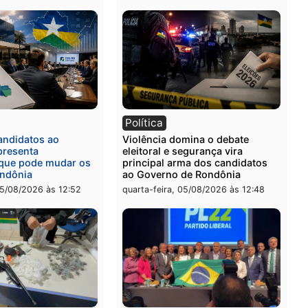
ia
Polícia
a Civil prende dois homens
Homem é preso após furt
rtura, tráfico e posse de
de picanha e reagir a seg
em Itapuã
em supermercado
-feira, 06/08/2026 às 08:59
quinta-feira, 06/08/2026 às 
l
Política