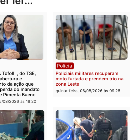
rer ler...
ica
Polícia
ro Dias Tofolli , do TSE,
Policiais militares recupe
ina reabertura e
moto furtada e prendem t