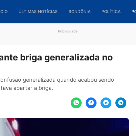
🏠 INÍCIO
ÚLTIMAS NOTÍCIAS
RONDÔNIA
POL
Publicidade
urante briga generalizada n
 uma confusão generalizada quando acabou sen
e tentava apartar a briga.