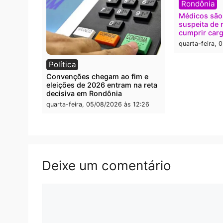
Polícia
Polít
Furto de energia já levou mais de
Justiç
80 para a prisão em 2026
propa
conve
quarta-feira, 05/08/2026 às 12:31
quarta
Rond
Médic
suspei
cumpr
quarta