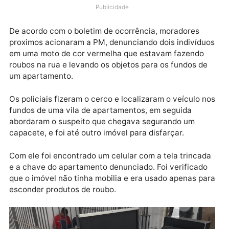
(24), após ser flagrados com drogas em um
apartamento abandonado na Rua Airton Sena, bairro
Teixeirão, zona leste da capital.
Publicidade
De acordo com o boletim de ocorrência, moradores
proximos acionaram a PM, denunciando dois indivíd
em uma moto de cor vermelha que estavam fazendo
roubos na rua e levando os objetos para os fundos d
um apartamento.
Os policiais fizeram o cerco e localizaram o veículo 
fundos de uma vila de apartamentos, em seguida
abordaram o suspeito que chegava segurando um
capacete, e foi até outro imóvel para disfarçar.
Com ele foi encontrado um celular com a tela trinca