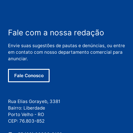
Nome
E-
mail
Site
Este site utiliza o Akismet para reduzir spam.
Saiba
como seus dados em comentários são processados
.