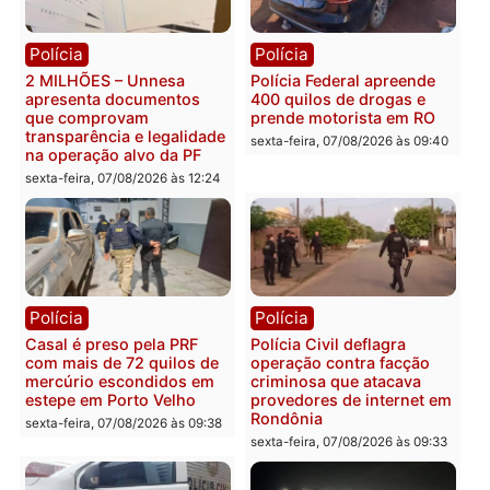
Política
Política
Marcos Rogério apresenta
Eleições 2026: Pastor
Plano de Governo com
Evanildo pode ser o
228 projetos, metas
primeiro pastor de
públicas e
Rondônia na Câmara
acompanhamento de
Federal
resultados
sexta-feira, 07/08/2026 às 18:3
sexta-feira, 07/08/2026 às 18:49
Polícia
Polícia
2 MILHÕES – Unnesa
Polícia Federal apreende
apresenta documentos
400 quilos de drogas e
que comprovam
prende motorista em RO
transparência e legalidade
sexta-feira, 07/08/2026 às 09:
na operação alvo da PF
sexta-feira, 07/08/2026 às 12:24