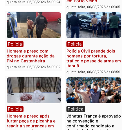
Polícia
Polícia
Policiais militares
Jovem é encontrado mor
recuperam moto furtada e
na Rua dos Cravos e cas
prendem trio na zona
é investigado pela políci
Leste
em RO
quinta-feira, 06/08/2026 às 09:28
quinta-feira, 06/08/2026 às 09:
Polícia
Polícia
Homem é esfaqueado no
Três suspeitos ligados a
tórax durante briga com
facção criminosa são
vizinho no bairro Ulysses
presos por receptação e
Guimarães
adulteração de veículos
em Porto Velho
quinta-feira, 06/08/2026 às 09:24
quinta-feira, 06/08/2026 às 09: