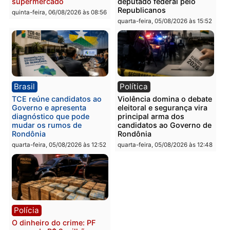
Polícia
Polícia
Homem é preso com
Polícia Civil prende dois
drogas durante ação da
homens por tortura,
PM no Castanheira
tráfico e posse de arma 
Itapuã
quinta-feira, 06/08/2026 às 09:02
quinta-feira, 06/08/2026 às 08:
Polícia
Política
Homem é preso após
Jônatas França é aprova
furtar peça de picanha e
na convenção e
reagir a seguranças em
confirmado candidato a