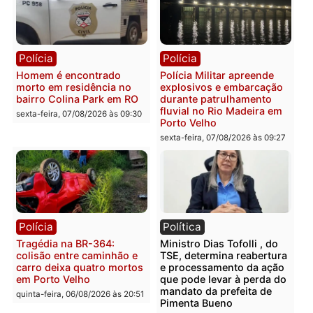
Polícia
Polícia
Casal é preso pela PRF
Polícia Civil deflagra
com mais de 72 quilos de
operação contra facção
mercúrio escondidos em
criminosa que atacava
estepe em Porto Velho
provedores de internet 
Rondônia
sexta-feira, 07/08/2026 às 09:38
sexta-feira, 07/08/2026 às 09:3
Polícia
Polícia
Homem é encontrado
Polícia Militar apreende
morto em residência no
explosivos e embarcaçã