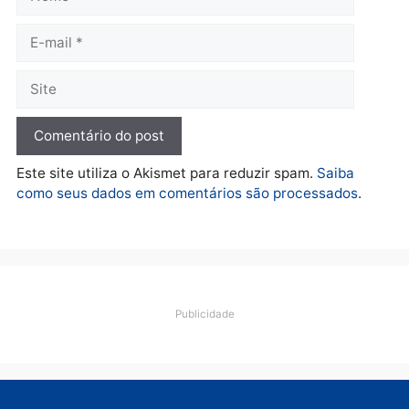
Polícia
O dinheiro do crime: PF
apreende R$ 2 milhões em
Porto Velho e expõe
esquema milionário de
lavagem
quarta-feira, 05/08/2026 às 12:46
Deixe um comentário
Comentário