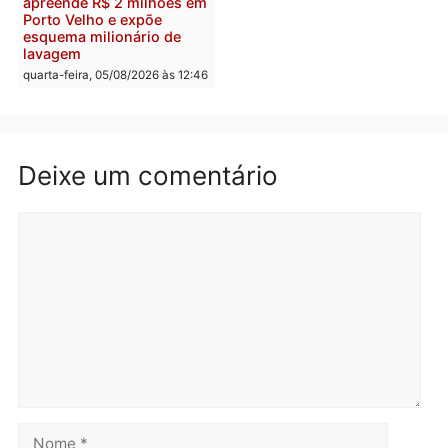
supermercado
deputado federal pelo
Republicanos
quinta-feira, 06/08/2026 às 08:56
quarta-feira, 05/08/2026 às 15:
Brasil
Política
TCE reúne candidatos ao
Violência domina o deba
Governo e apresenta
eleitoral e segurança vir
diagnóstico que pode
principal arma dos
mudar os rumos de
candidatos ao Governo 
Rondônia
Rondônia
quarta-feira, 05/08/2026 às 12:52
quarta-feira, 05/08/2026 às 12: