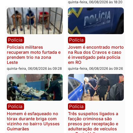
bairro Colina Park em RO
durante patrulhamento
fluvial no Rio Madeira e
sexta-feira, 07/08/2026 às 09:30
Porto Velho
sexta-feira, 07/08/2026 às 09:2
Polícia
Política
Tragédia na BR-364:
Ministro Dias Tofolli , do
colisão entre caminhão e
TSE, determina reabertu
carro deixa quatro mortos
e processamento da açã
em Porto Velho
que pode levar à perda d
mandato da prefeita de
quinta-feira, 06/08/2026 às 20:51
Pimenta Bueno
quinta-feira, 06/08/2026 às 18: