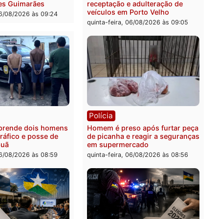
ia
Polícia
 é esfaqueado no tórax
Três suspeitos ligados a 
te briga com vizinho no
criminosa são presos por
o Ulysses Guimarães
receptação e adulteração
veículos em Porto Velho
-feira, 06/08/2026 às 09:24
quinta-feira, 06/08/2026 às 