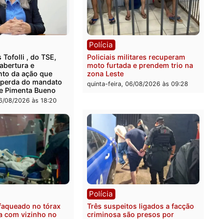
rer ler...
ica
Polícia
ro Dias Tofolli , do TSE,
Policiais militares recupe
ina reabertura e
moto furtada e prendem t
ssamento da ação que
zona Leste
levar à perda do mandato
quinta-feira, 06/08/2026 às 
feita de Pimenta Bueno
feira, 06/08/2026 às 18:20