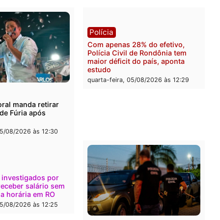
 de Rondônia
ao Governo de Rondônia
-feira, 05/08/2026 às 12:52
quarta-feira, 05/08/2026 às 
l
Política
onto durante operação
Flávio Bolsonaro escolhe 
na com foragido baleado e
Gaspar para vice em chap
e apreensão de drogas
do PL
-feira, 05/08/2026 às 12:42
quarta-feira, 05/08/2026 às 
Polícia