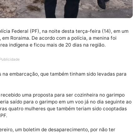
la Polícia Federal (PF), na noite desta terça-feira (14
nomami, em Roraima. De acordo com a polícia, a menina 
l na área indígena e ficou mais de 20 dias na região.
Publicidade
mulheres na embarcação, que também tinham sido levad
ue teria recebido uma proposta para ser cozinheira no g