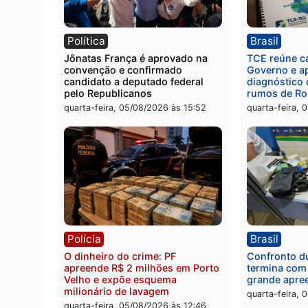
Polícia
Políc
Homem é preso com drogas
Políci
durante ação da PM no
por to
Castanheira
arma 
quinta-feira, 06/08/2026 às 09:02
quinta
Política
Brasi
Jônatas França é aprovado na
TCE r
convenção e confirmado
Gover
candidato a deputado federal
diagn