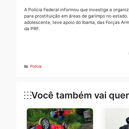
através de um contato em uma rede social e
contato. No deslocamento, a menor conhec
para prostituição na Terra Yanomami”, diz n
A mãe da garota tinha registrado, no dia 12
notícias da filha.
A Polícia Federal informou que investiga a
para prostituição em áreas de garimpo no e
adolescente, teve apoio do Ibama, das Forç
da PRF.
Categorias
Polícia