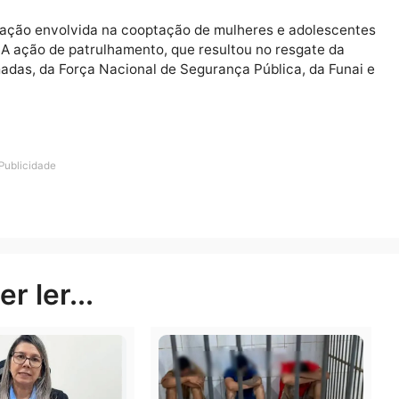
 que teria saído para o garimpo em um voo já no dia se
eu outras quatro mulheres que também teriam sido co
ota da PF.
 de fevereiro, um boletim de desaparecimento, por não t
 organização envolvida na cooptação de mulheres e ado
stado. A ação de patrulhamento, que resultou no resgat
as Armadas, da Força Nacional de Segurança Pública, d
Publicidade