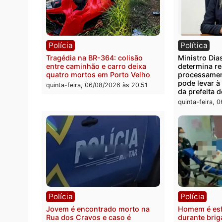
Você também vai que
Polícia
Polít
Tragédia na BR-364: colisão
Minist
entre caminhão e carro deixa
determ
quatro mortos em Porto Velho
proce
pode 
quinta-feira, 06/08/2026 às 20:51
da pre
quinta-