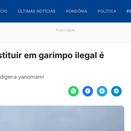
🏠 INÍCIO
ÚLTIMAS NOTÍCIAS
RONDÔNIA
POL
Publicidade
rostituir em garimpo ilegal é
área indígena yanomami