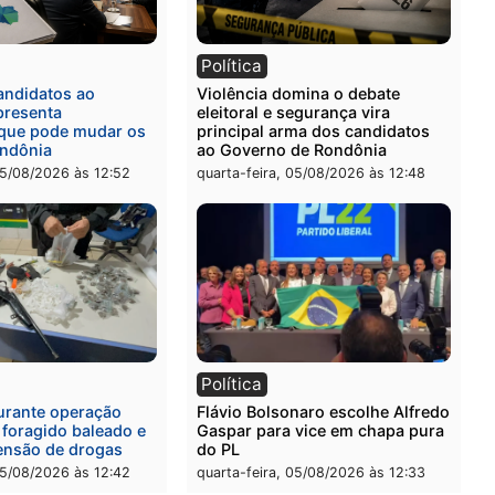
ia
Polícia
a Civil prende dois homens
Homem é preso após furt
rtura, tráfico e posse de
de picanha e reagir a seg
em Itapuã
em supermercado
-feira, 06/08/2026 às 08:59
quinta-feira, 06/08/2026 às 
l
Política
eúne candidatos ao
Violência domina o debat
no e apresenta
eleitoral e segurança vira
óstico que pode mudar os
principal arma dos candi