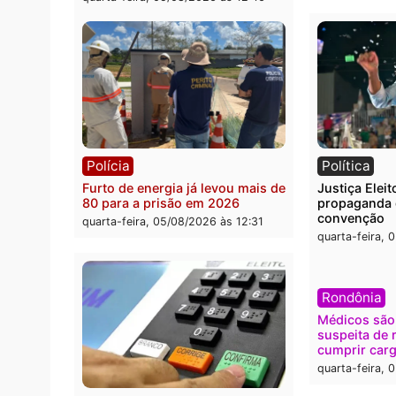
pelo Republicanos
rumos
quarta-feira, 05/08/2026 às 15:52
quarta
Polícia
Brasi
O dinheiro do crime: PF
Confr
apreende R$ 2 milhões em Porto
termi
Velho e expõe esquema
grand
milionário de lavagem
quarta
quarta-feira, 05/08/2026 às 12:46