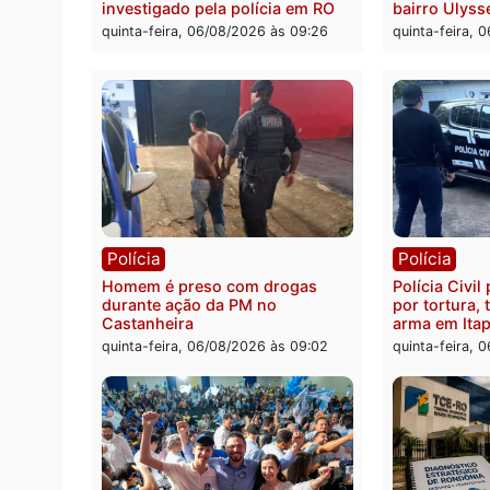
Polícia
Políc
Jovem é encontrado morto na
Homem
Rua dos Cravos e caso é
duran
investigado pela polícia em RO
bairr
quinta-feira, 06/08/2026 às 09:26
quinta